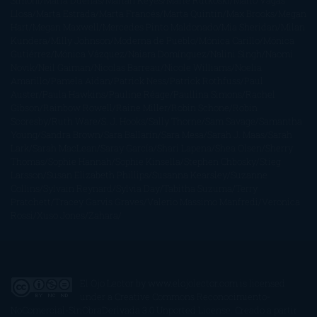
Simoni
María Dueñas
Marian Keyes
Marie Rutkoski
Mario Vagas
Llosa
Marta Estrada
Marta Francés
Marta Quintín
Max Brooks
Megan
Hart
Megan Maxwell
Mercedes Pinto Maldonado
Mia Sheridan
Milan
Kundera
Milly Johnson
Moderna de Pueblo
Mónica Carillo
Mónica
Gutiérrez
Mónica Vázquez
Naiara Domínguez
Nalini Singh
Naomi
Novik
Neil Gaiman
Nicolas Barreau
Nicole Williams
Noelia
Amarillo
Pamela Aidan
Patrick Ness
Patrick Rothfuss
Paul
Auster
Paula Hawkins
Pauline Réage
Paullina Simons
Rachel
Gibson
Rainbow Rowell
Raine Miller
Robin Schone
Robin
Scoresby
Ruth Ware
S. J. Hooks
Sally Thorne
Sam Savage
Samantha
Young
Sandra Brown
Sara Ballarín
Sara Mesa
Sarah J. Maas
Sarah
Lark
Sarah MacLean
Saray García
Shari Lapena
Shea Olsen
Sherry
Thomas
Sophie Hannah
Sophie Kinsella
Stephen Chbosky
Stieg
Larsson
Susan Elizabeth Phillips
Susanna Kearsley
Suzanne
Collins
Sylvain Reynard
Sylvia Day
Tabitha Suzuma
Terry
Pratchett
Tracey Garvis Graves
Valerio Massimo Manfredi
Veronica
Rossi
Xuso Jones
Zahara
El Ojo Lector
by
www.elojolector.com
is licensed
under a
Creative Commons Reconocimiento-
NoComercial-SinObraDerivada 3.0 Unported License
. Creado a partir