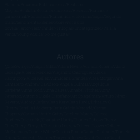
Planeta
Próximas Publicaciones
Realismo
Mágico
Realista
Recomendaciones
Reseñas
Romance
paranormal
Romántica
Romántica Victoriana
Sagas
Segunda
mano
Sentimental
Series
Sobrevivir a una
novela
Terror
Test
Thriller
Trilogías
Uncategorized
Ya a la
venta
Young Adults
¡No me gusta!
Autores
@ZoeSwinger
Abigail Gibbs
Adam Nevill
Adriana Rubens
Alaitz
Leceaga
Alberto Méndez
Alejandro Castroguer
Alexis
Harrington
Alice Kellen
Almudena Grandes
Altea Morgan
Ana
Cantarero
Andrew Davidson
Ángela Quintas
Angélique
Barbérat
Anna Todd
Anna Zaires
Annabel Pitcher
Anny
Peterson
Antonio Dikele Distefano
Art Spiegelman
Arturo Pérez-
Reverte
Audrey Carlan
Beth Kery
Beth Revis
Brittainy C.
Cherry
Camilla Läckberg
Carla Gràcia Mercadé
Carme
Chaparro
Carmen Martín Gaite
Caroline March
Celeste
Bradley
Celeste Ng
Charlaine Harris
Charles Dubow
Cherry
Chic
Cheryl Strayed
Christina Lauren
Colleen Hoover
Colleen
McCullough
Connie Willis
Cristina Prada
Daniel Glattauer
Daniela
Krien
Daphne du Maurier
Darynda Jones
David Crespo
David