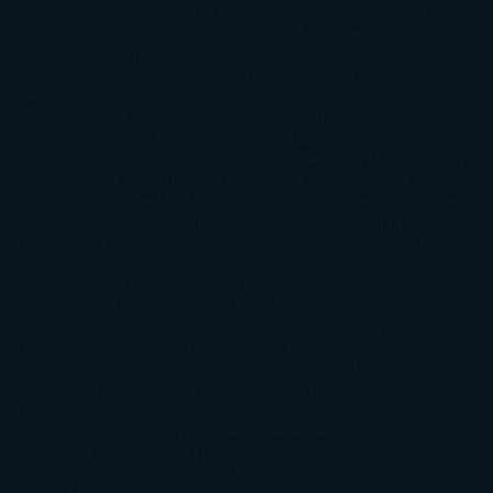
Nicholls
David Safier
Deborah Harkness
Deborah Install
Diana
Gabaldon
Dolores Redondo
E. O. Chirovici
E.L. James
Eckhart
Tolle
Eduardo Mendoza
Elena Montagud
Elísabet
Benavent
Elisabeth Craft
Elisabeth Kostova
Emma Cline
Enric
Pardo
Erin Morgenstern
Erin Watt
Ernest Cline
Ernesto
Sábato
Estefanía Salyers
Federico Moccia
Fernando
Aramburu
Florencia Bonelli
George R. R. Martin
Gina Peral
Gregory
Maguire
Haruki Murakami
Helen Simonson
Henning Mankell
Henry
James
Hiromi Kawakami
Irene Hall
Isabel Keats
J. Lynn
J.K.
Rowling
Jacinto Rey
Jack Thorne
Jamie McGuire
Jeff Lindsay
Jeff
VanderMeer
Jennifer L. Armentrout
Jennifer Niven
Jenny
Han
Jessica Thompson
Jill Santopolo
Joe Abercrombie
Joe Hill
Joël
Dicker
John Connolly
John Katzenbach
John Tiffany
Jojo
Moyes
Jonathan Safran Foer
Jose Carlos Somoza
Jose Luis
Sampedro
José Saramago
Karen Marie Moning
Katharine
McGee
Katherine Pancol
Katie Khan
Katjia Millay
Ken Follet
Ken
Follett
Kent Haruf
Khaled Hosseini
Kiera Cass
Koushun
Takami
Kristin Hannah
Kyoichi Katayama
L.J. Smith
Laini
Taylor
Laura Kinsale
Laura Norton
Laura Nuño
Laurell K.
Hamilton
Lauren Groff
Lauren Oliver
Lauren Willig
Leisa
Rayven
Lena Valenti
Leylah Attar
Liane Moriarty
Lidia Herbada
Lisa
Jewell
Lisa Kleypas
Lucía Etxebarria
Luz Gabás
M. J. Arlidge
M.C.
Andrews
Macarena Berlín
Malin Persson Giolito
Marcello