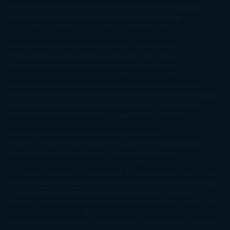
Harrington
Alice Kellen
Almudena Grandes
Altea Morgan
Ana
Cantarero
Andrew Davidson
Ángela Quintas
Angélique
Barbérat
Anna Todd
Anna Zaires
Annabel Pitcher
Anny
Peterson
Antonio Dikele Distefano
Art Spiegelman
Arturo Pérez-
Reverte
Audrey Carlan
Beth Kery
Beth Revis
Brittainy C.
Cherry
Camilla Läckberg
Carla Gràcia Mercadé
Carme
Chaparro
Carmen Martín Gaite
Caroline March
Celeste
Bradley
Celeste Ng
Charlaine Harris
Charles Dubow
Cherry
Chic
Cheryl Strayed
Christina Lauren
Colleen Hoover
Colleen
McCullough
Connie Willis
Cristina Prada
Daniel Glattauer
Daniela
Krien
Daphne du Maurier
Darynda Jones
David Crespo
David
Nicholls
David Safier
Deborah Harkness
Deborah Install
Diana
Gabaldon
Dolores Redondo
E. O. Chirovici
E.L. James
Eckhart
Tolle
Eduardo Mendoza
Elena Montagud
Elísabet
Benavent
Elisabeth Craft
Elisabeth Kostova
Emma Cline
Enric
Pardo
Erin Morgenstern
Erin Watt
Ernest Cline
Ernesto
Sábato
Estefanía Salyers
Federico Moccia
Fernando
Aramburu
Florencia Bonelli
George R. R. Martin
Gina Peral
Gregory
Maguire
Haruki Murakami
Helen Simonson
Henning Mankell
Henry
James
Hiromi Kawakami
Irene Hall
Isabel Keats
J. Lynn
J.K.
Rowling
Jacinto Rey
Jack Thorne
Jamie McGuire
Jeff Lindsay
Jeff
VanderMeer
Jennifer L. Armentrout
Jennifer Niven
Jenny
Han
Jessica Thompson
Jill Santopolo
Joe Abercrombie
Joe Hill
Joël