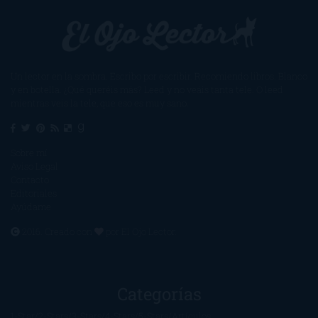
Un lector en la sombra. Escribo por escribir. Recomiendo libros. Blanco
y en botella. ¿Qué queréis más? Leed y no veáis tanta tele. O leed
mientras veis la tele, que eso es muy sano.
Sobre mí
Aviso Legal
Contacto
Editoriales
Ayúdame
2016. Creado con
por
El Ojo Lector
.
Categorías
1-Star
2-Stars
3-Stars
4-Stars
5-Stars
Artículos