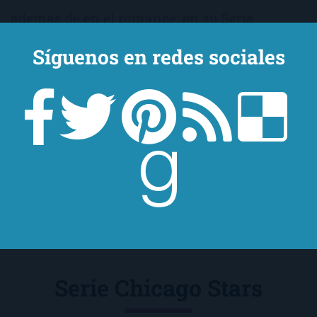
además de en el romance, en su Serie
Golfistas, Susan Elizabeth Phillips ?(a.k.a.
Síguenos en redes sociales
SEP) nos sumerge en el mundo de los green,
los caddys y los putter, por lo que tras leerla
terminas haciéndote una imagen bastante
aproximada de lo que significa el mundo del
golf.
Serie Chicago Stars