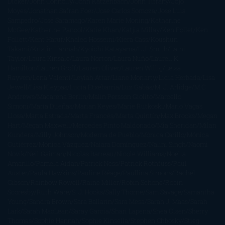
Dicker
John Connolly
John Katzenbach
John Tiffany
Jojo
Moyes
Jonathan Safran Foer
Jose Carlos Somoza
Jose Luis
Sampedro
José Saramago
Karen Marie Moning
Katharine
McGee
Katherine Pancol
Katie Khan
Katjia Millay
Ken Follet
Ken
Follett
Kent Haruf
Khaled Hosseini
Kiera Cass
Koushun
Takami
Kristin Hannah
Kyoichi Katayama
L.J. Smith
Laini
Taylor
Laura Kinsale
Laura Norton
Laura Nuño
Laurell K.
Hamilton
Lauren Groff
Lauren Oliver
Lauren Willig
Leisa
Rayven
Lena Valenti
Leylah Attar
Liane Moriarty
Lidia Herbada
Lisa
Jewell
Lisa Kleypas
Lucía Etxebarria
Luz Gabás
M. J. Arlidge
M.C.
Andrews
Macarena Berlín
Malin Persson Giolito
Marcello
Simoni
María Dueñas
Marian Keyes
Marie Rutkoski
Mario Vagas
Llosa
Marta Estrada
Marta Francés
Marta Quintín
Max Brooks
Megan
Hart
Megan Maxwell
Mercedes Pinto Maldonado
Mia Sheridan
Milan
Kundera
Milly Johnson
Moderna de Pueblo
Mónica Carillo
Mónica
Gutiérrez
Mónica Vázquez
Naiara Domínguez
Nalini Singh
Naomi
Novik
Neil Gaiman
Nicolas Barreau
Nicole Williams
Noelia
Amarillo
Pamela Aidan
Patrick Ness
Patrick Rothfuss
Paul
Auster
Paula Hawkins
Pauline Réage
Paullina Simons
Rachel
Gibson
Rainbow Rowell
Raine Miller
Robin Schone
Robin
Scoresby
Ruth Ware
S. J. Hooks
Sally Thorne
Sam Savage
Samantha
Young
Sandra Brown
Sara Ballarín
Sara Mesa
Sarah J. Maas
Sarah
Lark
Sarah MacLean
Saray García
Shari Lapena
Shea Olsen
Sherry
Thomas
Sophie Hannah
Sophie Kinsella
Stephen Chbosky
Stieg