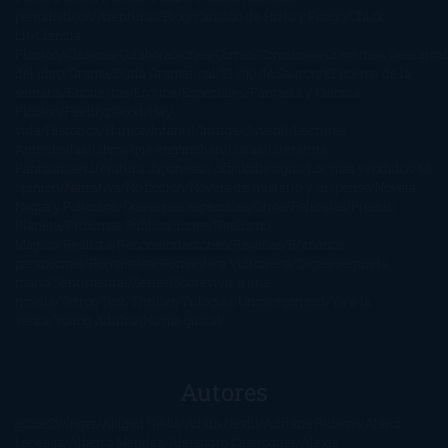
periodísticos
Aventuras
Blog
Canción de Hielo y Fuego
Chick-
Lit
Ciencia
Ficción
Clásicos
Colaboraciones
Comic
Concursos
Crecemos
Descarga
del libro
Drama
Duda Gramatical
El Ojo de Sauron
El poema de la
semana
Encuestas
Erótica
Especiales
Fantasía y Ciencia
Ficción
Feeling Good
Hay
vida
Histórica
Humor
Infantil
Intriga
Juvenil
Lecturas
Anticipadas
Libros que enganchan
Listas
Literatura
Fantástica
Literatura Japonesa
LofbuksDesigns
Los más vendidos
Mi
opinión
Narrativa
No ficción
Novela de misterio y suspense
Novela
Negra y Policiaca
Ocasiones especiales
Otros
Películas
Premio
Planeta
Próximas Publicaciones
Realismo
Mágico
Realista
Recomendaciones
Reseñas
Romance
paranormal
Romántica
Romántica Victoriana
Sagas
Segunda
mano
Sentimental
Series
Sobrevivir a una
novela
Terror
Test
Thriller
Trilogías
Uncategorized
Ya a la
venta
Young Adults
¡No me gusta!
Autores
@ZoeSwinger
Abigail Gibbs
Adam Nevill
Adriana Rubens
Alaitz
Leceaga
Alberto Méndez
Alejandro Castroguer
Alexis