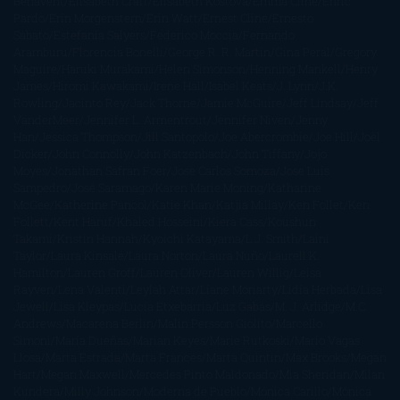
Benavent
Elisabeth Craft
Elisabeth Kostova
Emma Cline
Enric
Pardo
Erin Morgenstern
Erin Watt
Ernest Cline
Ernesto
Sábato
Estefanía Salyers
Federico Moccia
Fernando
Aramburu
Florencia Bonelli
George R. R. Martin
Gina Peral
Gregory
Maguire
Haruki Murakami
Helen Simonson
Henning Mankell
Henry
James
Hiromi Kawakami
Irene Hall
Isabel Keats
J. Lynn
J.K.
Rowling
Jacinto Rey
Jack Thorne
Jamie McGuire
Jeff Lindsay
Jeff
VanderMeer
Jennifer L. Armentrout
Jennifer Niven
Jenny
Han
Jessica Thompson
Jill Santopolo
Joe Abercrombie
Joe Hill
Joël
Dicker
John Connolly
John Katzenbach
John Tiffany
Jojo
Moyes
Jonathan Safran Foer
Jose Carlos Somoza
Jose Luis
Sampedro
José Saramago
Karen Marie Moning
Katharine
McGee
Katherine Pancol
Katie Khan
Katjia Millay
Ken Follet
Ken
Follett
Kent Haruf
Khaled Hosseini
Kiera Cass
Koushun
Takami
Kristin Hannah
Kyoichi Katayama
L.J. Smith
Laini
Taylor
Laura Kinsale
Laura Norton
Laura Nuño
Laurell K.
Hamilton
Lauren Groff
Lauren Oliver
Lauren Willig
Leisa
Rayven
Lena Valenti
Leylah Attar
Liane Moriarty
Lidia Herbada
Lisa
Jewell
Lisa Kleypas
Lucía Etxebarria
Luz Gabás
M. J. Arlidge
M.C.
Andrews
Macarena Berlín
Malin Persson Giolito
Marcello
Simoni
María Dueñas
Marian Keyes
Marie Rutkoski
Mario Vagas
Llosa
Marta Estrada
Marta Francés
Marta Quintín
Max Brooks
Megan
Hart
Megan Maxwell
Mercedes Pinto Maldonado
Mia Sheridan
Milan
Kundera
Milly Johnson
Moderna de Pueblo
Mónica Carillo
Mónica