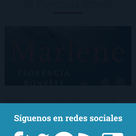
de
Florencia Bonelli
Marlene es la segunda obra de Florencia
Bonelli. Vio la luz allá por 2003 y, aunque en
Síguenos en redes sociales
líneas generales me ha gustado, he de
reconocer que me costó bastante reconocer a