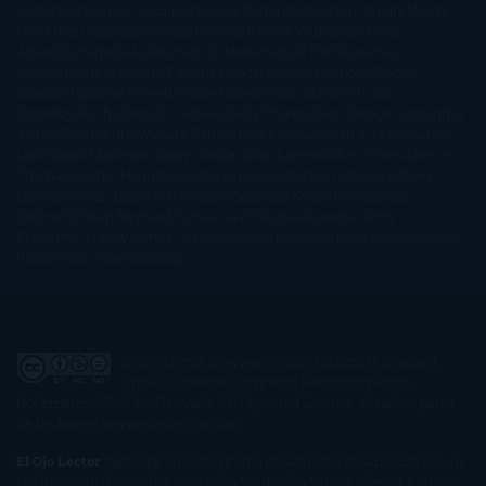
Gutiérrez
Mónica Vázquez
Naiara Domínguez
Nalini Singh
Naomi
Novik
Neil Gaiman
Nicolas Barreau
Nicole Williams
Noelia
Amarillo
Pamela Aidan
Patrick Ness
Patrick Rothfuss
Paul
Auster
Paula Hawkins
Pauline Réage
Paullina Simons
Rachel
Gibson
Rainbow Rowell
Raine Miller
Robin Schone
Robin
Scoresby
Ruth Ware
S. J. Hooks
Sally Thorne
Sam Savage
Samantha
Young
Sandra Brown
Sara Ballarín
Sara Mesa
Sarah J. Maas
Sarah
Lark
Sarah MacLean
Saray García
Shari Lapena
Shea Olsen
Sherry
Thomas
Sophie Hannah
Sophie Kinsella
Stephen Chbosky
Stieg
Larsson
Susan Elizabeth Phillips
Susanna Kearsley
Suzanne
Collins
Sylvain Reynard
Sylvia Day
Tabitha Suzuma
Terry
Pratchett
Tracey Garvis Graves
Valerio Massimo Manfredi
Veronica
Rossi
Xuso Jones
Zahara
El Ojo Lector
by
www.elojolector.com
is licensed
under a
Creative Commons Reconocimiento-
NoComercial-SinObraDerivada 3.0 Unported License
. Creado a partir
de la obra en
www.elojolector.com
.
El Ojo Lector
participa en el Programa de Afiliados de Amazon EU, un
programa de publicidad para afiliados diseñado para ofrecer a sitios