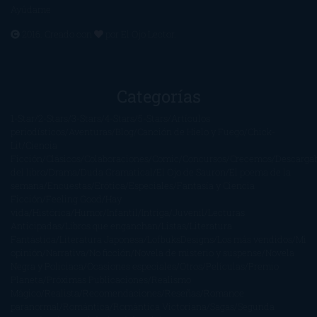
Ayúdame
2016. Creado con
por
El Ojo Lector
.
Categorías
1-Star
2-Stars
3-Stars
4-Stars
5-Stars
Artículos
periodísticos
Aventuras
Blog
Canción de Hielo y Fuego
Chick-
Lit
Ciencia
Ficción
Clásicos
Colaboraciones
Comic
Concursos
Crecemos
Descarga
del libro
Drama
Duda Gramatical
El Ojo de Sauron
El poema de la
semana
Encuestas
Erótica
Especiales
Fantasía y Ciencia
Ficción
Feeling Good
Hay
vida
Histórica
Humor
Infantil
Intriga
Juvenil
Lecturas
Anticipadas
Libros que enganchan
Listas
Literatura
Fantástica
Literatura Japonesa
LofbuksDesigns
Los más vendidos
Mi
opinión
Narrativa
No ficción
Novela de misterio y suspense
Novela
Negra y Policiaca
Ocasiones especiales
Otros
Películas
Premio
Planeta
Próximas Publicaciones
Realismo
Mágico
Realista
Recomendaciones
Reseñas
Romance
paranormal
Romántica
Romántica Victoriana
Sagas
Segunda