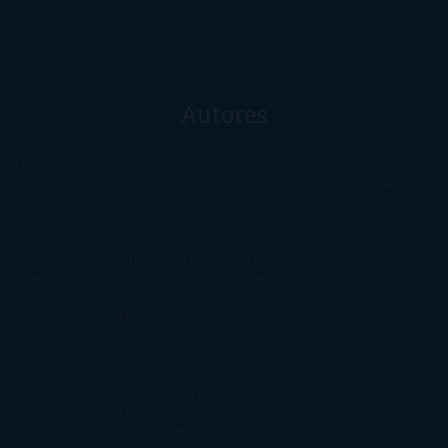
mano
Sentimental
Series
Sobrevivir a una
novela
Terror
Test
Thriller
Trilogías
Uncategorized
Ya a la
venta
Young Adults
¡No me gusta!
Autores
@ZoeSwinger
Abigail Gibbs
Adam Nevill
Adriana Rubens
Alaitz
Leceaga
Alberto Méndez
Alejandro Castroguer
Alexis
Harrington
Alice Kellen
Almudena Grandes
Altea Morgan
Ana
Cantarero
Andrew Davidson
Ángela Quintas
Angélique
Barbérat
Anna Todd
Anna Zaires
Annabel Pitcher
Anny
Peterson
Antonio Dikele Distefano
Art Spiegelman
Arturo Pérez-
Reverte
Audrey Carlan
Beth Kery
Beth Revis
Brittainy C.
Cherry
Camilla Läckberg
Carla Gràcia Mercadé
Carme
Chaparro
Carmen Martín Gaite
Caroline March
Celeste
Bradley
Celeste Ng
Charlaine Harris
Charles Dubow
Cherry
Chic
Cheryl Strayed
Christina Lauren
Colleen Hoover
Colleen
McCullough
Connie Willis
Cristina Prada
Daniel Glattauer
Daniela
Krien
Daphne du Maurier
Darynda Jones
David Crespo
David
Nicholls
David Safier
Deborah Harkness
Deborah Install
Diana
Gabaldon
Dolores Redondo
E. O. Chirovici
E.L. James
Eckhart
Tolle
Eduardo Mendoza
Elena Montagud
Elísabet