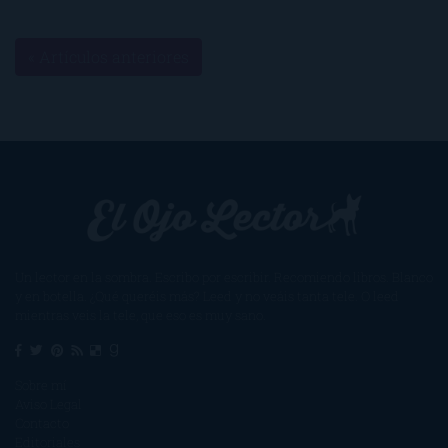
« Artículos anteriores
Un lector en la sombra. Escribo por escribir. Recomiendo libros. Blanco
y en botella. ¿Qué queréis más? Leed y no veáis tanta tele. O leed
mientras veis la tele, que eso es muy sano.
Sobre mí
Aviso Legal
Contacto
Editoriales