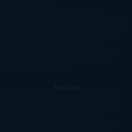
Ficción
Feeling Good
Hay
vida
Histórica
Humor
Infantil
Intriga
Juvenil
Lecturas
Anticipadas
Libros que enganchan
Listas
Literatura
Fantástica
Literatura Japonesa
LofbuksDesigns
Los más vendidos
Mi
opinión
Narrativa
No ficción
Novela de misterio y suspense
Novela
Negra y Policiaca
Ocasiones especiales
Otros
Películas
Premio
Planeta
Próximas Publicaciones
Realismo
Mágico
Realista
Recomendaciones
Reseñas
Romance
paranormal
Romántica
Romántica Victoriana
Sagas
Segunda
mano
Sentimental
Series
Sobrevivir a una
novela
Terror
Test
Thriller
Trilogías
Uncategorized
Ya a la
venta
Young Adults
¡No me gusta!
Autores
@ZoeSwinger
Abigail Gibbs
Adam Nevill
Adriana Rubens
Alaitz
Leceaga
Alberto Méndez
Alejandro Castroguer
Alexis
Harrington
Alice Kellen
Almudena Grandes
Altea Morgan
Ana
Cantarero
Andrew Davidson
Ángela Quintas
Angélique
Barbérat
Anna Todd
Anna Zaires
Annabel Pitcher
Anny
Peterson
Antonio Dikele Distefano
Art Spiegelman
Arturo Pérez-
Reverte
Audrey Carlan
Beth Kery
Beth Revis
Brittainy C.