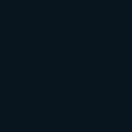
Cherry
Camilla Läckberg
Carla Gràcia Mercadé
Carme
Chaparro
Carmen Martín Gaite
Caroline March
Celeste
Bradley
Celeste Ng
Charlaine Harris
Charles Dubow
Cherry
Chic
Cheryl Strayed
Christina Lauren
Colleen Hoover
Colleen
McCullough
Connie Willis
Cristina Prada
Daniel Glattauer
Daniela
Krien
Daphne du Maurier
Darynda Jones
David Crespo
David
Nicholls
David Safier
Deborah Harkness
Deborah Install
Diana
Gabaldon
Dolores Redondo
E. O. Chirovici
E.L. James
Eckhart
Tolle
Eduardo Mendoza
Elena Montagud
Elísabet
Benavent
Elisabeth Craft
Elisabeth Kostova
Emma Cline
Enric
Pardo
Erin Morgenstern
Erin Watt
Ernest Cline
Ernesto
Sábato
Estefanía Salyers
Federico Moccia
Fernando
Aramburu
Florencia Bonelli
George R. R. Martin
Gina Peral
Gregory
Maguire
Haruki Murakami
Helen Simonson
Henning Mankell
Henry
James
Hiromi Kawakami
Irene Hall
Isabel Keats
J. Lynn
J.K.
Rowling
Jacinto Rey
Jack Thorne
Jamie McGuire
Jeff Lindsay
Jeff
VanderMeer
Jennifer L. Armentrout
Jennifer Niven
Jenny
Han
Jessica Thompson
Jill Santopolo
Joe Abercrombie
Joe Hill
Joël
Dicker
John Connolly
John Katzenbach
John Tiffany
Jojo
Moyes
Jonathan Safran Foer
Jose Carlos Somoza
Jose Luis
Sampedro
José Saramago
Karen Marie Moning
Katharine
McGee
Katherine Pancol
Katie Khan
Katjia Millay
Ken Follet
Ken
Follett
Kent Haruf
Khaled Hosseini
Kiera Cass
Koushun