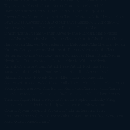
Takami
Kristin Hannah
Kyoichi Katayama
L.J. Smith
Laini
Taylor
Laura Kinsale
Laura Norton
Laura Nuño
Laurell K.
Hamilton
Lauren Groff
Lauren Oliver
Lauren Willig
Leisa
Rayven
Lena Valenti
Leylah Attar
Liane Moriarty
Lidia Herbada
Lisa
Jewell
Lisa Kleypas
Lucía Etxebarria
Luz Gabás
M. J. Arlidge
M.C.
Andrews
Macarena Berlín
Malin Persson Giolito
Marcello
Simoni
María Dueñas
Marian Keyes
Marie Rutkoski
Mario Vagas
Llosa
Marta Estrada
Marta Francés
Marta Quintín
Max Brooks
Megan
Hart
Megan Maxwell
Mercedes Pinto Maldonado
Mia Sheridan
Milan
Kundera
Milly Johnson
Moderna de Pueblo
Mónica Carillo
Mónica
Gutiérrez
Mónica Vázquez
Naiara Domínguez
Nalini Singh
Naomi
Novik
Neil Gaiman
Nicolas Barreau
Nicole Williams
Noelia
Amarillo
Pamela Aidan
Patrick Ness
Patrick Rothfuss
Paul
Auster
Paula Hawkins
Pauline Réage
Paullina Simons
Rachel
Gibson
Rainbow Rowell
Raine Miller
Robin Schone
Robin
Scoresby
Ruth Ware
S. J. Hooks
Sally Thorne
Sam Savage
Samantha
Young
Sandra Brown
Sara Ballarín
Sara Mesa
Sarah J. Maas
Sarah
Lark
Sarah MacLean
Saray García
Shari Lapena
Shea Olsen
Sherry
Thomas
Sophie Hannah
Sophie Kinsella
Stephen Chbosky
Stieg
Larsson
Susan Elizabeth Phillips
Susanna Kearsley
Suzanne
Collins
Sylvain Reynard
Sylvia Day
Tabitha Suzuma
Terry
Pratchett
Tracey Garvis Graves
Valerio Massimo Manfredi
Veronica
Rossi
Xuso Jones
Zahara