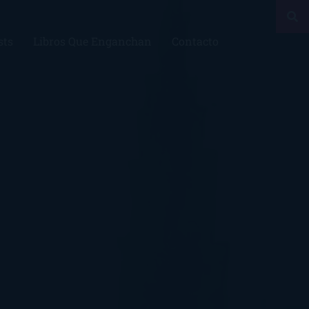
sts
Libros Que Enganchan
Contacto