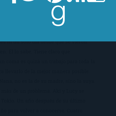
ínica de su madre. Tiene una vida
to y una familia que la quiere. Pero hay
aja. Echa de menos Tokio, a su padre y no
ar mucho en Akira, que no ha dejado de
es ni un solo día desde que se vieron.
en. Él lo sabe. Tiene claro que
un coma es quizá un trabajo para toda la
ta llevarlo de la mejor manera posible.
Nana, no es la de su madre, sino la suya.
a más de un problema. Aki y Lucy se
Tokio. Un año después de su último
ño para volver a conocerse. Cuatro