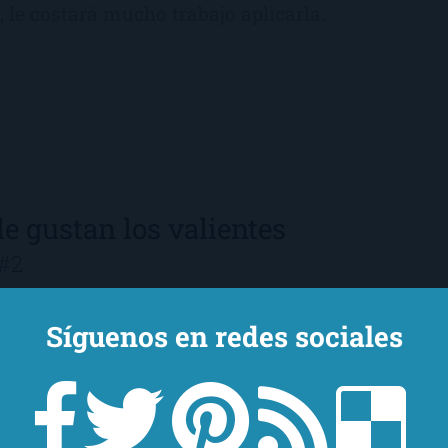
, le costará mucho trabajo aplicarla.
le gustan los valientes
 #2
és de aquella noche en la que Lucía supo
Síguenos en redes sociales
onectar a Akira, se entera de que eso
Se vuelven a encontrar, pero nada sale
 Un año después, Lucía vive en Luton y