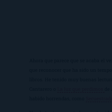
Ahora que parece que se acaba el ve
que reconocer que ha sido un tempo
libros. He tenido muy buenas lectu
Cantarero o
La luz que perdimos
de 
habido horrendas, como
Secuestrad