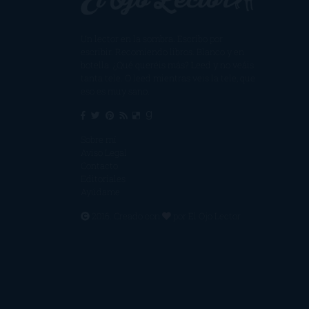
Un lector en la sombra. Escribo por
escribir. Recomiendo libros. Blanco y en
botella. ¿Qué queréis más? Leed y no veáis
tanta tele. O leed mientras veis la tele, que
eso es muy sano.
Sobre mí
Aviso Legal
Contacto
Editoriales
Ayúdame
2016. Creado con
por
El Ojo Lector
.