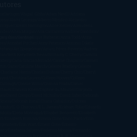
utores
oeSwinger
Abigail Gibbs
Adam Nevill
Adriana
bens
Alaitz Leceaga
Alberto Méndez
Alejandro
stroguer
Alexis Harrington
Alice Kellen
Almudena
andes
Altea Morgan
Ana Cantarero
Andrew Davidson
cargables
gela Quintas
Despúes
Angélique Barbérat
Anna Todd
Anna
res
Annabel Pitcher
Anny Peterson
Antonio Dikele
stefano
Art Spiegelman
Arturo Pérez-Reverte
Audrey
rlan
Beth Kery
Beth Revis
Brittainy C. Cherry
Camilla
ckberg
Carla Gràcia Mercadé
Carme Chaparro
Carmen
tín Gaite
Caroline March
Celeste Bradley
Celeste
Charlaine Harris
Charles Dubow
Cherry Chic
Cheryl
rayed
Christina Lauren
Colleen Hoover
Colleen
Cullough
Connie Willis
Cristina Prada
Daniel
ttauer
Daniela Krien
Daphne du Maurier
Darynda
nes
David Crespo
David Nicholls
David Safier
Deborah
rkness
Deborah Install
Diana Gabaldon
Dolores
dondo
E. O. Chirovici
E.L. James
Eckhart Tolle
Eduardo
ndoza
Elena Montagud
Elísabet Benavent
Elisabeth
ft
Elisabeth Kostova
Emma Cline
Enric Pardo
Erin
rgenstern
Erin Watt
Ernest Cline
Ernesto
bato
Estefanía Salyers
Federico Moccia
Fernando
amburu
Florencia Bonelli
George R. R. Martin
Gina