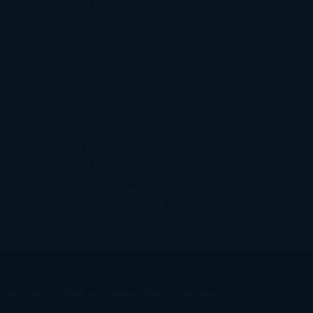
xwell
Mercedes Pinto Maldonado
Mia Sheridan
Milan
ndera
Milly Johnson
Moderna de Pueblo
Mónica
illo
Mónica Gutiérrez
Mónica Vázquez
Naiara
mínguez
Nalini Singh
Naomi Novik
Neil
iman
Nicolas Barreau
Nicole Williams
Noelia
arillo
Pamela Aidan
Patrick Ness
Patrick
thfuss
Paul Auster
Paula Hawkins
Pauline
age
Paullina Simons
Rachel Gibson
Rainbow
well
Raine Miller
Robin Schone
Robin Scoresby
Ruth
re
S. J. Hooks
Sally Thorne
Sam Savage
Samantha
ung
Sandra Brown
Sara Ballarín
Sara Mesa
Sarah J.
as
Sarah Lark
Sarah MacLean
Saray García
Shari
pena
Shea Olsen
Sherry Thomas
Sophie Hannah
Sophie
sella
Stephen Chbosky
Stieg Larsson
Susan Elizabeth
llips
Susanna Kearsley
Suzanne Collins
Sylvain
ynard
Sylvia Day
Tabitha Suzuma
Terry
tchett
Tracey Garvis Graves
Valerio Massimo
nfredi
Veronica Rossi
Xuso Jones
Zahara
Derivada 3.0 Unported License
. Creado a partir de la