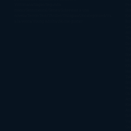
Victoriana
Sagas
Segunda
Per
mano
Sentimental
Series
Sobrevivir a una
Si
novela
Terror
Test
Thriller
Trilogías
Uncategorized
Ya
Ka
a la venta
Young Adults
¡No me gusta!
Ro
Li
Ar
Th
Di
Tif
So
Mo
Kh
Ha
Ta
Sm
Nu
Oli
Att
Kl
An
Si
Va
Qu