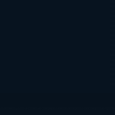
Ma
Ku
Car
Do
Ga
Am
Ro
Ré
Ro
Wa
Yo
Ma
La
Kin
Phi
Re
Pra
Ma
s licensed under a
Creative Commons Reconocimiento-NoComercial-SinObra