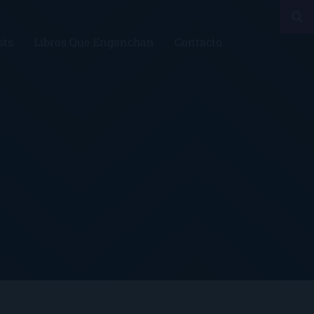
sts
Libros Que Enganchan
Contacto