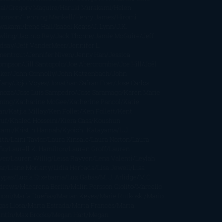
al
Gregory Maguire
Haruki Murakami
Helen
monson
Henning Mankell
Henry James
Hiromi
wakami
Irene Hall
Isabel Keats
J. Lynn
J.K.
wling
Jacinto Rey
Jack Thorne
Jamie McGuire
Jeff
ndsay
Jeff VanderMeer
Jennifer L.
mentrout
Jennifer Niven
Jenny Han
Jessica
ompson
Jill Santopolo
Joe Abercrombie
Joe Hill
Joël
cker
John Connolly
John Katzenbach
John
fany
Jojo Moyes
Jonathan Safran Foer
Jose Carlos
moza
Jose Luis Sampedro
José Saramago
Karen Marie
ning
Katharine McGee
Katherine Pancol
Katie
an
Katjia Millay
Ken Follet
Ken Follett
Kent
ruf
Khaled Hosseini
Kiera Cass
Koushun
kami
Kristin Hannah
Kyoichi Katayama
L.J.
ith
Laini Taylor
Laura Kinsale
Laura Norton
Laura
ño
Laurell K. Hamilton
Lauren Groff
Lauren
ver
Lauren Willig
Leisa Rayven
Lena Valenti
Leylah
ar
Liane Moriarty
Lidia Herbada
Lisa Jewell
Lisa
eypas
Lucía Etxebarria
Luz Gabás
M. J. Arlidge
M.C.
drews
Macarena Berlín
Malin Persson Giolito
Marcello
moni
María Dueñas
Marian Keyes
Marie Rutkoski
Mario
gas Llosa
Marta Estrada
Marta Francés
Marta
intín
Max Brooks
Megan Hart
Megan