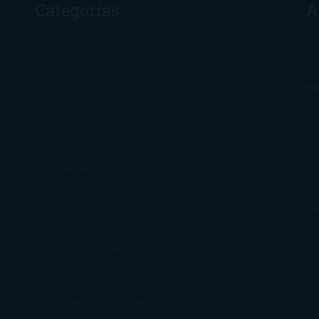
Categorías
A
1-Star
2-Stars
3-Stars
4-Stars
5-
@Z
Stars
Artículos
Ru
periodísticos
Aventuras
Blog
Canción de
Ca
Hielo y Fuego
Chick-Lit
Ciencia
Gr
Ficción
Clásicos
Colaboraciones
Comic
Concursos
Crecemos
Des
Án
del libro
Drama
Duda Gramatical
El Ojo
Zai
de Sauron
El poema de la
Di
semana
Encuestas
Erótica
Especiales
Fantasía
Ca
y Ciencia Ficción
Feeling Good
Hay
Lä
vida
Histórica
Humor
Infantil
Intriga
Juvenil
Lecturas
Mar
Anticipadas
Libros que
Ng
enganchan
Listas
Literatura
St
Fantástica
Literatura
Mc
Japonesa
LofbuksDesigns
Los más
Gla
vendidos
Mi opinión
Narrativa
No
Jo
ficción
Novela de misterio y
Ha
suspense
Novela Negra y
Re
Policiaca
Ocasiones
Me
especiales
Otros
Películas
Premio
Cra
Planeta
Próximas Publicaciones
Realismo
Mo
Mágico
Realista
Recomendaciones
Reseñas
Romance
Sá
paranormal
Romántica
Romántica
Ar