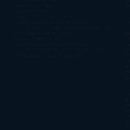
ficción
Novela de misterio y
Ha
suspense
Novela Negra y
Re
Policiaca
Ocasiones
Me
especiales
Otros
Películas
Premio
Cra
Planeta
Próximas Publicaciones
Realismo
Mo
Mágico
Realista
Recomendaciones
Reseñas
Romance
Sá
paranormal
Romántica
Romántica
Ar
Victoriana
Sagas
Segunda
Per
mano
Sentimental
Series
Sobrevivir a una
Si
novela
Terror
Test
Thriller
Trilogías
Uncategorized
Ya
Ka
a la venta
Young Adults
¡No me gusta!
Ro
Li
Ar
Th
Di
Tif
So
Mo
Kh
Ha
Ta
Sm
Nu
Oli