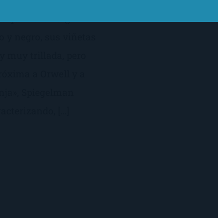
 que he leído (y he
o y negro, sus viñetas
 muy trillada, pero
óxima a Orwell y a
anja», Spiegelman
acterizando, […]