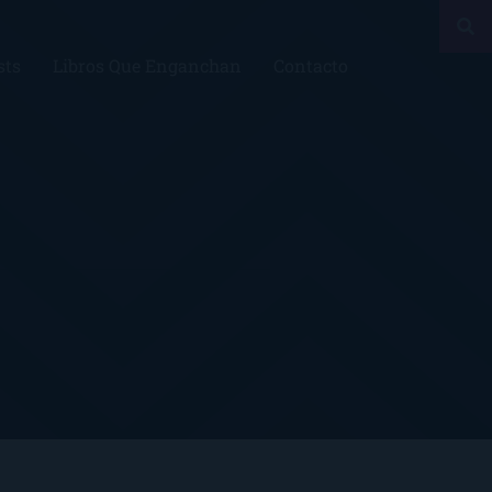
sts
Libros Que Enganchan
Contacto