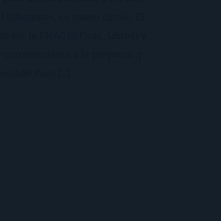
el Dibujante», su nuevo cómic. El
do por la FNAC (@Fnac_Libros) y
r correctamente a la pregunta ¡y
osible! Pues […]