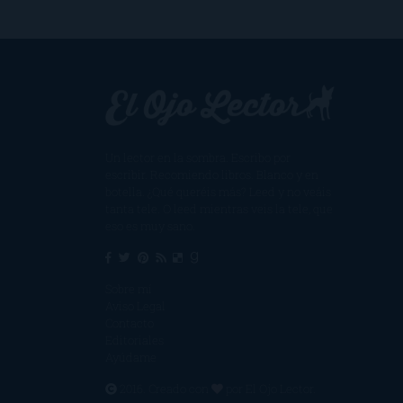
Un lector en la sombra. Escribo por
escribir. Recomiendo libros. Blanco y en
botella. ¿Qué queréis más? Leed y no veáis
tanta tele. O leed mientras veis la tele, que
eso es muy sano.
Sobre mí
Aviso Legal
Contacto
Editoriales
Ayúdame
2016. Creado con
por
El Ojo Lector
.