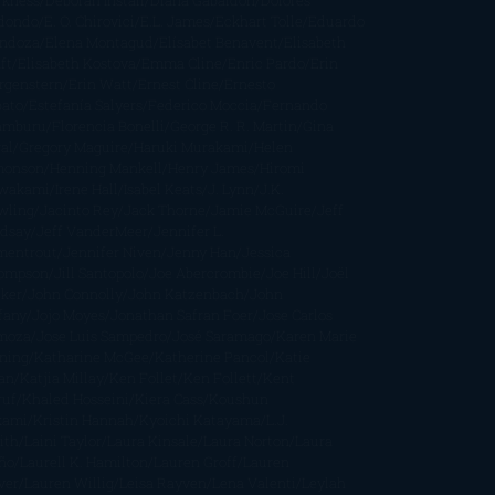
rkness
Deborah Install
Diana Gabaldon
Dolores
dondo
E. O. Chirovici
E.L. James
Eckhart Tolle
Eduardo
ndoza
Elena Montagud
Elísabet Benavent
Elisabeth
ft
Elisabeth Kostova
Emma Cline
Enric Pardo
Erin
rgenstern
Erin Watt
Ernest Cline
Ernesto
bato
Estefanía Salyers
Federico Moccia
Fernando
amburu
Florencia Bonelli
George R. R. Martin
Gina
al
Gregory Maguire
Haruki Murakami
Helen
monson
Henning Mankell
Henry James
Hiromi
wakami
Irene Hall
Isabel Keats
J. Lynn
J.K.
wling
Jacinto Rey
Jack Thorne
Jamie McGuire
Jeff
ndsay
Jeff VanderMeer
Jennifer L.
mentrout
Jennifer Niven
Jenny Han
Jessica
ompson
Jill Santopolo
Joe Abercrombie
Joe Hill
Joël
cker
John Connolly
John Katzenbach
John
fany
Jojo Moyes
Jonathan Safran Foer
Jose Carlos
moza
Jose Luis Sampedro
José Saramago
Karen Marie
ning
Katharine McGee
Katherine Pancol
Katie
an
Katjia Millay
Ken Follet
Ken Follett
Kent
ruf
Khaled Hosseini
Kiera Cass
Koushun
kami
Kristin Hannah
Kyoichi Katayama
L.J.
ith
Laini Taylor
Laura Kinsale
Laura Norton
Laura
ño
Laurell K. Hamilton
Lauren Groff
Lauren
ver
Lauren Willig
Leisa Rayven
Lena Valenti
Leylah