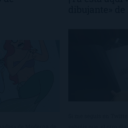
dibujante» de
Si me seguís en Twitter
rhadas» de Moderna de
sabréis que, el otro dí