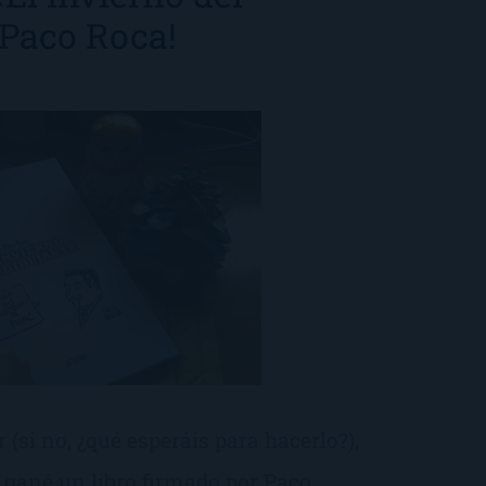
 Paco Roca!
 (si no, ¿qué esperáis para hacerlo?),
a, gané un libro firmado por Paco