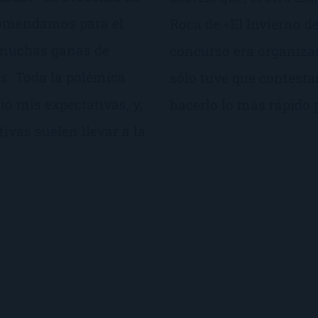
ecomendamos para el
Roca de «El Invierno d
 muchas ganas de
concurso era organiza
as. Toda la polémica
sólo tuve que contesta
ó mis expectativas, y,
hacerlo lo más rápido p
ivas suelen llevar a la