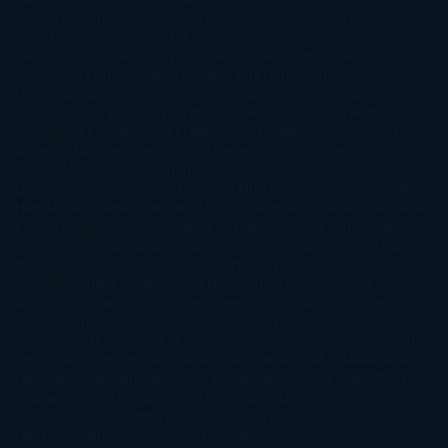
McGee
Katherine Pancol
Katie Khan
Katjia Millay
Ken Follet
Ken
Follett
Kent Haruf
Khaled Hosseini
Kiera Cass
Koushun
Takami
Kristin Hannah
Kyoichi Katayama
L.J. Smith
Laini
Taylor
Laura Kinsale
Laura Norton
Laura Nuño
Laurell K.
Hamilton
Lauren Groff
Lauren Oliver
Lauren Willig
Leisa
Rayven
Lena Valenti
Leylah Attar
Liane Moriarty
Lidia Herbada
Lisa
Jewell
Lisa Kleypas
Lucía Etxebarria
Luz Gabás
M. J. Arlidge
M.C.
Andrews
Macarena Berlín
Malin Persson Giolito
Marcello
Simoni
María Dueñas
Marian Keyes
Marie Rutkoski
Mario Vagas
Llosa
Marta Estrada
Marta Francés
Marta Quintín
Max Brooks
Megan
Hart
Megan Maxwell
Mercedes Pinto Maldonado
Mia Sheridan
Milan
Kundera
Milly Johnson
Moderna de Pueblo
Mónica Carillo
Mónica
Gutiérrez
Mónica Vázquez
Naiara Domínguez
Nalini Singh
Naomi
Novik
Neil Gaiman
Nicolas Barreau
Nicole Williams
Noelia
Amarillo
Pamela Aidan
Patrick Ness
Patrick Rothfuss
Paul
Auster
Paula Hawkins
Pauline Réage
Paullina Simons
Rachel
Gibson
Rainbow Rowell
Raine Miller
Robin Schone
Robin
Scoresby
Ruth Ware
S. J. Hooks
Sally Thorne
Sam Savage
Samantha
Young
Sandra Brown
Sara Ballarín
Sara Mesa
Sarah J. Maas
Sarah
Lark
Sarah MacLean
Saray García
Shari Lapena
Shea Olsen
Sherry
Thomas
Sophie Hannah
Sophie Kinsella
Stephen Chbosky
Stieg
Larsson
Susan Elizabeth Phillips
Susanna Kearsley
Suzanne
Collins
Sylvain Reynard
Sylvia Day
Tabitha Suzuma
Terry