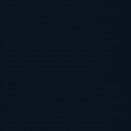
Barbérat
Anna Todd
Anna Zaires
Annabel Pitcher
Anny
Peterson
Antonio Dikele Distefano
Art Spiegelman
Arturo Pérez-
Reverte
Audrey Carlan
Beth Kery
Beth Revis
Brittainy C.
Cherry
Camilla Läckberg
Carla Gràcia Mercadé
Carme
Chaparro
Carmen Martín Gaite
Caroline March
Celeste
Bradley
Celeste Ng
Charlaine Harris
Charles Dubow
Cherry
Chic
Cheryl Strayed
Christina Lauren
Colleen Hoover
Colleen
McCullough
Connie Willis
Cristina Prada
Daniel Glattauer
Daniela
Krien
Daphne du Maurier
Darynda Jones
David Crespo
David
Nicholls
David Safier
Deborah Harkness
Deborah Install
Diana
Gabaldon
Dolores Redondo
E. O. Chirovici
E.L. James
Eckhart
Tolle
Eduardo Mendoza
Elena Montagud
Elísabet
Benavent
Elisabeth Craft
Elisabeth Kostova
Emma Cline
Enric
Pardo
Erin Morgenstern
Erin Watt
Ernest Cline
Ernesto
Sábato
Estefanía Salyers
Federico Moccia
Fernando
Aramburu
Florencia Bonelli
George R. R. Martin
Gina Peral
Gregory
Maguire
Haruki Murakami
Helen Simonson
Henning Mankell
Henry
James
Hiromi Kawakami
Irene Hall
Isabel Keats
J. Lynn
J.K.
Rowling
Jacinto Rey
Jack Thorne
Jamie McGuire
Jeff Lindsay
Jeff
VanderMeer
Jennifer L. Armentrout
Jennifer Niven
Jenny
Han
Jessica Thompson
Jill Santopolo
Joe Abercrombie
Joe Hill
Joël
Dicker
John Connolly
John Katzenbach
John Tiffany
Jojo
Moyes
Jonathan Safran Foer
Jose Carlos Somoza
Jose Luis
Sampedro
José Saramago
Karen Marie Moning
Katharine