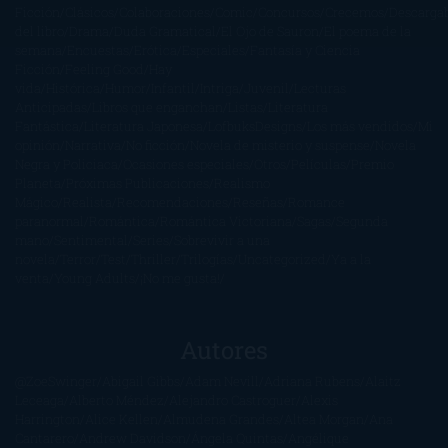
Ficción
Clásicos
Colaboraciones
Comic
Concursos
Crecemos
Descarga
del libro
Drama
Duda Gramatical
El Ojo de Sauron
El poema de la
semana
Encuestas
Erótica
Especiales
Fantasía y Ciencia
Ficción
Feeling Good
Hay
vida
Histórica
Humor
Infantil
Intriga
Juvenil
Lecturas
Anticipadas
Libros que enganchan
Listas
Literatura
Fantástica
Literatura Japonesa
LofbuksDesigns
Los más vendidos
Mi
opinión
Narrativa
No ficción
Novela de misterio y suspense
Novela
Negra y Policiaca
Ocasiones especiales
Otros
Películas
Premio
Planeta
Próximas Publicaciones
Realismo
Mágico
Realista
Recomendaciones
Reseñas
Romance
paranormal
Romántica
Romántica Victoriana
Sagas
Segunda
mano
Sentimental
Series
Sobrevivir a una
novela
Terror
Test
Thriller
Trilogías
Uncategorized
Ya a la
venta
Young Adults
¡No me gusta!
Autores
@ZoeSwinger
Abigail Gibbs
Adam Nevill
Adriana Rubens
Alaitz
Leceaga
Alberto Méndez
Alejandro Castroguer
Alexis
Harrington
Alice Kellen
Almudena Grandes
Altea Morgan
Ana
Cantarero
Andrew Davidson
Ángela Quintas
Angélique