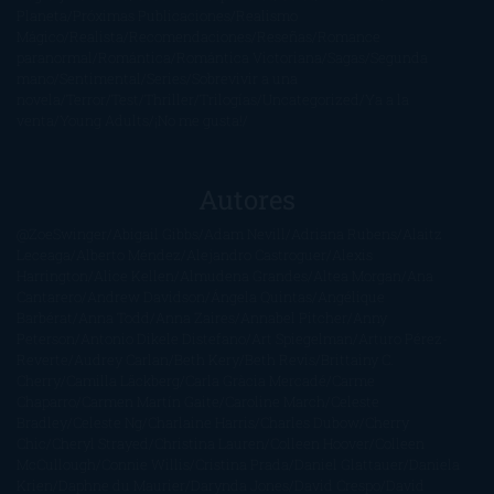
Planeta
Próximas Publicaciones
Realismo
Mágico
Realista
Recomendaciones
Reseñas
Romance
paranormal
Romántica
Romántica Victoriana
Sagas
Segunda
mano
Sentimental
Series
Sobrevivir a una
novela
Terror
Test
Thriller
Trilogías
Uncategorized
Ya a la
venta
Young Adults
¡No me gusta!
Autores
@ZoeSwinger
Abigail Gibbs
Adam Nevill
Adriana Rubens
Alaitz
Leceaga
Alberto Méndez
Alejandro Castroguer
Alexis
Harrington
Alice Kellen
Almudena Grandes
Altea Morgan
Ana
Cantarero
Andrew Davidson
Ángela Quintas
Angélique
Barbérat
Anna Todd
Anna Zaires
Annabel Pitcher
Anny
Peterson
Antonio Dikele Distefano
Art Spiegelman
Arturo Pérez-
Reverte
Audrey Carlan
Beth Kery
Beth Revis
Brittainy C.
Cherry
Camilla Läckberg
Carla Gràcia Mercadé
Carme
Chaparro
Carmen Martín Gaite
Caroline March
Celeste
Bradley
Celeste Ng
Charlaine Harris
Charles Dubow
Cherry
Chic
Cheryl Strayed
Christina Lauren
Colleen Hoover
Colleen
McCullough
Connie Willis
Cristina Prada
Daniel Glattauer
Daniela
Krien
Daphne du Maurier
Darynda Jones
David Crespo
David