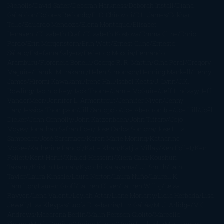
Nicholls
David Safier
Deborah Harkness
Deborah Install
Diana
Gabaldon
Dolores Redondo
E. O. Chirovici
E.L. James
Eckhart
Tolle
Eduardo Mendoza
Elena Montagud
Elísabet
Benavent
Elisabeth Craft
Elisabeth Kostova
Emma Cline
Enric
Pardo
Erin Morgenstern
Erin Watt
Ernest Cline
Ernesto
Sábato
Estefanía Salyers
Federico Moccia
Fernando
Aramburu
Florencia Bonelli
George R. R. Martin
Gina Peral
Gregory
Maguire
Haruki Murakami
Helen Simonson
Henning Mankell
Henry
James
Hiromi Kawakami
Irene Hall
Isabel Keats
J. Lynn
J.K.
Rowling
Jacinto Rey
Jack Thorne
Jamie McGuire
Jeff Lindsay
Jeff
VanderMeer
Jennifer L. Armentrout
Jennifer Niven
Jenny
Han
Jessica Thompson
Jill Santopolo
Joe Abercrombie
Joe Hill
Joël
Dicker
John Connolly
John Katzenbach
John Tiffany
Jojo
Moyes
Jonathan Safran Foer
Jose Carlos Somoza
Jose Luis
Sampedro
José Saramago
Karen Marie Moning
Katharine
McGee
Katherine Pancol
Katie Khan
Katjia Millay
Ken Follet
Ken
Follett
Kent Haruf
Khaled Hosseini
Kiera Cass
Koushun
Takami
Kristin Hannah
Kyoichi Katayama
L.J. Smith
Laini
Taylor
Laura Kinsale
Laura Norton
Laura Nuño
Laurell K.
Hamilton
Lauren Groff
Lauren Oliver
Lauren Willig
Leisa
Rayven
Lena Valenti
Leylah Attar
Liane Moriarty
Lidia Herbada
Lisa
Jewell
Lisa Kleypas
Lucía Etxebarria
Luz Gabás
M. J. Arlidge
M.C.
Andrews
Macarena Berlín
Malin Persson Giolito
Marcello