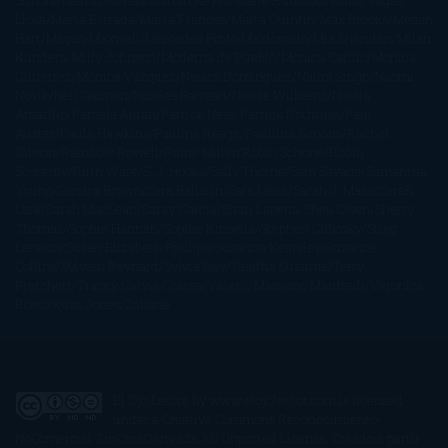
Simoni
María Dueñas
Marian Keyes
Marie Rutkoski
Mario Vagas
Llosa
Marta Estrada
Marta Francés
Marta Quintín
Max Brooks
Megan
Hart
Megan Maxwell
Mercedes Pinto Maldonado
Mia Sheridan
Milan
Kundera
Milly Johnson
Moderna de Pueblo
Mónica Carillo
Mónica
Gutiérrez
Mónica Vázquez
Naiara Domínguez
Nalini Singh
Naomi
Novik
Neil Gaiman
Nicolas Barreau
Nicole Williams
Noelia
Amarillo
Pamela Aidan
Patrick Ness
Patrick Rothfuss
Paul
Auster
Paula Hawkins
Pauline Réage
Paullina Simons
Rachel
Gibson
Rainbow Rowell
Raine Miller
Robin Schone
Robin
Scoresby
Ruth Ware
S. J. Hooks
Sally Thorne
Sam Savage
Samantha
Young
Sandra Brown
Sara Ballarín
Sara Mesa
Sarah J. Maas
Sarah
Lark
Sarah MacLean
Saray García
Shari Lapena
Shea Olsen
Sherry
Thomas
Sophie Hannah
Sophie Kinsella
Stephen Chbosky
Stieg
Larsson
Susan Elizabeth Phillips
Susanna Kearsley
Suzanne
Collins
Sylvain Reynard
Sylvia Day
Tabitha Suzuma
Terry
Pratchett
Tracey Garvis Graves
Valerio Massimo Manfredi
Veronica
Rossi
Xuso Jones
Zahara
El Ojo Lector
by
www.elojolector.com
is licensed
under a
Creative Commons Reconocimiento-
NoComercial-SinObraDerivada 3.0 Unported License
. Creado a partir