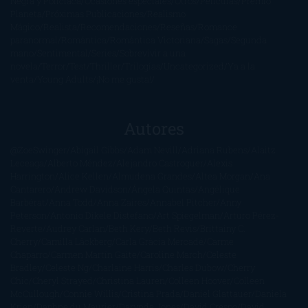
Negra y Policiaca
Ocasiones especiales
Otros
Películas
Premio
Planeta
Próximas Publicaciones
Realismo
Mágico
Realista
Recomendaciones
Reseñas
Romance
paranormal
Romántica
Romántica Victoriana
Sagas
Segunda
mano
Sentimental
Series
Sobrevivir a una
novela
Terror
Test
Thriller
Trilogías
Uncategorized
Ya a la
venta
Young Adults
¡No me gusta!
Autores
@ZoeSwinger
Abigail Gibbs
Adam Nevill
Adriana Rubens
Alaitz
Leceaga
Alberto Méndez
Alejandro Castroguer
Alexis
Harrington
Alice Kellen
Almudena Grandes
Altea Morgan
Ana
Cantarero
Andrew Davidson
Ángela Quintas
Angélique
Barbérat
Anna Todd
Anna Zaires
Annabel Pitcher
Anny
Peterson
Antonio Dikele Distefano
Art Spiegelman
Arturo Pérez-
Reverte
Audrey Carlan
Beth Kery
Beth Revis
Brittainy C.
Cherry
Camilla Läckberg
Carla Gràcia Mercadé
Carme
Chaparro
Carmen Martín Gaite
Caroline March
Celeste
Bradley
Celeste Ng
Charlaine Harris
Charles Dubow
Cherry
Chic
Cheryl Strayed
Christina Lauren
Colleen Hoover
Colleen
McCullough
Connie Willis
Cristina Prada
Daniel Glattauer
Daniela
Krien
Daphne du Maurier
Darynda Jones
David Crespo
David