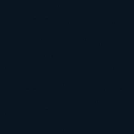
Nicholls
David Safier
Deborah Harkness
Deborah Install
Diana
Gabaldon
Dolores Redondo
E. O. Chirovici
E.L. James
Eckhart
Tolle
Eduardo Mendoza
Elena Montagud
Elísabet
Benavent
Elisabeth Craft
Elisabeth Kostova
Emma Cline
Enric
Pardo
Erin Morgenstern
Erin Watt
Ernest Cline
Ernesto
Sábato
Estefanía Salyers
Federico Moccia
Fernando
Aramburu
Florencia Bonelli
George R. R. Martin
Gina Peral
Gregory
Maguire
Haruki Murakami
Helen Simonson
Henning Mankell
Henry
James
Hiromi Kawakami
Irene Hall
Isabel Keats
J. Lynn
J.K.
Rowling
Jacinto Rey
Jack Thorne
Jamie McGuire
Jeff Lindsay
Jeff
VanderMeer
Jennifer L. Armentrout
Jennifer Niven
Jenny
Han
Jessica Thompson
Jill Santopolo
Joe Abercrombie
Joe Hill
Joël
Dicker
John Connolly
John Katzenbach
John Tiffany
Jojo
Moyes
Jonathan Safran Foer
Jose Carlos Somoza
Jose Luis
Sampedro
José Saramago
Karen Marie Moning
Katharine
McGee
Katherine Pancol
Katie Khan
Katjia Millay
Ken Follet
Ken
Follett
Kent Haruf
Khaled Hosseini
Kiera Cass
Koushun
Takami
Kristin Hannah
Kyoichi Katayama
L.J. Smith
Laini
Taylor
Laura Kinsale
Laura Norton
Laura Nuño
Laurell K.
Hamilton
Lauren Groff
Lauren Oliver
Lauren Willig
Leisa
Rayven
Lena Valenti
Leylah Attar
Liane Moriarty
Lidia Herbada
Lisa
Jewell
Lisa Kleypas
Lucía Etxebarria
Luz Gabás
M. J. Arlidge
M.C.
Andrews
Macarena Berlín
Malin Persson Giolito
Marcello