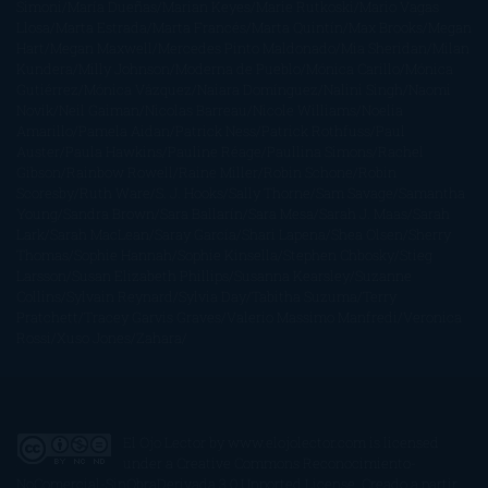
Simoni
María Dueñas
Marian Keyes
Marie Rutkoski
Mario Vagas
Llosa
Marta Estrada
Marta Francés
Marta Quintín
Max Brooks
Megan
Hart
Megan Maxwell
Mercedes Pinto Maldonado
Mia Sheridan
Milan
Kundera
Milly Johnson
Moderna de Pueblo
Mónica Carillo
Mónica
Gutiérrez
Mónica Vázquez
Naiara Domínguez
Nalini Singh
Naomi
Novik
Neil Gaiman
Nicolas Barreau
Nicole Williams
Noelia
Amarillo
Pamela Aidan
Patrick Ness
Patrick Rothfuss
Paul
Auster
Paula Hawkins
Pauline Réage
Paullina Simons
Rachel
Gibson
Rainbow Rowell
Raine Miller
Robin Schone
Robin
Scoresby
Ruth Ware
S. J. Hooks
Sally Thorne
Sam Savage
Samantha
Young
Sandra Brown
Sara Ballarín
Sara Mesa
Sarah J. Maas
Sarah
Lark
Sarah MacLean
Saray García
Shari Lapena
Shea Olsen
Sherry
Thomas
Sophie Hannah
Sophie Kinsella
Stephen Chbosky
Stieg
Larsson
Susan Elizabeth Phillips
Susanna Kearsley
Suzanne
Collins
Sylvain Reynard
Sylvia Day
Tabitha Suzuma
Terry
Pratchett
Tracey Garvis Graves
Valerio Massimo Manfredi
Veronica
Rossi
Xuso Jones
Zahara
El Ojo Lector
by
www.elojolector.com
is licensed
under a
Creative Commons Reconocimiento-
NoComercial-SinObraDerivada 3.0 Unported License
. Creado a partir