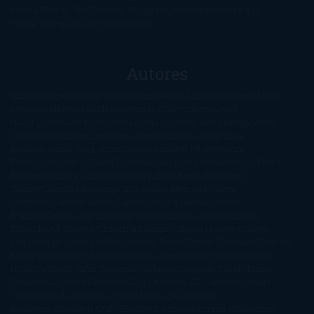
novela
Terror
Test
Thriller
Trilogías
Uncategorized
Ya a la
venta
Young Adults
¡No me gusta!
Autores
@ZoeSwinger
Abigail Gibbs
Adam Nevill
Adriana Rubens
Alaitz
Leceaga
Alberto Méndez
Alejandro Castroguer
Alexis
Harrington
Alice Kellen
Almudena Grandes
Altea Morgan
Ana
Cantarero
Andrew Davidson
Ángela Quintas
Angélique
Barbérat
Anna Todd
Anna Zaires
Annabel Pitcher
Anny
Peterson
Antonio Dikele Distefano
Art Spiegelman
Arturo Pérez-
Reverte
Audrey Carlan
Beth Kery
Beth Revis
Brittainy C.
Cherry
Camilla Läckberg
Carla Gràcia Mercadé
Carme
Chaparro
Carmen Martín Gaite
Caroline March
Celeste
Bradley
Celeste Ng
Charlaine Harris
Charles Dubow
Cherry
Chic
Cheryl Strayed
Christina Lauren
Colleen Hoover
Colleen
McCullough
Connie Willis
Cristina Prada
Daniel Glattauer
Daniela
Krien
Daphne du Maurier
Darynda Jones
David Crespo
David
Nicholls
David Safier
Deborah Harkness
Deborah Install
Diana
Gabaldon
Dolores Redondo
E. O. Chirovici
E.L. James
Eckhart
Tolle
Eduardo Mendoza
Elena Montagud
Elísabet
Benavent
Elisabeth Craft
Elisabeth Kostova
Emma Cline
Enric