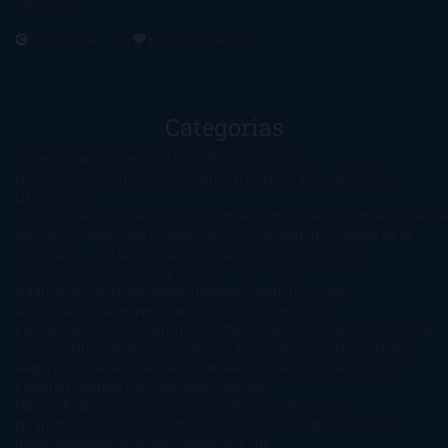
Ayúdame
2016. Creado con
por
El Ojo Lector
.
Categorías
1-Star
2-Stars
3-Stars
4-Stars
5-Stars
Artículos
periodísticos
Aventuras
Blog
Canción de Hielo y Fuego
Chick-
Lit
Ciencia
Ficción
Clásicos
Colaboraciones
Comic
Concursos
Crecemos
Descarga
del libro
Drama
Duda Gramatical
El Ojo de Sauron
El poema de la
semana
Encuestas
Erótica
Especiales
Fantasía y Ciencia
Ficción
Feeling Good
Hay
vida
Histórica
Humor
Infantil
Intriga
Juvenil
Lecturas
Anticipadas
Libros que enganchan
Listas
Literatura
Fantástica
Literatura Japonesa
LofbuksDesigns
Los más vendidos
Mi
opinión
Narrativa
No ficción
Novela de misterio y suspense
Novela
Negra y Policiaca
Ocasiones especiales
Otros
Películas
Premio
Planeta
Próximas Publicaciones
Realismo
Mágico
Realista
Recomendaciones
Reseñas
Romance
paranormal
Romántica
Romántica Victoriana
Sagas
Segunda
mano
Sentimental
Series
Sobrevivir a una