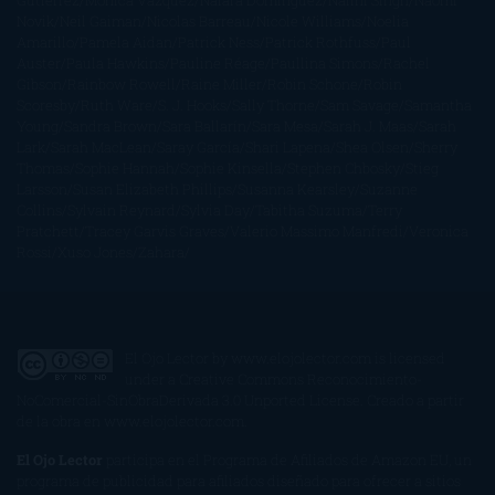
Gutiérrez
Mónica Vázquez
Naiara Domínguez
Nalini Singh
Naomi
Novik
Neil Gaiman
Nicolas Barreau
Nicole Williams
Noelia
Amarillo
Pamela Aidan
Patrick Ness
Patrick Rothfuss
Paul
Auster
Paula Hawkins
Pauline Réage
Paullina Simons
Rachel
Gibson
Rainbow Rowell
Raine Miller
Robin Schone
Robin
Scoresby
Ruth Ware
S. J. Hooks
Sally Thorne
Sam Savage
Samantha
Young
Sandra Brown
Sara Ballarín
Sara Mesa
Sarah J. Maas
Sarah
Lark
Sarah MacLean
Saray García
Shari Lapena
Shea Olsen
Sherry
Thomas
Sophie Hannah
Sophie Kinsella
Stephen Chbosky
Stieg
Larsson
Susan Elizabeth Phillips
Susanna Kearsley
Suzanne
Collins
Sylvain Reynard
Sylvia Day
Tabitha Suzuma
Terry
Pratchett
Tracey Garvis Graves
Valerio Massimo Manfredi
Veronica
Rossi
Xuso Jones
Zahara
El Ojo Lector
by
www.elojolector.com
is licensed
under a
Creative Commons Reconocimiento-
NoComercial-SinObraDerivada 3.0 Unported License
. Creado a partir
de la obra en
www.elojolector.com
.
El Ojo Lector
participa en el Programa de Afiliados de Amazon EU, un
programa de publicidad para afiliados diseñado para ofrecer a sitios