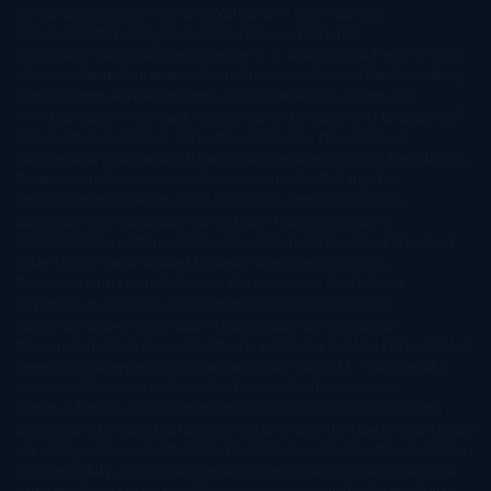
Pardo
Erin Morgenstern
Erin Watt
Ernest Cline
Ernesto
Sábato
Estefanía Salyers
Federico Moccia
Fernando
Aramburu
Florencia Bonelli
George R. R. Martin
Gina Peral
Gregory
Maguire
Haruki Murakami
Helen Simonson
Henning Mankell
Henry
James
Hiromi Kawakami
Irene Hall
Isabel Keats
J. Lynn
J.K.
Rowling
Jacinto Rey
Jack Thorne
Jamie McGuire
Jeff Lindsay
Jeff
VanderMeer
Jennifer L. Armentrout
Jennifer Niven
Jenny
Han
Jessica Thompson
Jill Santopolo
Joe Abercrombie
Joe Hill
Joël
Dicker
John Connolly
John Katzenbach
John Tiffany
Jojo
Moyes
Jonathan Safran Foer
Jose Carlos Somoza
Jose Luis
Sampedro
José Saramago
Karen Marie Moning
Katharine
McGee
Katherine Pancol
Katie Khan
Katjia Millay
Ken Follet
Ken
Follett
Kent Haruf
Khaled Hosseini
Kiera Cass
Koushun
Takami
Kristin Hannah
Kyoichi Katayama
L.J. Smith
Laini
Taylor
Laura Kinsale
Laura Norton
Laura Nuño
Laurell K.
Hamilton
Lauren Groff
Lauren Oliver
Lauren Willig
Leisa
Rayven
Lena Valenti
Leylah Attar
Liane Moriarty
Lidia Herbada
Lisa
Jewell
Lisa Kleypas
Lucía Etxebarria
Luz Gabás
M. J. Arlidge
M.C.
Andrews
Macarena Berlín
Malin Persson Giolito
Marcello
Simoni
María Dueñas
Marian Keyes
Marie Rutkoski
Mario Vagas
Llosa
Marta Estrada
Marta Francés
Marta Quintín
Max Brooks
Megan
Hart
Megan Maxwell
Mercedes Pinto Maldonado
Mia Sheridan
Milan
Kundera
Milly Johnson
Moderna de Pueblo
Mónica Carillo
Mónica