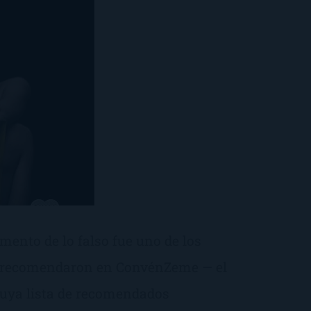
ento de lo falso fue uno de los
e recomendaron en ConvénZeme — el
uya lista de recomendados