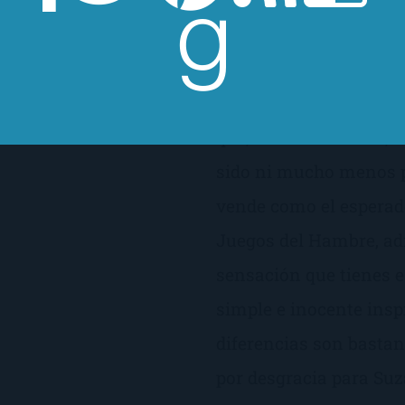
y fan de los titulares
del Hambre de Suzanne
 las portadas indicando
hasta hace relativamen
s. Tampoco soy muy
libro de Koushun Takam
o de las críticas
que, en su momento, l
sido ni mucho menos p
vende como el esperado
Juegos del Hambre, adm
sensación que tienes es
simple e inocente insp
diferencias son bastan
por desgracia para Suz