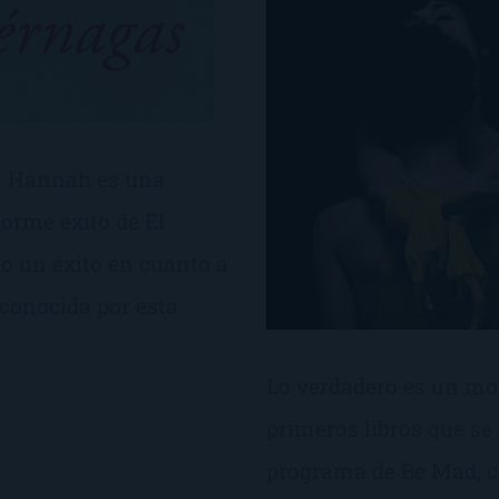
tin Hannah es una
norme éxito de El
do un éxito en cuanto a
conocida por esta
Lo verdadero es un mom
primeros libros que s
programa de Be Mad, c