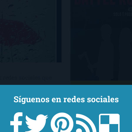
 redes sociales que
ue todo el mundo habla:
Síguenos en redes sociales
do Aramburu. Yo, para
la, y es que admito que
Hacía ya un tiempo que
cerca de si hincarle el
Battle Royale, cuya tem