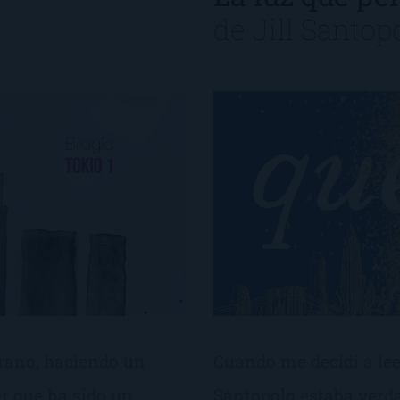
de
Jill Santop
erano, haciendo un
Cuando me decidí a lee
r que ha sido un
Santopolo estaba verd