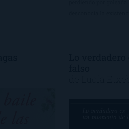
perdiendo por goleada.
desconocía la existenc
nagas
Lo verdadero
falso
de
Lucía Etxe