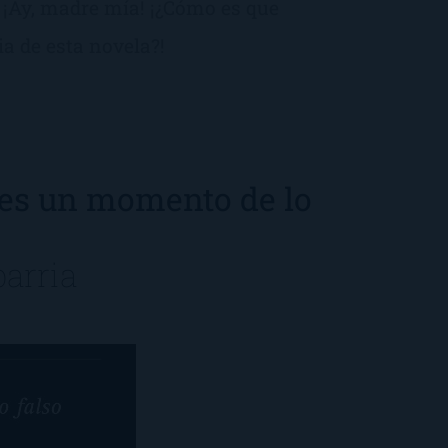
 ¡Ay, madre mía! ¡¿Cómo es que
ia de esta novela?!
 es un momento de lo
barria