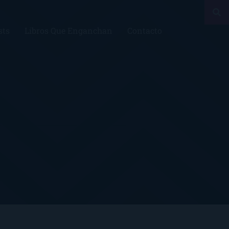
sts
Libros Que Enganchan
Contacto