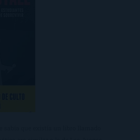
 sabía que existía un libro llamado
ática era similar a la de Los Juegos