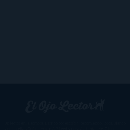
Un lector en la sombra. Escribo por escribir. Recomiendo libros. Blanco
y en botella. ¿Qué queréis más? Leed y no veáis tanta tele. O leed