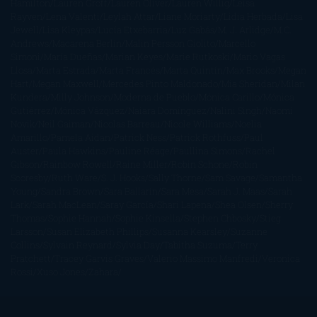
Hamilton
Lauren Groff
Lauren Oliver
Lauren Willig
Leisa
Rayven
Lena Valenti
Leylah Attar
Liane Moriarty
Lidia Herbada
Lisa
Jewell
Lisa Kleypas
Lucía Etxebarria
Luz Gabás
M. J. Arlidge
M.C.
Andrews
Macarena Berlín
Malin Persson Giolito
Marcello
Simoni
María Dueñas
Marian Keyes
Marie Rutkoski
Mario Vagas
Llosa
Marta Estrada
Marta Francés
Marta Quintín
Max Brooks
Megan
Hart
Megan Maxwell
Mercedes Pinto Maldonado
Mia Sheridan
Milan
Kundera
Milly Johnson
Moderna de Pueblo
Mónica Carillo
Mónica
Gutiérrez
Mónica Vázquez
Naiara Domínguez
Nalini Singh
Naomi
Novik
Neil Gaiman
Nicolas Barreau
Nicole Williams
Noelia
Amarillo
Pamela Aidan
Patrick Ness
Patrick Rothfuss
Paul
Auster
Paula Hawkins
Pauline Réage
Paullina Simons
Rachel
Gibson
Rainbow Rowell
Raine Miller
Robin Schone
Robin
Scoresby
Ruth Ware
S. J. Hooks
Sally Thorne
Sam Savage
Samantha
Young
Sandra Brown
Sara Ballarín
Sara Mesa
Sarah J. Maas
Sarah
Lark
Sarah MacLean
Saray García
Shari Lapena
Shea Olsen
Sherry
Thomas
Sophie Hannah
Sophie Kinsella
Stephen Chbosky
Stieg
Larsson
Susan Elizabeth Phillips
Susanna Kearsley
Suzanne
Collins
Sylvain Reynard
Sylvia Day
Tabitha Suzuma
Terry
Pratchett
Tracey Garvis Graves
Valerio Massimo Manfredi
Veronica
Rossi
Xuso Jones
Zahara