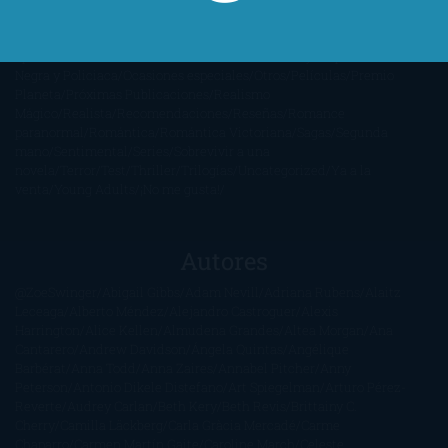
Anticipadas
Libros que enganchan
Listas
Literatura
Fantástica
Literatura Japonesa
LofbuksDesigns
Los más vendidos
Mi
opinión
Narrativa
No ficción
Novela de misterio y suspense
Novela
Negra y Policiaca
Ocasiones especiales
Otros
Películas
Premio
Planeta
Próximas Publicaciones
Realismo
Mágico
Realista
Recomendaciones
Reseñas
Romance
paranormal
Romántica
Romántica Victoriana
Sagas
Segunda
mano
Sentimental
Series
Sobrevivir a una
novela
Terror
Test
Thriller
Trilogías
Uncategorized
Ya a la
venta
Young Adults
¡No me gusta!
Autores
@ZoeSwinger
Abigail Gibbs
Adam Nevill
Adriana Rubens
Alaitz
Leceaga
Alberto Méndez
Alejandro Castroguer
Alexis
Harrington
Alice Kellen
Almudena Grandes
Altea Morgan
Ana
Cantarero
Andrew Davidson
Ángela Quintas
Angélique
Barbérat
Anna Todd
Anna Zaires
Annabel Pitcher
Anny
Peterson
Antonio Dikele Distefano
Art Spiegelman
Arturo Pérez-
Reverte
Audrey Carlan
Beth Kery
Beth Revis
Brittainy C.
Cherry
Camilla Läckberg
Carla Gràcia Mercadé
Carme
Chaparro
Carmen Martín Gaite
Caroline March
Celeste