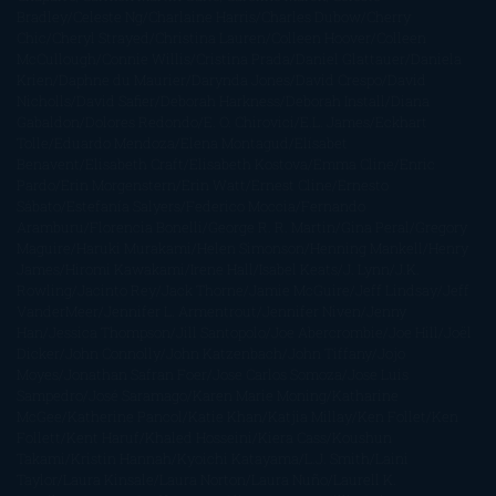
Bradley
Celeste Ng
Charlaine Harris
Charles Dubow
Cherry
Chic
Cheryl Strayed
Christina Lauren
Colleen Hoover
Colleen
McCullough
Connie Willis
Cristina Prada
Daniel Glattauer
Daniela
Krien
Daphne du Maurier
Darynda Jones
David Crespo
David
Nicholls
David Safier
Deborah Harkness
Deborah Install
Diana
Gabaldon
Dolores Redondo
E. O. Chirovici
E.L. James
Eckhart
Tolle
Eduardo Mendoza
Elena Montagud
Elísabet
Benavent
Elisabeth Craft
Elisabeth Kostova
Emma Cline
Enric
Pardo
Erin Morgenstern
Erin Watt
Ernest Cline
Ernesto
Sábato
Estefanía Salyers
Federico Moccia
Fernando
Aramburu
Florencia Bonelli
George R. R. Martin
Gina Peral
Gregory
Maguire
Haruki Murakami
Helen Simonson
Henning Mankell
Henry
James
Hiromi Kawakami
Irene Hall
Isabel Keats
J. Lynn
J.K.
Rowling
Jacinto Rey
Jack Thorne
Jamie McGuire
Jeff Lindsay
Jeff
VanderMeer
Jennifer L. Armentrout
Jennifer Niven
Jenny
Han
Jessica Thompson
Jill Santopolo
Joe Abercrombie
Joe Hill
Joël
Dicker
John Connolly
John Katzenbach
John Tiffany
Jojo
Moyes
Jonathan Safran Foer
Jose Carlos Somoza
Jose Luis
Sampedro
José Saramago
Karen Marie Moning
Katharine
McGee
Katherine Pancol
Katie Khan
Katjia Millay
Ken Follet
Ken
Follett
Kent Haruf
Khaled Hosseini
Kiera Cass
Koushun
Takami
Kristin Hannah
Kyoichi Katayama
L.J. Smith
Laini
Taylor
Laura Kinsale
Laura Norton
Laura Nuño
Laurell K.