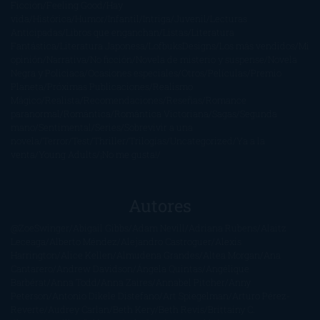
Ficción
Feeling Good
Hay
vida
Histórica
Humor
Infantil
Intriga
Juvenil
Lecturas
Anticipadas
Libros que enganchan
Listas
Literatura
Fantástica
Literatura Japonesa
LofbuksDesigns
Los más vendidos
Mi
opinión
Narrativa
No ficción
Novela de misterio y suspense
Novela
Negra y Policiaca
Ocasiones especiales
Otros
Películas
Premio
Planeta
Próximas Publicaciones
Realismo
Mágico
Realista
Recomendaciones
Reseñas
Romance
paranormal
Romántica
Romántica Victoriana
Sagas
Segunda
mano
Sentimental
Series
Sobrevivir a una
novela
Terror
Test
Thriller
Trilogías
Uncategorized
Ya a la
venta
Young Adults
¡No me gusta!
Autores
@ZoeSwinger
Abigail Gibbs
Adam Nevill
Adriana Rubens
Alaitz
Leceaga
Alberto Méndez
Alejandro Castroguer
Alexis
Harrington
Alice Kellen
Almudena Grandes
Altea Morgan
Ana
Cantarero
Andrew Davidson
Ángela Quintas
Angélique
Barbérat
Anna Todd
Anna Zaires
Annabel Pitcher
Anny
Peterson
Antonio Dikele Distefano
Art Spiegelman
Arturo Pérez-
Reverte
Audrey Carlan
Beth Kery
Beth Revis
Brittainy C.