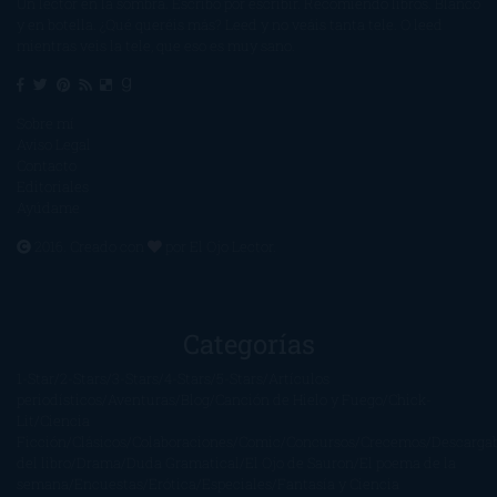
Un lector en la sombra. Escribo por escribir. Recomiendo libros. Blanco
y en botella. ¿Qué queréis más? Leed y no veáis tanta tele. O leed
mientras veis la tele, que eso es muy sano.
Sobre mí
Aviso Legal
Contacto
Editoriales
Ayúdame
2016. Creado con
por
El Ojo Lector
.
Categorías
1-Star
2-Stars
3-Stars
4-Stars
5-Stars
Artículos
periodísticos
Aventuras
Blog
Canción de Hielo y Fuego
Chick-
Lit
Ciencia
Ficción
Clásicos
Colaboraciones
Comic
Concursos
Crecemos
Descarga
del libro
Drama
Duda Gramatical
El Ojo de Sauron
El poema de la
semana
Encuestas
Erótica
Especiales
Fantasía y Ciencia