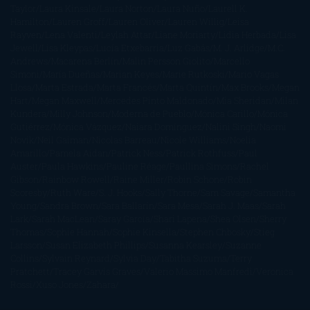
Taylor
Laura Kinsale
Laura Norton
Laura Nuño
Laurell K.
Hamilton
Lauren Groff
Lauren Oliver
Lauren Willig
Leisa
Rayven
Lena Valenti
Leylah Attar
Liane Moriarty
Lidia Herbada
Lisa
Jewell
Lisa Kleypas
Lucía Etxebarria
Luz Gabás
M. J. Arlidge
M.C.
Andrews
Macarena Berlín
Malin Persson Giolito
Marcello
Simoni
María Dueñas
Marian Keyes
Marie Rutkoski
Mario Vagas
Llosa
Marta Estrada
Marta Francés
Marta Quintín
Max Brooks
Megan
Hart
Megan Maxwell
Mercedes Pinto Maldonado
Mia Sheridan
Milan
Kundera
Milly Johnson
Moderna de Pueblo
Mónica Carillo
Mónica
Gutiérrez
Mónica Vázquez
Naiara Domínguez
Nalini Singh
Naomi
Novik
Neil Gaiman
Nicolas Barreau
Nicole Williams
Noelia
Amarillo
Pamela Aidan
Patrick Ness
Patrick Rothfuss
Paul
Auster
Paula Hawkins
Pauline Réage
Paullina Simons
Rachel
Gibson
Rainbow Rowell
Raine Miller
Robin Schone
Robin
Scoresby
Ruth Ware
S. J. Hooks
Sally Thorne
Sam Savage
Samantha
Young
Sandra Brown
Sara Ballarín
Sara Mesa
Sarah J. Maas
Sarah
Lark
Sarah MacLean
Saray García
Shari Lapena
Shea Olsen
Sherry
Thomas
Sophie Hannah
Sophie Kinsella
Stephen Chbosky
Stieg
Larsson
Susan Elizabeth Phillips
Susanna Kearsley
Suzanne
Collins
Sylvain Reynard
Sylvia Day
Tabitha Suzuma
Terry
Pratchett
Tracey Garvis Graves
Valerio Massimo Manfredi
Veronica
Rossi
Xuso Jones
Zahara