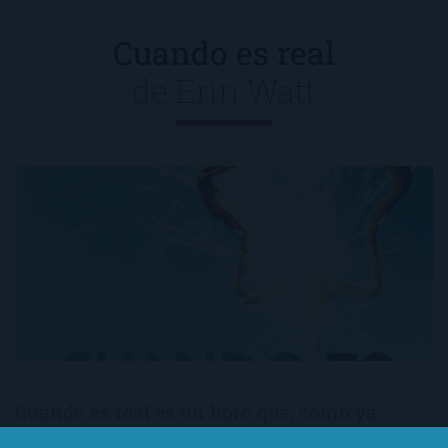
Cuando es real
de
Erin Watt
Cuando es real es un libro que, como ya