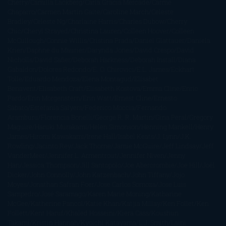
Cherry
Camilla Läckberg
Carla Gràcia Mercadé
Carme
Chaparro
Carmen Martín Gaite
Caroline March
Celeste
Bradley
Celeste Ng
Charlaine Harris
Charles Dubow
Cherry
Chic
Cheryl Strayed
Christina Lauren
Colleen Hoover
Colleen
McCullough
Connie Willis
Cristina Prada
Daniel Glattauer
Daniela
Krien
Daphne du Maurier
Darynda Jones
David Crespo
David
Nicholls
David Safier
Deborah Harkness
Deborah Install
Diana
Gabaldon
Dolores Redondo
E. O. Chirovici
E.L. James
Eckhart
Tolle
Eduardo Mendoza
Elena Montagud
Elísabet
Benavent
Elisabeth Craft
Elisabeth Kostova
Emma Cline
Enric
Pardo
Erin Morgenstern
Erin Watt
Ernest Cline
Ernesto
Sábato
Estefanía Salyers
Federico Moccia
Fernando
Aramburu
Florencia Bonelli
George R. R. Martin
Gina Peral
Gregory
Maguire
Haruki Murakami
Helen Simonson
Henning Mankell
Henry
James
Hiromi Kawakami
Irene Hall
Isabel Keats
J. Lynn
J.K.
Rowling
Jacinto Rey
Jack Thorne
Jamie McGuire
Jeff Lindsay
Jeff
VanderMeer
Jennifer L. Armentrout
Jennifer Niven
Jenny
Han
Jessica Thompson
Jill Santopolo
Joe Abercrombie
Joe Hill
Joël
Dicker
John Connolly
John Katzenbach
John Tiffany
Jojo
Moyes
Jonathan Safran Foer
Jose Carlos Somoza
Jose Luis
Sampedro
José Saramago
Karen Marie Moning
Katharine
McGee
Katherine Pancol
Katie Khan
Katjia Millay
Ken Follet
Ken
Follett
Kent Haruf
Khaled Hosseini
Kiera Cass
Koushun
Takami
Kristin Hannah
Kyoichi Katayama
L.J. Smith
Laini