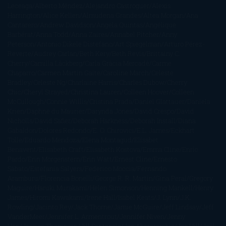
Leceaga
Alberto Méndez
Alejandro Castroguer
Alexis
Harrington
Alice Kellen
Almudena Grandes
Altea Morgan
Ana
Cantarero
Andrew Davidson
Ángela Quintas
Angélique
Barbérat
Anna Todd
Anna Zaires
Annabel Pitcher
Anny
Peterson
Antonio Dikele Distefano
Art Spiegelman
Arturo Pérez-
Reverte
Audrey Carlan
Beth Kery
Beth Revis
Brittainy C.
Cherry
Camilla Läckberg
Carla Gràcia Mercadé
Carme
Chaparro
Carmen Martín Gaite
Caroline March
Celeste
Bradley
Celeste Ng
Charlaine Harris
Charles Dubow
Cherry
Chic
Cheryl Strayed
Christina Lauren
Colleen Hoover
Colleen
McCullough
Connie Willis
Cristina Prada
Daniel Glattauer
Daniela
Krien
Daphne du Maurier
Darynda Jones
David Crespo
David
Nicholls
David Safier
Deborah Harkness
Deborah Install
Diana
Gabaldon
Dolores Redondo
E. O. Chirovici
E.L. James
Eckhart
Tolle
Eduardo Mendoza
Elena Montagud
Elísabet
Benavent
Elisabeth Craft
Elisabeth Kostova
Emma Cline
Enric
Pardo
Erin Morgenstern
Erin Watt
Ernest Cline
Ernesto
Sábato
Estefanía Salyers
Federico Moccia
Fernando
Aramburu
Florencia Bonelli
George R. R. Martin
Gina Peral
Gregory
Maguire
Haruki Murakami
Helen Simonson
Henning Mankell
Henry
James
Hiromi Kawakami
Irene Hall
Isabel Keats
J. Lynn
J.K.
Rowling
Jacinto Rey
Jack Thorne
Jamie McGuire
Jeff Lindsay
Jeff
VanderMeer
Jennifer L. Armentrout
Jennifer Niven
Jenny