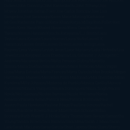
Han
Jessica Thompson
Jill Santopolo
Joe Abercrombie
Joe Hill
Joël
Dicker
John Connolly
John Katzenbach
John Tiffany
Jojo
Moyes
Jonathan Safran Foer
Jose Carlos Somoza
Jose Luis
Sampedro
José Saramago
Karen Marie Moning
Katharine
McGee
Katherine Pancol
Katie Khan
Katjia Millay
Ken Follet
Ken
Follett
Kent Haruf
Khaled Hosseini
Kiera Cass
Koushun
Takami
Kristin Hannah
Kyoichi Katayama
L.J. Smith
Laini
Taylor
Laura Kinsale
Laura Norton
Laura Nuño
Laurell K.
Hamilton
Lauren Groff
Lauren Oliver
Lauren Willig
Leisa
Rayven
Lena Valenti
Leylah Attar
Liane Moriarty
Lidia Herbada
Lisa
Jewell
Lisa Kleypas
Lucía Etxebarria
Luz Gabás
M. J. Arlidge
M.C.
Andrews
Macarena Berlín
Malin Persson Giolito
Marcello
Simoni
María Dueñas
Marian Keyes
Marie Rutkoski
Mario Vagas
Llosa
Marta Estrada
Marta Francés
Marta Quintín
Max Brooks
Megan
Hart
Megan Maxwell
Mercedes Pinto Maldonado
Mia Sheridan
Milan
Kundera
Milly Johnson
Moderna de Pueblo
Mónica Carillo
Mónica
Gutiérrez
Mónica Vázquez
Naiara Domínguez
Nalini Singh
Naomi
Novik
Neil Gaiman
Nicolas Barreau
Nicole Williams
Noelia
Amarillo
Pamela Aidan
Patrick Ness
Patrick Rothfuss
Paul
Auster
Paula Hawkins
Pauline Réage
Paullina Simons
Rachel
Gibson
Rainbow Rowell
Raine Miller
Robin Schone
Robin
Scoresby
Ruth Ware
S. J. Hooks
Sally Thorne
Sam Savage
Samantha
Young
Sandra Brown
Sara Ballarín
Sara Mesa
Sarah J. Maas
Sarah
Lark
Sarah MacLean
Saray García
Shari Lapena
Shea Olsen
Sherry