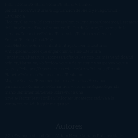
1-Star
2-Stars
3-Stars
4-Stars
5-Stars
Artículos
periodísticos
Aventuras
Blog
Canción de Hielo y Fuego
Chick-
Lit
Ciencia
Ficción
Clásicos
Colaboraciones
Comic
Concursos
Crecemos
Descarga
del libro
Drama
Duda Gramatical
El Ojo de Sauron
El poema de la
semana
Encuestas
Erótica
Especiales
Fantasía y Ciencia
Ficción
Feeling Good
Hay
vida
Histórica
Humor
Infantil
Intriga
Juvenil
Lecturas
Anticipadas
Libros que enganchan
Listas
Literatura
Fantástica
Literatura Japonesa
LofbuksDesigns
Los más vendidos
Mi
opinión
Narrativa
No ficción
Novela de misterio y suspense
Novela
Negra y Policiaca
Ocasiones especiales
Otros
Películas
Premio
Planeta
Próximas Publicaciones
Realismo
Mágico
Realista
Recomendaciones
Reseñas
Romance
paranormal
Romántica
Romántica Victoriana
Sagas
Segunda
mano
Sentimental
Series
Sobrevivir a una
novela
Terror
Test
Thriller
Trilogías
Uncategorized
Ya a la
venta
Young Adults
¡No me gusta!
Autores
@ZoeSwinger
Abigail Gibbs
Adam Nevill
Adriana Rubens
Alaitz