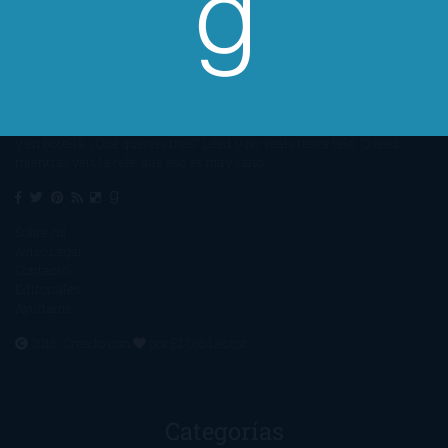
Un lector en la sombra. Escribo por escribir. Recomiendo libros. Blanco
y en botella. ¿Qué queréis más? Leed y no veáis tanta tele. O leed
mientras veis la tele, que eso es muy sano.
Sobre mí
Aviso Legal
Contacto
Editoriales
Ayúdame
2016. Creado con
por
El Ojo Lector
.
Categorías