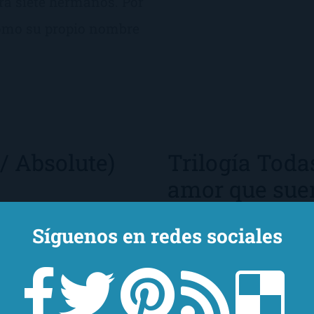
ra siete hermanos. Por
como su propio nombre
/ Absolute)
Trilogía Toda
amor que suen
de
Cristina P
Síguenos en redes sociales