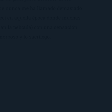
 que nunca me ha llamado demasiado
recí en aquella época donde muchas
eían la película) con una sensación
morboso y lo sacrílego,