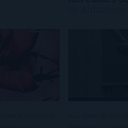
de
Almudena 
aires por curiosidad.
«Las edades de Lulú» 
o siempre me ha
pronóstico y a diferenc