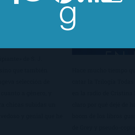
piante» de S. J.
, sino que también
Hace mucho tiempo que 
ngeva selección de
catar la Trilogía Toda
 cuanto a género, y
en la radio de Cristin
ara chicas subidas un
claro por qué dejé de h
ovedoso y genial que he
boom de los libros gua
de Grey y pseudo-copia