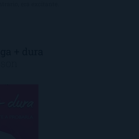
trario, era excitante.
oga + dura
rson