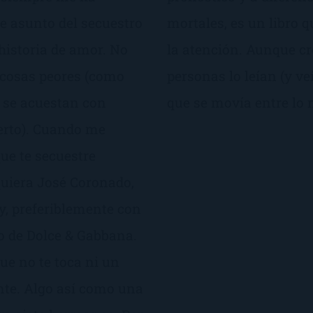
e asunto del secuestro
mortales, es un libro
istoria de amor. No
la atención. Aunque c
 cosas peores (como
personas lo leían (y v
 se acuestan con
que se movía entre lo 
erto). Cuando me
que te secuestre
quiera José Coronado,
y, preferiblemente con
io de Dolce & Gabbana.
ue no te toca ni un
nte. Algo así como una