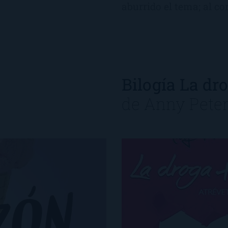
aburrido el tema; al con
Bilogía La dr
de
Anny Pete