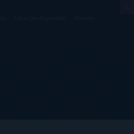
sts
Libros Que Enganchan
Contacto