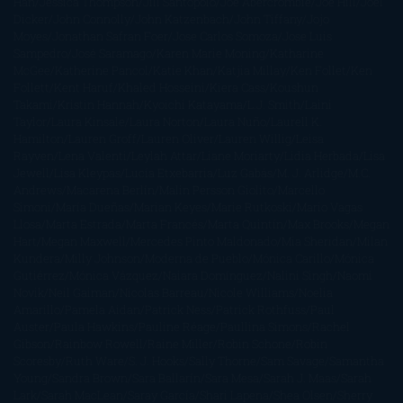
Han
Jessica Thompson
Jill Santopolo
Joe Abercrombie
Joe Hill
Joël
Dicker
John Connolly
John Katzenbach
John Tiffany
Jojo
Moyes
Jonathan Safran Foer
Jose Carlos Somoza
Jose Luis
Sampedro
José Saramago
Karen Marie Moning
Katharine
McGee
Katherine Pancol
Katie Khan
Katjia Millay
Ken Follet
Ken
Follett
Kent Haruf
Khaled Hosseini
Kiera Cass
Koushun
Takami
Kristin Hannah
Kyoichi Katayama
L.J. Smith
Laini
Taylor
Laura Kinsale
Laura Norton
Laura Nuño
Laurell K.
Hamilton
Lauren Groff
Lauren Oliver
Lauren Willig
Leisa
Rayven
Lena Valenti
Leylah Attar
Liane Moriarty
Lidia Herbada
Lisa
Jewell
Lisa Kleypas
Lucía Etxebarria
Luz Gabás
M. J. Arlidge
M.C.
Andrews
Macarena Berlín
Malin Persson Giolito
Marcello
Simoni
María Dueñas
Marian Keyes
Marie Rutkoski
Mario Vagas
Llosa
Marta Estrada
Marta Francés
Marta Quintín
Max Brooks
Megan
Hart
Megan Maxwell
Mercedes Pinto Maldonado
Mia Sheridan
Milan
Kundera
Milly Johnson
Moderna de Pueblo
Mónica Carillo
Mónica
Gutiérrez
Mónica Vázquez
Naiara Domínguez
Nalini Singh
Naomi
Novik
Neil Gaiman
Nicolas Barreau
Nicole Williams
Noelia
Amarillo
Pamela Aidan
Patrick Ness
Patrick Rothfuss
Paul
Auster
Paula Hawkins
Pauline Réage
Paullina Simons
Rachel
Gibson
Rainbow Rowell
Raine Miller
Robin Schone
Robin
Scoresby
Ruth Ware
S. J. Hooks
Sally Thorne
Sam Savage
Samantha
Young
Sandra Brown
Sara Ballarín
Sara Mesa
Sarah J. Maas
Sarah
Lark
Sarah MacLean
Saray García
Shari Lapena
Shea Olsen
Sherry