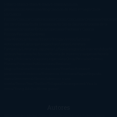
1-Star
2-Stars
3-Stars
4-Stars
5-Stars
Artículos
periodísticos
Aventuras
Blog
Canción de Hielo y Fuego
Chick-
Lit
Ciencia
Ficción
Clásicos
Colaboraciones
Comic
Concursos
Crecemos
Descarga
del libro
Drama
Duda Gramatical
El Ojo de Sauron
El poema de la
semana
Encuestas
Erótica
Especiales
Fantasía y Ciencia
Ficción
Feeling Good
Hay
vida
Histórica
Humor
Infantil
Intriga
Juvenil
Lecturas
Anticipadas
Libros que enganchan
Listas
Literatura
Fantástica
Literatura Japonesa
LofbuksDesigns
Los más vendidos
Mi
opinión
Narrativa
No ficción
Novela de misterio y suspense
Novela
Negra y Policiaca
Ocasiones especiales
Otros
Películas
Premio
Planeta
Próximas Publicaciones
Realismo
Mágico
Realista
Recomendaciones
Reseñas
Romance
paranormal
Romántica
Romántica Victoriana
Sagas
Segunda
mano
Sentimental
Series
Sobrevivir a una
novela
Terror
Test
Thriller
Trilogías
Uncategorized
Ya a la
venta
Young Adults
¡No me gusta!
Autores
@ZoeSwinger
Abigail Gibbs
Adam Nevill
Adriana Rubens
Alaitz