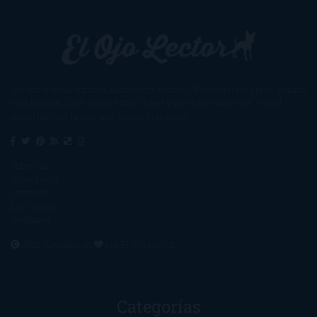
Un lector en la sombra. Escribo por escribir. Recomiendo libros. Blanco
y en botella. ¿Qué queréis más? Leed y no veáis tanta tele. O leed
mientras veis la tele, que eso es muy sano.
Sobre mí
Aviso Legal
Contacto
Editoriales
Ayúdame
2016. Creado con
por
El Ojo Lector
.
Categorías