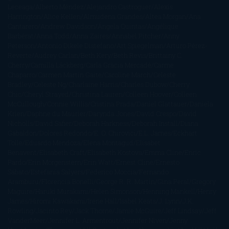
Leceaga
Alberto Méndez
Alejandro Castroguer
Alexis
Harrington
Alice Kellen
Almudena Grandes
Altea Morgan
Ana
Cantarero
Andrew Davidson
Ángela Quintas
Angélique
Barbérat
Anna Todd
Anna Zaires
Annabel Pitcher
Anny
Peterson
Antonio Dikele Distefano
Art Spiegelman
Arturo Pérez-
Reverte
Audrey Carlan
Beth Kery
Beth Revis
Brittainy C.
Cherry
Camilla Läckberg
Carla Gràcia Mercadé
Carme
Chaparro
Carmen Martín Gaite
Caroline March
Celeste
Bradley
Celeste Ng
Charlaine Harris
Charles Dubow
Cherry
Chic
Cheryl Strayed
Christina Lauren
Colleen Hoover
Colleen
McCullough
Connie Willis
Cristina Prada
Daniel Glattauer
Daniela
Krien
Daphne du Maurier
Darynda Jones
David Crespo
David
Nicholls
David Safier
Deborah Harkness
Deborah Install
Diana
Gabaldon
Dolores Redondo
E. O. Chirovici
E.L. James
Eckhart
Tolle
Eduardo Mendoza
Elena Montagud
Elísabet
Benavent
Elisabeth Craft
Elisabeth Kostova
Emma Cline
Enric
Pardo
Erin Morgenstern
Erin Watt
Ernest Cline
Ernesto
Sábato
Estefanía Salyers
Federico Moccia
Fernando
Aramburu
Florencia Bonelli
George R. R. Martin
Gina Peral
Gregory
Maguire
Haruki Murakami
Helen Simonson
Henning Mankell
Henry
James
Hiromi Kawakami
Irene Hall
Isabel Keats
J. Lynn
J.K.
Rowling
Jacinto Rey
Jack Thorne
Jamie McGuire
Jeff Lindsay
Jeff
VanderMeer
Jennifer L. Armentrout
Jennifer Niven
Jenny