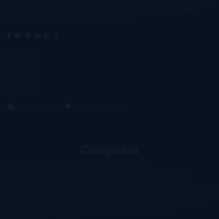
y en botella. ¿Qué queréis más? Leed y no veáis tanta tele. O leed
mientras veis la tele, que eso es muy sano.
Sobre mí
Aviso Legal
Contacto
Editoriales
Ayúdame
2016. Creado con
por
El Ojo Lector
.
Categorías
1-Star
2-Stars
3-Stars
4-Stars
5-Stars
Artículos
periodísticos
Aventuras
Blog
Canción de Hielo y Fuego
Chick-
Lit
Ciencia
Ficción
Clásicos
Colaboraciones
Comic
Concursos
Crecemos
Descarga
del libro
Drama
Duda Gramatical
El Ojo de Sauron
El poema de la
semana
Encuestas
Erótica
Especiales
Fantasía y Ciencia