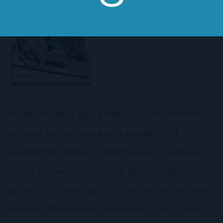
He de confesar que, cuando «A tres metros
sobre el cielo» llegó a mis manos, a el
celebérrimo Federico Moccia no lo conocía
nadie. De hecho, me costó muchísimo trabajo
dar con el citado libro. Por entonces, estaba
intentando hacerse célebre en España con