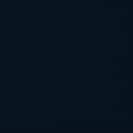
Taylor
Laura Kinsale
Laura Norton
Laura Nuño
Laurell K.
Hamilton
Lauren Groff
Lauren Oliver
Lauren Willig
Leisa
Rayven
Lena Valenti
Leylah Attar
Liane Moriarty
Lidia Herbada
Lisa
Jewell
Lisa Kleypas
Lucía Etxebarria
Luz Gabás
M. J. Arlidge
M.C.
Andrews
Macarena Berlín
Malin Persson Giolito
Marcello
Simoni
María Dueñas
Marian Keyes
Marie Rutkoski
Mario Vagas
Llosa
Marta Estrada
Marta Francés
Marta Quintín
Max Brooks
Megan
Hart
Megan Maxwell
Mercedes Pinto Maldonado
Mia Sheridan
Milan
Kundera
Milly Johnson
Moderna de Pueblo
Mónica Carillo
Mónica
Gutiérrez
Mónica Vázquez
Naiara Domínguez
Nalini Singh
Naomi
Novik
Neil Gaiman
Nicolas Barreau
Nicole Williams
Noelia
Amarillo
Pamela Aidan
Patrick Ness
Patrick Rothfuss
Paul
Auster
Paula Hawkins
Pauline Réage
Paullina Simons
Rachel
Gibson
Rainbow Rowell
Raine Miller
Robin Schone
Robin
Scoresby
Ruth Ware
S. J. Hooks
Sally Thorne
Sam Savage
Samantha
Young
Sandra Brown
Sara Ballarín
Sara Mesa
Sarah J. Maas
Sarah
Lark
Sarah MacLean
Saray García
Shari Lapena
Shea Olsen
Sherry
Thomas
Sophie Hannah
Sophie Kinsella
Stephen Chbosky
Stieg
Larsson
Susan Elizabeth Phillips
Susanna Kearsley
Suzanne
Collins
Sylvain Reynard
Sylvia Day
Tabitha Suzuma
Terry
Pratchett
Tracey Garvis Graves
Valerio Massimo Manfredi
Veronica
Rossi
Xuso Jones
Zahara