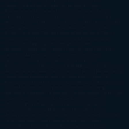
Chaparro
Carmen Martín Gaite
Caroline March
Celeste
Bradley
Celeste Ng
Charlaine Harris
Charles Dubow
Cherry
Chic
Cheryl Strayed
Christina Lauren
Colleen Hoover
Colleen
McCullough
Connie Willis
Cristina Prada
Daniel Glattauer
Daniela
Krien
Daphne du Maurier
Darynda Jones
David Crespo
David
Nicholls
David Safier
Deborah Harkness
Deborah Install
Diana
Gabaldon
Dolores Redondo
E. O. Chirovici
E.L. James
Eckhart
Tolle
Eduardo Mendoza
Elena Montagud
Elísabet
Benavent
Elisabeth Craft
Elisabeth Kostova
Emma Cline
Enric
Pardo
Erin Morgenstern
Erin Watt
Ernest Cline
Ernesto
Sábato
Estefanía Salyers
Federico Moccia
Fernando
Aramburu
Florencia Bonelli
George R. R. Martin
Gina Peral
Gregory
Maguire
Haruki Murakami
Helen Simonson
Henning Mankell
Henry
James
Hiromi Kawakami
Irene Hall
Isabel Keats
J. Lynn
J.K.
Rowling
Jacinto Rey
Jack Thorne
Jamie McGuire
Jeff Lindsay
Jeff
VanderMeer
Jennifer L. Armentrout
Jennifer Niven
Jenny
Han
Jessica Thompson
Jill Santopolo
Joe Abercrombie
Joe Hill
Joël
Dicker
John Connolly
John Katzenbach
John Tiffany
Jojo
Moyes
Jonathan Safran Foer
Jose Carlos Somoza
Jose Luis
Sampedro
José Saramago
Karen Marie Moning
Katharine
McGee
Katherine Pancol
Katie Khan
Katjia Millay
Ken Follet
Ken
Follett
Kent Haruf
Khaled Hosseini
Kiera Cass
Koushun
Takami
Kristin Hannah
Kyoichi Katayama
L.J. Smith
Laini