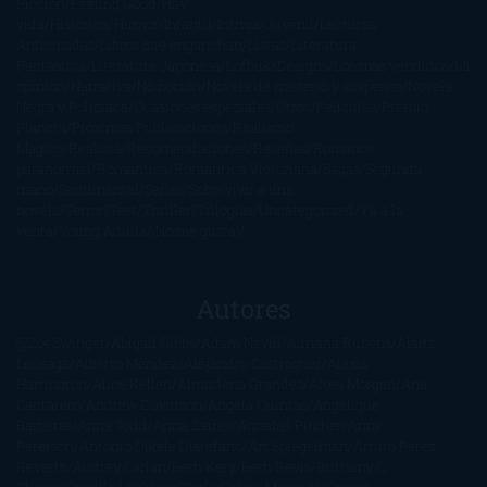
Ficción
Feeling Good
Hay
vida
Histórica
Humor
Infantil
Intriga
Juvenil
Lecturas
Anticipadas
Libros que enganchan
Listas
Literatura
Fantástica
Literatura Japonesa
LofbuksDesigns
Los más vendidos
Mi
opinión
Narrativa
No ficción
Novela de misterio y suspense
Novela
Negra y Policiaca
Ocasiones especiales
Otros
Películas
Premio
Planeta
Próximas Publicaciones
Realismo
Mágico
Realista
Recomendaciones
Reseñas
Romance
paranormal
Romántica
Romántica Victoriana
Sagas
Segunda
mano
Sentimental
Series
Sobrevivir a una
novela
Terror
Test
Thriller
Trilogías
Uncategorized
Ya a la
venta
Young Adults
¡No me gusta!
Autores
@ZoeSwinger
Abigail Gibbs
Adam Nevill
Adriana Rubens
Alaitz
Leceaga
Alberto Méndez
Alejandro Castroguer
Alexis
Harrington
Alice Kellen
Almudena Grandes
Altea Morgan
Ana
Cantarero
Andrew Davidson
Ángela Quintas
Angélique
Barbérat
Anna Todd
Anna Zaires
Annabel Pitcher
Anny
Peterson
Antonio Dikele Distefano
Art Spiegelman
Arturo Pérez-
Reverte
Audrey Carlan
Beth Kery
Beth Revis
Brittainy C.
Cherry
Camilla Läckberg
Carla Gràcia Mercadé
Carme