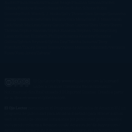
Auster
Paula Hawkins
Pauline Réage
Paullina Simons
Rachel
Gibson
Rainbow Rowell
Raine Miller
Robin Schone
Robin
Scoresby
Ruth Ware
S. J. Hooks
Sally Thorne
Sam Savage
Samantha
Young
Sandra Brown
Sara Ballarín
Sara Mesa
Sarah J. Maas
Sarah
Lark
Sarah MacLean
Saray García
Shari Lapena
Shea Olsen
Sherry
Thomas
Sophie Hannah
Sophie Kinsella
Stephen Chbosky
Stieg
Larsson
Susan Elizabeth Phillips
Susanna Kearsley
Suzanne
Collins
Sylvain Reynard
Sylvia Day
Tabitha Suzuma
Terry
Pratchett
Tracey Garvis Graves
Valerio Massimo Manfredi
Veronica
Rossi
Xuso Jones
Zahara
El Ojo Lector
by
www.elojolector.com
is licensed
under a
Creative Commons Reconocimiento-
NoComercial-SinObraDerivada 3.0 Unported License
. Creado a partir
de la obra en
www.elojolector.com
.
El Ojo Lector
participa en el Programa de Afiliados de Amazon EU, un
programa de publicidad para afiliados diseñado para ofrecer a sitios
web un modo de obtener comisiones por publicidad, publicitando e
incluyendo enlaces a Amazon.co.uk/ Amazon.de/ de.buyvip.com /
Amazon.fr/ Amazon.it/ it.buyvip.com/ Amazon.es/ es.buyvip.com.