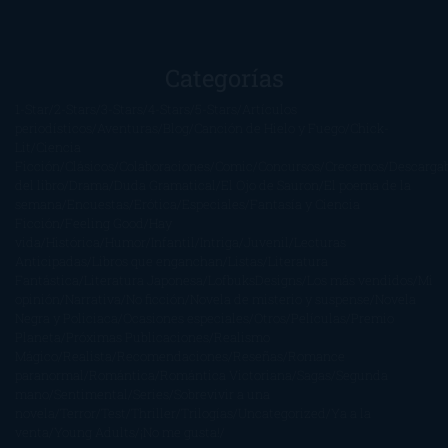
Categorías
1-Star
2-Stars
3-Stars
4-Stars
5-Stars
Artículos
periodísticos
Aventuras
Blog
Canción de Hielo y Fuego
Chick-
Lit
Ciencia
Ficción
Clásicos
Colaboraciones
Comic
Concursos
Crecemos
Descarga
del libro
Drama
Duda Gramatical
El Ojo de Sauron
El poema de la
semana
Encuestas
Erótica
Especiales
Fantasía y Ciencia
Ficción
Feeling Good
Hay
vida
Histórica
Humor
Infantil
Intriga
Juvenil
Lecturas
Anticipadas
Libros que enganchan
Listas
Literatura
Fantástica
Literatura Japonesa
LofbuksDesigns
Los más vendidos
Mi
opinión
Narrativa
No ficción
Novela de misterio y suspense
Novela
Negra y Policiaca
Ocasiones especiales
Otros
Películas
Premio
Planeta
Próximas Publicaciones
Realismo
Mágico
Realista
Recomendaciones
Reseñas
Romance
paranormal
Romántica
Romántica Victoriana
Sagas
Segunda
mano
Sentimental
Series
Sobrevivir a una
novela
Terror
Test
Thriller
Trilogías
Uncategorized
Ya a la
venta
Young Adults
¡No me gusta!