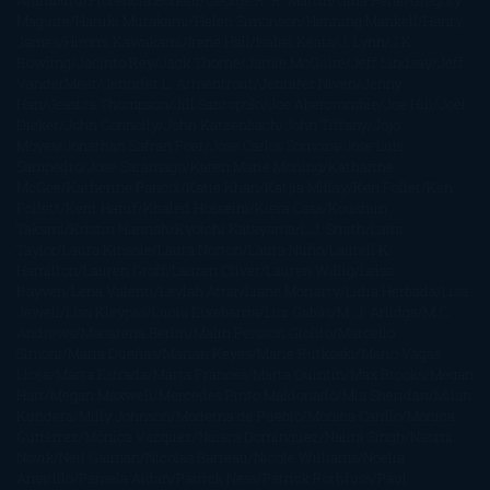
Maguire
Haruki Murakami
Helen Simonson
Henning Mankell
Henry
James
Hiromi Kawakami
Irene Hall
Isabel Keats
J. Lynn
J.K.
Rowling
Jacinto Rey
Jack Thorne
Jamie McGuire
Jeff Lindsay
Jeff
VanderMeer
Jennifer L. Armentrout
Jennifer Niven
Jenny
Han
Jessica Thompson
Jill Santopolo
Joe Abercrombie
Joe Hill
Joël
Dicker
John Connolly
John Katzenbach
John Tiffany
Jojo
Moyes
Jonathan Safran Foer
Jose Carlos Somoza
Jose Luis
Sampedro
José Saramago
Karen Marie Moning
Katharine
McGee
Katherine Pancol
Katie Khan
Katjia Millay
Ken Follet
Ken
Follett
Kent Haruf
Khaled Hosseini
Kiera Cass
Koushun
Takami
Kristin Hannah
Kyoichi Katayama
L.J. Smith
Laini
Taylor
Laura Kinsale
Laura Norton
Laura Nuño
Laurell K.
Hamilton
Lauren Groff
Lauren Oliver
Lauren Willig
Leisa
Rayven
Lena Valenti
Leylah Attar
Liane Moriarty
Lidia Herbada
Lisa
Jewell
Lisa Kleypas
Lucía Etxebarria
Luz Gabás
M. J. Arlidge
M.C.
Andrews
Macarena Berlín
Malin Persson Giolito
Marcello
Simoni
María Dueñas
Marian Keyes
Marie Rutkoski
Mario Vagas
Llosa
Marta Estrada
Marta Francés
Marta Quintín
Max Brooks
Megan
Hart
Megan Maxwell
Mercedes Pinto Maldonado
Mia Sheridan
Milan
Kundera
Milly Johnson
Moderna de Pueblo
Mónica Carillo
Mónica
Gutiérrez
Mónica Vázquez
Naiara Domínguez
Nalini Singh
Naomi
Novik
Neil Gaiman
Nicolas Barreau
Nicole Williams
Noelia
Amarillo
Pamela Aidan
Patrick Ness
Patrick Rothfuss
Paul