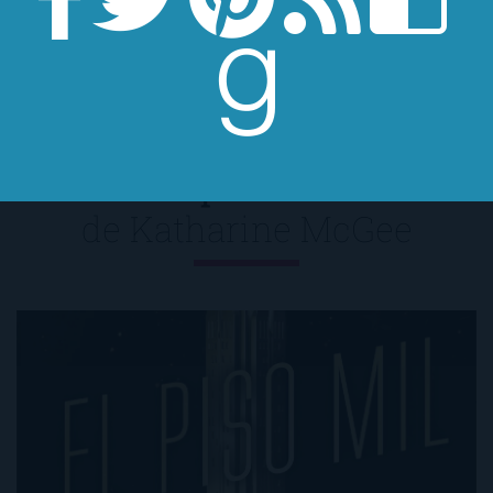
con otras de sus novelas:
El piso mil
de
Katharine McGee