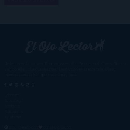
Un lector en la sombra. Escribo por escribir. Recomiendo libros. Blanco
y en botella. ¿Qué queréis más? Leed y no veáis tanta tele. O leed
mientras veis la tele, que eso es muy sano.
Sobre mí
Aviso Legal
Contacto
Editoriales
Ayúdame
2016. Creado con
por
El Ojo Lector
.