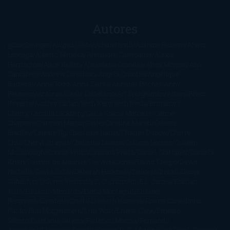
Autores
@ZoeSwinger
Abigail Gibbs
Adam Nevill
Adriana Rubens
Alaitz
Leceaga
Alberto Méndez
Alejandro Castroguer
Alexis
Harrington
Alice Kellen
Almudena Grandes
Altea Morgan
Ana
Cantarero
Andrew Davidson
Ángela Quintas
Angélique
Barbérat
Anna Todd
Anna Zaires
Annabel Pitcher
Anny
Peterson
Antonio Dikele Distefano
Art Spiegelman
Arturo Pérez-
Reverte
Audrey Carlan
Beth Kery
Beth Revis
Brittainy C.
Cherry
Camilla Läckberg
Carla Gràcia Mercadé
Carme
Chaparro
Carmen Martín Gaite
Caroline March
Celeste
Bradley
Celeste Ng
Charlaine Harris
Charles Dubow
Cherry
Chic
Cheryl Strayed
Christina Lauren
Colleen Hoover
Colleen
McCullough
Connie Willis
Cristina Prada
Daniel Glattauer
Daniela
Krien
Daphne du Maurier
Darynda Jones
David Crespo
David
Nicholls
David Safier
Deborah Harkness
Deborah Install
Diana
Gabaldon
Dolores Redondo
E. O. Chirovici
E.L. James
Eckhart
Tolle
Eduardo Mendoza
Elena Montagud
Elísabet
Benavent
Elisabeth Craft
Elisabeth Kostova
Emma Cline
Enric
Pardo
Erin Morgenstern
Erin Watt
Ernest Cline
Ernesto
Sábato
Estefanía Salyers
Federico Moccia
Fernando
Aramburu
Florencia Bonelli
George R. R. Martin
Gina Peral
Gregory