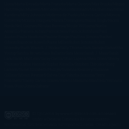
Llosa
Marta Estrada
Marta Francés
Marta Quintín
Max Brooks
Megan
Hart
Megan Maxwell
Mercedes Pinto Maldonado
Mia Sheridan
Milan
Kundera
Milly Johnson
Moderna de Pueblo
Mónica Carillo
Mónica
Gutiérrez
Mónica Vázquez
Naiara Domínguez
Nalini Singh
Naomi
Novik
Neil Gaiman
Nicolas Barreau
Nicole Williams
Noelia
Amarillo
Pamela Aidan
Patrick Ness
Patrick Rothfuss
Paul
Auster
Paula Hawkins
Pauline Réage
Paullina Simons
Rachel
Gibson
Rainbow Rowell
Raine Miller
Robin Schone
Robin
Scoresby
Ruth Ware
S. J. Hooks
Sally Thorne
Sam Savage
Samantha
Young
Sandra Brown
Sara Ballarín
Sara Mesa
Sarah J. Maas
Sarah
Lark
Sarah MacLean
Saray García
Shari Lapena
Shea Olsen
Sherry
Thomas
Sophie Hannah
Sophie Kinsella
Stephen Chbosky
Stieg
Larsson
Susan Elizabeth Phillips
Susanna Kearsley
Suzanne
Collins
Sylvain Reynard
Sylvia Day
Tabitha Suzuma
Terry
Pratchett
Tracey Garvis Graves
Valerio Massimo Manfredi
Veronica
Rossi
Xuso Jones
Zahara
El Ojo Lector
by
www.elojolector.com
is licensed
under a
Creative Commons Reconocimiento-
NoComercial-SinObraDerivada 3.0 Unported License
. Creado a partir