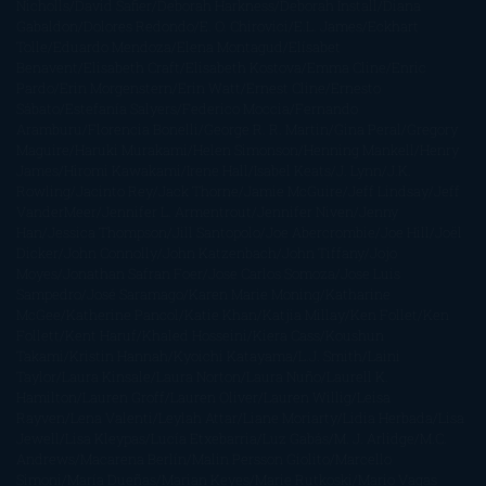
Nicholls
David Safier
Deborah Harkness
Deborah Install
Diana
Gabaldon
Dolores Redondo
E. O. Chirovici
E.L. James
Eckhart
Tolle
Eduardo Mendoza
Elena Montagud
Elísabet
Benavent
Elisabeth Craft
Elisabeth Kostova
Emma Cline
Enric
Pardo
Erin Morgenstern
Erin Watt
Ernest Cline
Ernesto
Sábato
Estefanía Salyers
Federico Moccia
Fernando
Aramburu
Florencia Bonelli
George R. R. Martin
Gina Peral
Gregory
Maguire
Haruki Murakami
Helen Simonson
Henning Mankell
Henry
James
Hiromi Kawakami
Irene Hall
Isabel Keats
J. Lynn
J.K.
Rowling
Jacinto Rey
Jack Thorne
Jamie McGuire
Jeff Lindsay
Jeff
VanderMeer
Jennifer L. Armentrout
Jennifer Niven
Jenny
Han
Jessica Thompson
Jill Santopolo
Joe Abercrombie
Joe Hill
Joël
Dicker
John Connolly
John Katzenbach
John Tiffany
Jojo
Moyes
Jonathan Safran Foer
Jose Carlos Somoza
Jose Luis
Sampedro
José Saramago
Karen Marie Moning
Katharine
McGee
Katherine Pancol
Katie Khan
Katjia Millay
Ken Follet
Ken
Follett
Kent Haruf
Khaled Hosseini
Kiera Cass
Koushun
Takami
Kristin Hannah
Kyoichi Katayama
L.J. Smith
Laini
Taylor
Laura Kinsale
Laura Norton
Laura Nuño
Laurell K.
Hamilton
Lauren Groff
Lauren Oliver
Lauren Willig
Leisa
Rayven
Lena Valenti
Leylah Attar
Liane Moriarty
Lidia Herbada
Lisa
Jewell
Lisa Kleypas
Lucía Etxebarria
Luz Gabás
M. J. Arlidge
M.C.
Andrews
Macarena Berlín
Malin Persson Giolito
Marcello
Simoni
María Dueñas
Marian Keyes
Marie Rutkoski
Mario Vagas