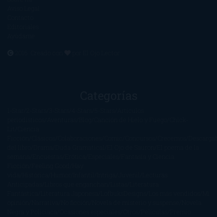
Aviso Legal
Contacto
Editoriales
Ayúdame
2016. Creado con
por
El Ojo Lector
.
Categorías
1-Star
2-Stars
3-Stars
4-Stars
5-Stars
Artículos
periodísticos
Aventuras
Blog
Canción de Hielo y Fuego
Chick-
Lit
Ciencia
Ficción
Clásicos
Colaboraciones
Comic
Concursos
Crecemos
Descarga
del libro
Drama
Duda Gramatical
El Ojo de Sauron
El poema de la
semana
Encuestas
Erótica
Especiales
Fantasía y Ciencia
Ficción
Feeling Good
Hay
vida
Histórica
Humor
Infantil
Intriga
Juvenil
Lecturas
Anticipadas
Libros que enganchan
Listas
Literatura
Fantástica
Literatura Japonesa
LofbuksDesigns
Los más vendidos
Mi
opinión
Narrativa
No ficción
Novela de misterio y suspense
Novela
Negra y Policiaca
Ocasiones especiales
Otros
Películas
Premio