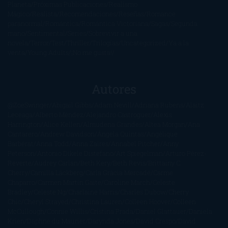
Planeta
Próximas Publicaciones
Realismo
Mágico
Realista
Recomendaciones
Reseñas
Romance
paranormal
Romántica
Romántica Victoriana
Sagas
Segunda
mano
Sentimental
Series
Sobrevivir a una
novela
Terror
Test
Thriller
Trilogías
Uncategorized
Ya a la
venta
Young Adults
¡No me gusta!
Autores
@ZoeSwinger
Abigail Gibbs
Adam Nevill
Adriana Rubens
Alaitz
Leceaga
Alberto Méndez
Alejandro Castroguer
Alexis
Harrington
Alice Kellen
Almudena Grandes
Altea Morgan
Ana
Cantarero
Andrew Davidson
Ángela Quintas
Angélique
Barbérat
Anna Todd
Anna Zaires
Annabel Pitcher
Anny
Peterson
Antonio Dikele Distefano
Art Spiegelman
Arturo Pérez-
Reverte
Audrey Carlan
Beth Kery
Beth Revis
Brittainy C.
Cherry
Camilla Läckberg
Carla Gràcia Mercadé
Carme
Chaparro
Carmen Martín Gaite
Caroline March
Celeste
Bradley
Celeste Ng
Charlaine Harris
Charles Dubow
Cherry
Chic
Cheryl Strayed
Christina Lauren
Colleen Hoover
Colleen
McCullough
Connie Willis
Cristina Prada
Daniel Glattauer
Daniela
Krien
Daphne du Maurier
Darynda Jones
David Crespo
David