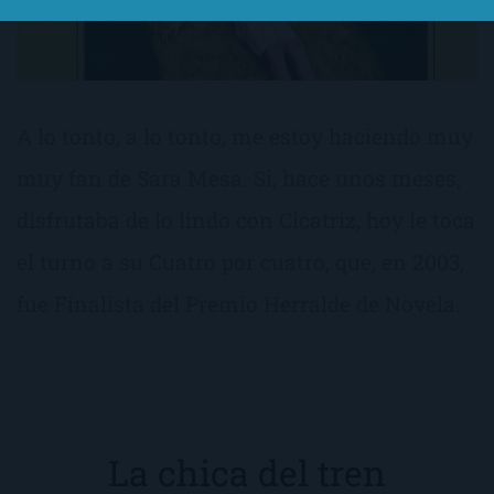
A lo tonto, a lo tonto, me estoy haciendo muy
muy fan de Sara Mesa. Si, hace unos meses,
disfrutaba de lo lindo con Cicatriz, hoy le toca
el turno a su Cuatro por cuatro, que, en 2003,
fue Finalista del Premio Herralde de Novela.
La chica del tren