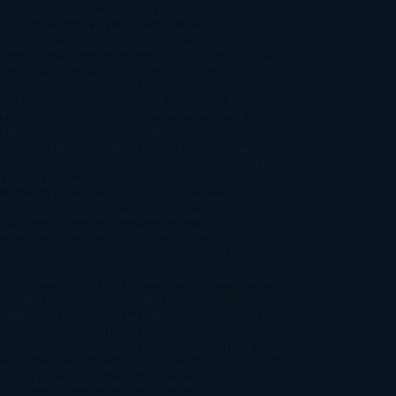
al
Gregory Maguire
Haruki Murakami
Helen
monson
Henning Mankell
Henry James
Hiromi
wakami
Irene Hall
Isabel Keats
J. Lynn
J.K.
wling
Jacinto Rey
Jack Thorne
Jamie McGuire
Jeff
ndsay
Jeff VanderMeer
Jennifer L.
mentrout
Jennifer Niven
Jenny Han
Jessica
ompson
Jill Santopolo
Joe Abercrombie
Joe Hill
Joël
cker
John Connolly
John Katzenbach
John
fany
Jojo Moyes
Jonathan Safran Foer
Jose Carlos
moza
Jose Luis Sampedro
José Saramago
Karen Marie
ning
Katharine McGee
Katherine Pancol
Katie
an
Katjia Millay
Ken Follet
Ken Follett
Kent
ruf
Khaled Hosseini
Kiera Cass
Koushun
kami
Kristin Hannah
Kyoichi Katayama
L.J.
ith
Laini Taylor
Laura Kinsale
Laura Norton
Laura
ño
Laurell K. Hamilton
Lauren Groff
Lauren
ver
Lauren Willig
Leisa Rayven
Lena Valenti
Leylah
ar
Liane Moriarty
Lidia Herbada
Lisa Jewell
Lisa
eypas
Lucía Etxebarria
Luz Gabás
M. J. Arlidge
M.C.
drews
Macarena Berlín
Malin Persson Giolito
Marcello
moni
María Dueñas
Marian Keyes
Marie Rutkoski
Mario
gas Llosa
Marta Estrada
Marta Francés
Marta
intín
Max Brooks
Megan Hart
Megan