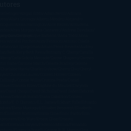
utores
oeSwinger
Abigail Gibbs
Adam Nevill
Adriana
bens
Alaitz Leceaga
Alberto Méndez
Alejandro
stroguer
Alexis Harrington
Alice Kellen
Almudena
andes
Altea Morgan
Ana Cantarero
Andrew Davidson
cargables
gela Quintas
Despúes
Angélique Barbérat
Anna Todd
Anna
res
Annabel Pitcher
Anny Peterson
Antonio Dikele
stefano
Art Spiegelman
Arturo Pérez-Reverte
Audrey
rlan
Beth Kery
Beth Revis
Brittainy C. Cherry
Camilla
ckberg
Carla Gràcia Mercadé
Carme Chaparro
Carmen
tín Gaite
Caroline March
Celeste Bradley
Celeste
Charlaine Harris
Charles Dubow
Cherry Chic
Cheryl
rayed
Christina Lauren
Colleen Hoover
Colleen
Cullough
Connie Willis
Cristina Prada
Daniel
ttauer
Daniela Krien
Daphne du Maurier
Darynda
nes
David Crespo
David Nicholls
David Safier
Deborah
rkness
Deborah Install
Diana Gabaldon
Dolores
dondo
E. O. Chirovici
E.L. James
Eckhart Tolle
Eduardo
ndoza
Elena Montagud
Elísabet Benavent
Elisabeth
ft
Elisabeth Kostova
Emma Cline
Enric Pardo
Erin
rgenstern
Erin Watt
Ernest Cline
Ernesto
bato
Estefanía Salyers
Federico Moccia
Fernando
amburu
Florencia Bonelli
George R. R. Martin
Gina