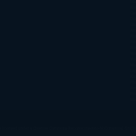
Ma
Ku
Car
Do
Ga
Am
Ro
Ré
Ro
Wa
Yo
Ma
La
Kin
Phi
Re
Pra
Ma
s licensed under a
Creative Commons Reconocimiento-NoComercial-SinObra