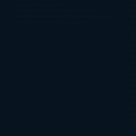
Victoriana
Sagas
Segunda
Per
mano
Sentimental
Series
Sobrevivir a una
Si
novela
Terror
Test
Thriller
Trilogías
Uncategorized
Ya
Ka
a la venta
Young Adults
¡No me gusta!
Ro
Li
Ar
Th
Di
Tif
So
Mo
Kh
Ha
Ta
Sm
Nu
Oli
Att
Kl
An
Si
Va
Qu