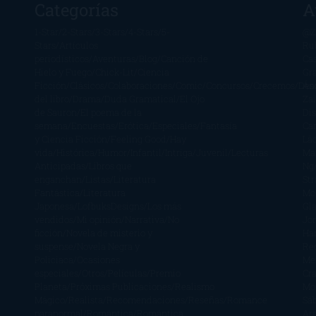
Categorías
A
1-Star
2-Stars
3-Stars
4-Stars
5-
@Z
Stars
Artículos
Ru
periodísticos
Aventuras
Blog
Canción de
Ca
Hielo y Fuego
Chick-Lit
Ciencia
Gr
Ficción
Clásicos
Colaboraciones
Comic
Concursos
Crecemos
Des
Án
del libro
Drama
Duda Gramatical
El Ojo
Zai
de Sauron
El poema de la
Di
semana
Encuestas
Erótica
Especiales
Fantasía
Ca
y Ciencia Ficción
Feeling Good
Hay
Lä
vida
Histórica
Humor
Infantil
Intriga
Juvenil
Lecturas
Mar
Anticipadas
Libros que
Ng
enganchan
Listas
Literatura
St
Fantástica
Literatura
Mc
Japonesa
LofbuksDesigns
Los más
Gla
vendidos
Mi opinión
Narrativa
No
Jo
ficción
Novela de misterio y
Ha
suspense
Novela Negra y
Re
Policiaca
Ocasiones
Me
especiales
Otros
Películas
Premio
Cra
Planeta
Próximas Publicaciones
Realismo
Mo
Mágico
Realista
Recomendaciones
Reseñas
Romance
Sá
paranormal
Romántica
Romántica
Ar