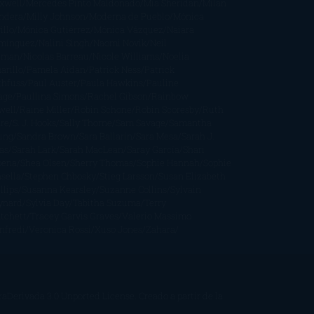
xwell
Mercedes Pinto Maldonado
Mia Sheridan
Milan
ndera
Milly Johnson
Moderna de Pueblo
Mónica
illo
Mónica Gutiérrez
Mónica Vázquez
Naiara
mínguez
Nalini Singh
Naomi Novik
Neil
iman
Nicolas Barreau
Nicole Williams
Noelia
arillo
Pamela Aidan
Patrick Ness
Patrick
thfuss
Paul Auster
Paula Hawkins
Pauline
age
Paullina Simons
Rachel Gibson
Rainbow
well
Raine Miller
Robin Schone
Robin Scoresby
Ruth
re
S. J. Hooks
Sally Thorne
Sam Savage
Samantha
ung
Sandra Brown
Sara Ballarín
Sara Mesa
Sarah J.
as
Sarah Lark
Sarah MacLean
Saray García
Shari
pena
Shea Olsen
Sherry Thomas
Sophie Hannah
Sophie
sella
Stephen Chbosky
Stieg Larsson
Susan Elizabeth
llips
Susanna Kearsley
Suzanne Collins
Sylvain
ynard
Sylvia Day
Tabitha Suzuma
Terry
tchett
Tracey Garvis Graves
Valerio Massimo
nfredi
Veronica Rossi
Xuso Jones
Zahara
Derivada 3.0 Unported License
. Creado a partir de la