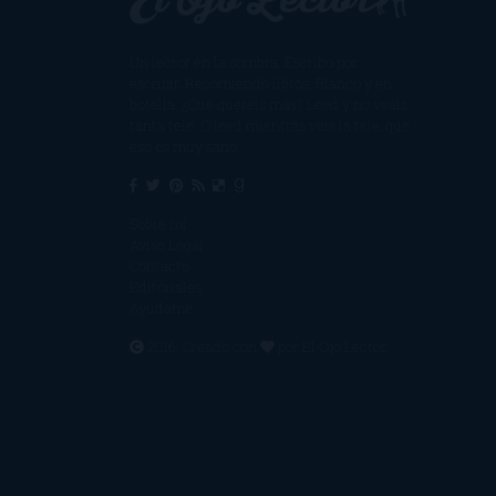
Un lector en la sombra. Escribo por
escribir. Recomiendo libros. Blanco y en
botella. ¿Qué queréis más? Leed y no veáis
tanta tele. O leed mientras veis la tele, que
eso es muy sano.
Sobre mí
Aviso Legal
Contacto
Editoriales
Ayúdame
2016. Creado con
por
El Ojo Lector
.