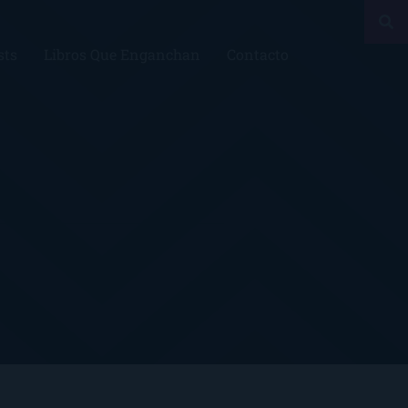
sts
Libros Que Enganchan
Contacto