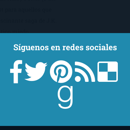
t para aquellos que
ascinante saga de J.K.
tico miedo.
Síguenos en redes sociales