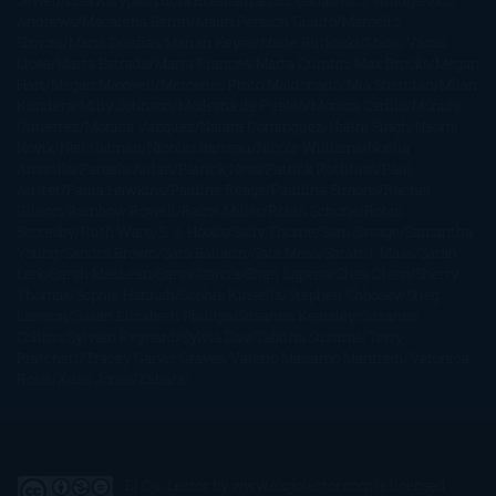
Jewell
Lisa Kleypas
Lucía Etxebarria
Luz Gabás
M. J. Arlidge
M.C.
Andrews
Macarena Berlín
Malin Persson Giolito
Marcello
Simoni
María Dueñas
Marian Keyes
Marie Rutkoski
Mario Vagas
Llosa
Marta Estrada
Marta Francés
Marta Quintín
Max Brooks
Megan
Hart
Megan Maxwell
Mercedes Pinto Maldonado
Mia Sheridan
Milan
Kundera
Milly Johnson
Moderna de Pueblo
Mónica Carillo
Mónica
Gutiérrez
Mónica Vázquez
Naiara Domínguez
Nalini Singh
Naomi
Novik
Neil Gaiman
Nicolas Barreau
Nicole Williams
Noelia
Amarillo
Pamela Aidan
Patrick Ness
Patrick Rothfuss
Paul
Auster
Paula Hawkins
Pauline Réage
Paullina Simons
Rachel
Gibson
Rainbow Rowell
Raine Miller
Robin Schone
Robin
Scoresby
Ruth Ware
S. J. Hooks
Sally Thorne
Sam Savage
Samantha
Young
Sandra Brown
Sara Ballarín
Sara Mesa
Sarah J. Maas
Sarah
Lark
Sarah MacLean
Saray García
Shari Lapena
Shea Olsen
Sherry
Thomas
Sophie Hannah
Sophie Kinsella
Stephen Chbosky
Stieg
Larsson
Susan Elizabeth Phillips
Susanna Kearsley
Suzanne
Collins
Sylvain Reynard
Sylvia Day
Tabitha Suzuma
Terry
Pratchett
Tracey Garvis Graves
Valerio Massimo Manfredi
Veronica
Rossi
Xuso Jones
Zahara
El Ojo Lector
by
www.elojolector.com
is licensed