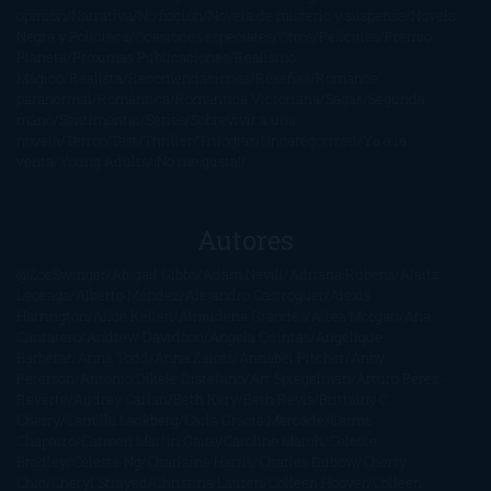
opinión
Narrativa
No ficción
Novela de misterio y suspense
Novela
Negra y Policiaca
Ocasiones especiales
Otros
Películas
Premio
Planeta
Próximas Publicaciones
Realismo
Mágico
Realista
Recomendaciones
Reseñas
Romance
paranormal
Romántica
Romántica Victoriana
Sagas
Segunda
mano
Sentimental
Series
Sobrevivir a una
novela
Terror
Test
Thriller
Trilogías
Uncategorized
Ya a la
venta
Young Adults
¡No me gusta!
Autores
@ZoeSwinger
Abigail Gibbs
Adam Nevill
Adriana Rubens
Alaitz
Leceaga
Alberto Méndez
Alejandro Castroguer
Alexis
Harrington
Alice Kellen
Almudena Grandes
Altea Morgan
Ana
Cantarero
Andrew Davidson
Ángela Quintas
Angélique
Barbérat
Anna Todd
Anna Zaires
Annabel Pitcher
Anny
Peterson
Antonio Dikele Distefano
Art Spiegelman
Arturo Pérez-
Reverte
Audrey Carlan
Beth Kery
Beth Revis
Brittainy C.
Cherry
Camilla Läckberg
Carla Gràcia Mercadé
Carme
Chaparro
Carmen Martín Gaite
Caroline March
Celeste
Bradley
Celeste Ng
Charlaine Harris
Charles Dubow
Cherry
Chic
Cheryl Strayed
Christina Lauren
Colleen Hoover
Colleen