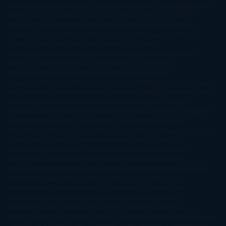
McCullough
Connie Willis
Cristina Prada
Daniel Glattauer
Daniela
Krien
Daphne du Maurier
Darynda Jones
David Crespo
David
Nicholls
David Safier
Deborah Harkness
Deborah Install
Diana
Gabaldon
Dolores Redondo
E. O. Chirovici
E.L. James
Eckhart
Tolle
Eduardo Mendoza
Elena Montagud
Elísabet
Benavent
Elisabeth Craft
Elisabeth Kostova
Emma Cline
Enric
Pardo
Erin Morgenstern
Erin Watt
Ernest Cline
Ernesto
Sábato
Estefanía Salyers
Federico Moccia
Fernando
Aramburu
Florencia Bonelli
George R. R. Martin
Gina Peral
Gregory
Maguire
Haruki Murakami
Helen Simonson
Henning Mankell
Henry
James
Hiromi Kawakami
Irene Hall
Isabel Keats
J. Lynn
J.K.
Rowling
Jacinto Rey
Jack Thorne
Jamie McGuire
Jeff Lindsay
Jeff
VanderMeer
Jennifer L. Armentrout
Jennifer Niven
Jenny
Han
Jessica Thompson
Jill Santopolo
Joe Abercrombie
Joe Hill
Joël
Dicker
John Connolly
John Katzenbach
John Tiffany
Jojo
Moyes
Jonathan Safran Foer
Jose Carlos Somoza
Jose Luis
Sampedro
José Saramago
Karen Marie Moning
Katharine
McGee
Katherine Pancol
Katie Khan
Katjia Millay
Ken Follet
Ken
Follett
Kent Haruf
Khaled Hosseini
Kiera Cass
Koushun
Takami
Kristin Hannah
Kyoichi Katayama
L.J. Smith
Laini
Taylor
Laura Kinsale
Laura Norton
Laura Nuño
Laurell K.
Hamilton
Lauren Groff
Lauren Oliver
Lauren Willig
Leisa
Rayven
Lena Valenti
Leylah Attar
Liane Moriarty
Lidia Herbada
Lisa