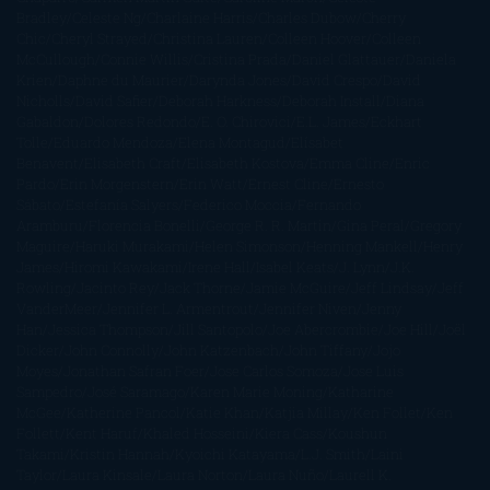
Bradley
Celeste Ng
Charlaine Harris
Charles Dubow
Cherry
Chic
Cheryl Strayed
Christina Lauren
Colleen Hoover
Colleen
McCullough
Connie Willis
Cristina Prada
Daniel Glattauer
Daniela
Krien
Daphne du Maurier
Darynda Jones
David Crespo
David
Nicholls
David Safier
Deborah Harkness
Deborah Install
Diana
Gabaldon
Dolores Redondo
E. O. Chirovici
E.L. James
Eckhart
Tolle
Eduardo Mendoza
Elena Montagud
Elísabet
Benavent
Elisabeth Craft
Elisabeth Kostova
Emma Cline
Enric
Pardo
Erin Morgenstern
Erin Watt
Ernest Cline
Ernesto
Sábato
Estefanía Salyers
Federico Moccia
Fernando
Aramburu
Florencia Bonelli
George R. R. Martin
Gina Peral
Gregory
Maguire
Haruki Murakami
Helen Simonson
Henning Mankell
Henry
James
Hiromi Kawakami
Irene Hall
Isabel Keats
J. Lynn
J.K.
Rowling
Jacinto Rey
Jack Thorne
Jamie McGuire
Jeff Lindsay
Jeff
VanderMeer
Jennifer L. Armentrout
Jennifer Niven
Jenny
Han
Jessica Thompson
Jill Santopolo
Joe Abercrombie
Joe Hill
Joël
Dicker
John Connolly
John Katzenbach
John Tiffany
Jojo
Moyes
Jonathan Safran Foer
Jose Carlos Somoza
Jose Luis
Sampedro
José Saramago
Karen Marie Moning
Katharine
McGee
Katherine Pancol
Katie Khan
Katjia Millay
Ken Follet
Ken
Follett
Kent Haruf
Khaled Hosseini
Kiera Cass
Koushun
Takami
Kristin Hannah
Kyoichi Katayama
L.J. Smith
Laini
Taylor
Laura Kinsale
Laura Norton
Laura Nuño
Laurell K.