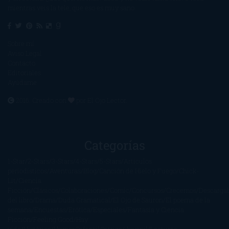
mientras veis la tele, que eso es muy sano.
Sobre mí
Aviso Legal
Contacto
Editoriales
Ayúdame
2016. Creado con
por
El Ojo Lector
.
Categorías
1-Star
2-Stars
3-Stars
4-Stars
5-Stars
Artículos
periodísticos
Aventuras
Blog
Canción de Hielo y Fuego
Chick-
Lit
Ciencia
Ficción
Clásicos
Colaboraciones
Comic
Concursos
Crecemos
Descarga
del libro
Drama
Duda Gramatical
El Ojo de Sauron
El poema de la
semana
Encuestas
Erótica
Especiales
Fantasía y Ciencia
Ficción
Feeling Good
Hay
vida
Histórica
Humor
Infantil
Intriga
Juvenil
Lecturas