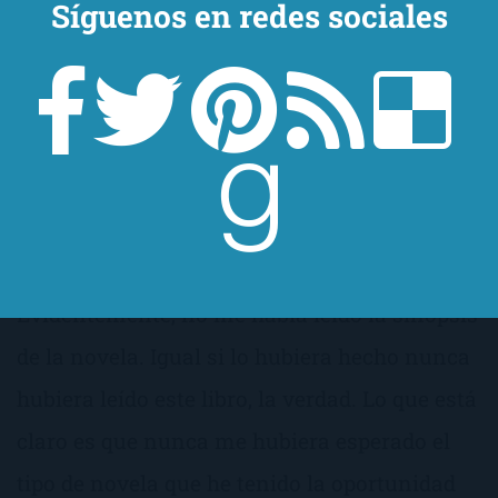
Síguenos en redes sociales
Para que os hagáis una idea, yo pensaba que
Jojo Moyes era una especie de Marian Keyes
en potencia, por lo que esperaba la típica
novela chick-lit, desternillante, atrevida,
tierna y un poco de andar por casa.
Evidentemente, no me había leído la sinopsis
de la novela. Igual si lo hubiera hecho nunca
hubiera leído este libro, la verdad. Lo que está
claro es que nunca me hubiera esperado el
tipo de novela que he tenido la oportunidad