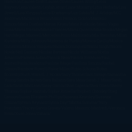
Hamilton
Lauren Groff
Lauren Oliver
Lauren Willig
Leisa
Rayven
Lena Valenti
Leylah Attar
Liane Moriarty
Lidia Herbada
Lisa
Jewell
Lisa Kleypas
Lucía Etxebarria
Luz Gabás
M. J. Arlidge
M.C.
Andrews
Macarena Berlín
Malin Persson Giolito
Marcello
Simoni
María Dueñas
Marian Keyes
Marie Rutkoski
Mario Vagas
Llosa
Marta Estrada
Marta Francés
Marta Quintín
Max Brooks
Megan
Hart
Megan Maxwell
Mercedes Pinto Maldonado
Mia Sheridan
Milan
Kundera
Milly Johnson
Moderna de Pueblo
Mónica Carillo
Mónica
Gutiérrez
Mónica Vázquez
Naiara Domínguez
Nalini Singh
Naomi
Novik
Neil Gaiman
Nicolas Barreau
Nicole Williams
Noelia
Amarillo
Pamela Aidan
Patrick Ness
Patrick Rothfuss
Paul
Auster
Paula Hawkins
Pauline Réage
Paullina Simons
Rachel
Gibson
Rainbow Rowell
Raine Miller
Robin Schone
Robin
Scoresby
Ruth Ware
S. J. Hooks
Sally Thorne
Sam Savage
Samantha
Young
Sandra Brown
Sara Ballarín
Sara Mesa
Sarah J. Maas
Sarah
Lark
Sarah MacLean
Saray García
Shari Lapena
Shea Olsen
Sherry
Thomas
Sophie Hannah
Sophie Kinsella
Stephen Chbosky
Stieg
Larsson
Susan Elizabeth Phillips
Susanna Kearsley
Suzanne
Collins
Sylvain Reynard
Sylvia Day
Tabitha Suzuma
Terry
Pratchett
Tracey Garvis Graves
Valerio Massimo Manfredi
Veronica
Rossi
Xuso Jones
Zahara