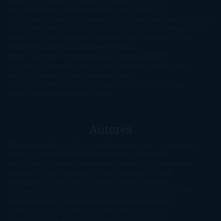
Anticipadas
Libros que enganchan
Listas
Literatura
Fantástica
Literatura Japonesa
LofbuksDesigns
Los más vendidos
Mi
opinión
Narrativa
No ficción
Novela de misterio y suspense
Novela
Negra y Policiaca
Ocasiones especiales
Otros
Películas
Premio
Planeta
Próximas Publicaciones
Realismo
Mágico
Realista
Recomendaciones
Reseñas
Romance
paranormal
Romántica
Romántica Victoriana
Sagas
Segunda
mano
Sentimental
Series
Sobrevivir a una
novela
Terror
Test
Thriller
Trilogías
Uncategorized
Ya a la
venta
Young Adults
¡No me gusta!
Autores
@ZoeSwinger
Abigail Gibbs
Adam Nevill
Adriana Rubens
Alaitz
Leceaga
Alberto Méndez
Alejandro Castroguer
Alexis
Harrington
Alice Kellen
Almudena Grandes
Altea Morgan
Ana
Cantarero
Andrew Davidson
Ángela Quintas
Angélique
Barbérat
Anna Todd
Anna Zaires
Annabel Pitcher
Anny
Peterson
Antonio Dikele Distefano
Art Spiegelman
Arturo Pérez-
Reverte
Audrey Carlan
Beth Kery
Beth Revis
Brittainy C.
Cherry
Camilla Läckberg
Carla Gràcia Mercadé
Carme
Chaparro
Carmen Martín Gaite
Caroline March
Celeste