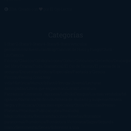
2016. Creado con
por
El Ojo Lector
.
Categorías
1-Star
2-Stars
3-Stars
4-Stars
5-Stars
Artículos
periodísticos
Aventuras
Blog
Canción de Hielo y Fuego
Chick-
Lit
Ciencia
Ficción
Clásicos
Colaboraciones
Comic
Concursos
Crecemos
Descarga
del libro
Drama
Duda Gramatical
El Ojo de Sauron
El poema de la
semana
Encuestas
Erótica
Especiales
Fantasía y Ciencia
Ficción
Feeling Good
Hay
vida
Histórica
Humor
Infantil
Intriga
Juvenil
Lecturas
Anticipadas
Libros que enganchan
Listas
Literatura
Fantástica
Literatura Japonesa
LofbuksDesigns
Los más vendidos
Mi
opinión
Narrativa
No ficción
Novela de misterio y suspense
Novela
Negra y Policiaca
Ocasiones especiales
Otros
Películas
Premio
Planeta
Próximas Publicaciones
Realismo
Mágico
Realista
Recomendaciones
Reseñas
Romance
paranormal
Romántica
Romántica Victoriana
Sagas
Segunda
mano
Sentimental
Series
Sobrevivir a una