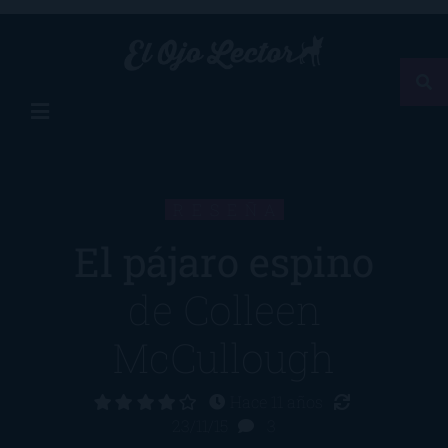
RESEÑA
El pájaro espino
de
Colleen
McCullough
Hace 11 años
23/11/15
3