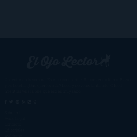
Un lector en la sombra. Escribo por escribir. Recomiendo libros. Blanco
y en botella. ¿Qué queréis más? Leed y no veáis tanta tele. O leed
mientras veis la tele, que eso es muy sano.
Sobre mí
Aviso Legal
Contacto
Editoriales
Ayúdame