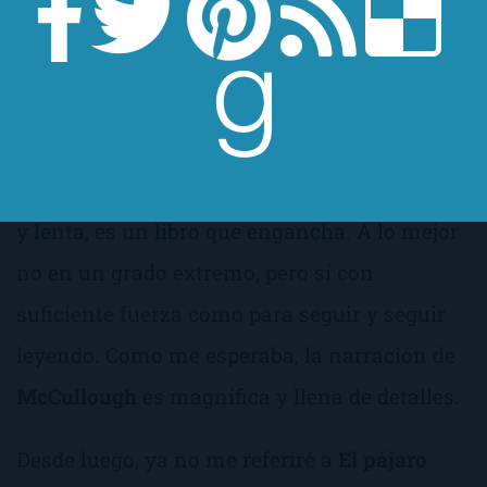
Muchos son, por tanto, los motivos por los
que
El pájaro espino
debería estar en nuestra
librería. Además, aunque es un libro algo
denso, porque, a pesar de su aparente
simpleza, es complejo, y su cadencia es suave
y lenta, es un libro que engancha. A lo mejor
no en un grado extremo, pero sí con
suficiente fuerza como para seguir y seguir
leyendo. Como me esperaba, la narración de
McCullough
es magnífica y llena de detalles.
Desde luego, ya no me referiré a
El pájaro