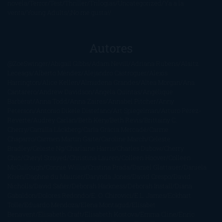
novela
Terror
Test
Thriller
Trilogías
Uncategorized
Ya a la
venta
Young Adults
¡No me gusta!
Autores
@ZoeSwinger
Abigail Gibbs
Adam Nevill
Adriana Rubens
Alaitz
Leceaga
Alberto Méndez
Alejandro Castroguer
Alexis
Harrington
Alice Kellen
Almudena Grandes
Altea Morgan
Ana
Cantarero
Andrew Davidson
Ángela Quintas
Angélique
Barbérat
Anna Todd
Anna Zaires
Annabel Pitcher
Anny
Peterson
Antonio Dikele Distefano
Art Spiegelman
Arturo Pérez-
Reverte
Audrey Carlan
Beth Kery
Beth Revis
Brittainy C.
Cherry
Camilla Läckberg
Carla Gràcia Mercadé
Carme
Chaparro
Carmen Martín Gaite
Caroline March
Celeste
Bradley
Celeste Ng
Charlaine Harris
Charles Dubow
Cherry
Chic
Cheryl Strayed
Christina Lauren
Colleen Hoover
Colleen
McCullough
Connie Willis
Cristina Prada
Daniel Glattauer
Daniela
Krien
Daphne du Maurier
Darynda Jones
David Crespo
David
Nicholls
David Safier
Deborah Harkness
Deborah Install
Diana
Gabaldon
Dolores Redondo
E. O. Chirovici
E.L. James
Eckhart
Tolle
Eduardo Mendoza
Elena Montagud
Elísabet
Benavent
Elisabeth Craft
Elisabeth Kostova
Emma Cline
Enric