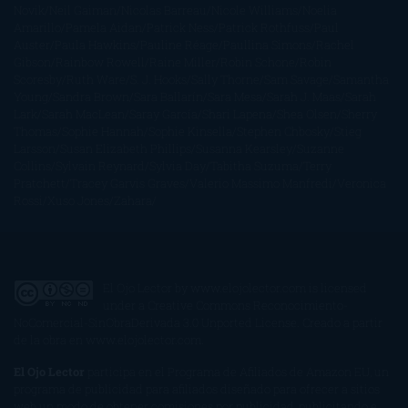
Novik
Neil Gaiman
Nicolas Barreau
Nicole Williams
Noelia
Amarillo
Pamela Aidan
Patrick Ness
Patrick Rothfuss
Paul
Auster
Paula Hawkins
Pauline Réage
Paullina Simons
Rachel
Gibson
Rainbow Rowell
Raine Miller
Robin Schone
Robin
Scoresby
Ruth Ware
S. J. Hooks
Sally Thorne
Sam Savage
Samantha
Young
Sandra Brown
Sara Ballarín
Sara Mesa
Sarah J. Maas
Sarah
Lark
Sarah MacLean
Saray García
Shari Lapena
Shea Olsen
Sherry
Thomas
Sophie Hannah
Sophie Kinsella
Stephen Chbosky
Stieg
Larsson
Susan Elizabeth Phillips
Susanna Kearsley
Suzanne
Collins
Sylvain Reynard
Sylvia Day
Tabitha Suzuma
Terry
Pratchett
Tracey Garvis Graves
Valerio Massimo Manfredi
Veronica
Rossi
Xuso Jones
Zahara
El Ojo Lector
by
www.elojolector.com
is licensed
under a
Creative Commons Reconocimiento-
NoComercial-SinObraDerivada 3.0 Unported License
. Creado a partir
de la obra en
www.elojolector.com
.
El Ojo Lector
participa en el Programa de Afiliados de Amazon EU, un
programa de publicidad para afiliados diseñado para ofrecer a sitios
web un modo de obtener comisiones por publicidad, publicitando e