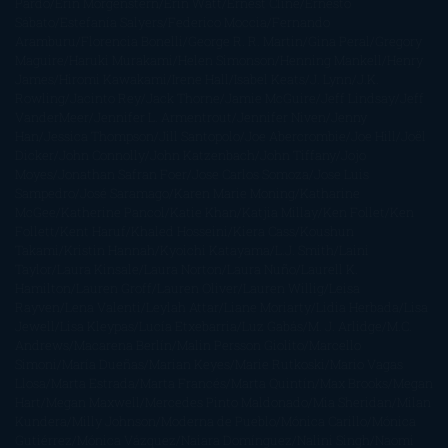
Pardo
Erin Morgenstern
Erin Watt
Ernest Cline
Ernesto
Sábato
Estefanía Salyers
Federico Moccia
Fernando
Aramburu
Florencia Bonelli
George R. R. Martin
Gina Peral
Gregory
Maguire
Haruki Murakami
Helen Simonson
Henning Mankell
Henry
James
Hiromi Kawakami
Irene Hall
Isabel Keats
J. Lynn
J.K.
Rowling
Jacinto Rey
Jack Thorne
Jamie McGuire
Jeff Lindsay
Jeff
VanderMeer
Jennifer L. Armentrout
Jennifer Niven
Jenny
Han
Jessica Thompson
Jill Santopolo
Joe Abercrombie
Joe Hill
Joël
Dicker
John Connolly
John Katzenbach
John Tiffany
Jojo
Moyes
Jonathan Safran Foer
Jose Carlos Somoza
Jose Luis
Sampedro
José Saramago
Karen Marie Moning
Katharine
McGee
Katherine Pancol
Katie Khan
Katjia Millay
Ken Follet
Ken
Follett
Kent Haruf
Khaled Hosseini
Kiera Cass
Koushun
Takami
Kristin Hannah
Kyoichi Katayama
L.J. Smith
Laini
Taylor
Laura Kinsale
Laura Norton
Laura Nuño
Laurell K.
Hamilton
Lauren Groff
Lauren Oliver
Lauren Willig
Leisa
Rayven
Lena Valenti
Leylah Attar
Liane Moriarty
Lidia Herbada
Lisa
Jewell
Lisa Kleypas
Lucía Etxebarria
Luz Gabás
M. J. Arlidge
M.C.
Andrews
Macarena Berlín
Malin Persson Giolito
Marcello
Simoni
María Dueñas
Marian Keyes
Marie Rutkoski
Mario Vagas
Llosa
Marta Estrada
Marta Francés
Marta Quintín
Max Brooks
Megan
Hart
Megan Maxwell
Mercedes Pinto Maldonado
Mia Sheridan
Milan
Kundera
Milly Johnson
Moderna de Pueblo
Mónica Carillo
Mónica
Gutiérrez
Mónica Vázquez
Naiara Domínguez
Nalini Singh
Naomi