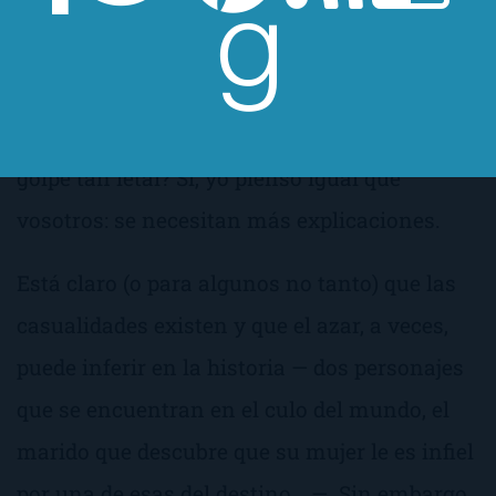
de la almohada de una anciana? ¿No es un
poco raro que una abueleta, en plena noche,
con un pulso de pena y la fuerza de una
hormiga, pueda asestar (
¡con un lápiz!
) un
golpe tan letal? Sí, yo pienso igual que
vosotros: se necesitan más explicaciones.
Está claro (o para algunos no tanto) que las
casualidades existen y que el azar, a veces,
puede inferir en la historia — dos personajes
que se encuentran en el culo del mundo, el
marido que descubre que su mujer le es infiel
por una de esas del destino… —. Sin embargo,