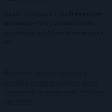
Así que, si os animáis a leer
El bosque sabe
tu nombre
, por favor, compartid vuestra
opinión conmigo. ¿Solo no me ha gustado a
mí?
Etiquetas
:
california
,
causalidad y
casualidad
,
conejos de la chistera
,
guerra
civil española
,
hermanas
,
magia
,
País Vasco
,
saga familiar