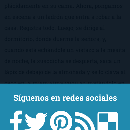
plácidamente en su cama. Ahora, pongamos
en escena a un ladrón que entra a robar a la
casa. Registra todo. Luego, se dirige al
dormitorio, donde duerme la señora, y,
cuando está echándole un vistazo a la mesita
de noche, la susodicha se despierta, saca un
lápiz de debajo de la almohada y se lo clava al
caco en la mismísima yugular, matándolo en
el acto.
Síguenos en redes sociales
Todo esto, contado tal que así,
parece una
casualidad
, ¿no? ¿Qué pinta un lápiz debajo