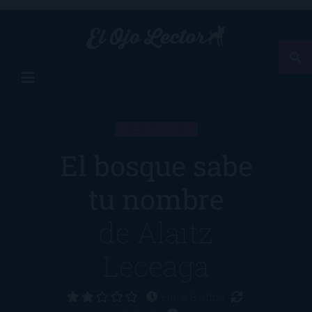
RESEÑA
El bosque sabe
tu nombre
de
Alaitz
Leceaga
Hace 8 años