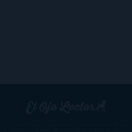
Un lector en la sombra. Escribo por escribir. Recomiendo libros. Blanco
y en botella. ¿Qué queréis más? Leed y no veáis tanta tele. O leed