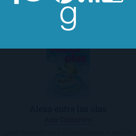
Alexa entre las olas
Ana Cantarero
¿Qué responderías a tu mejor amiga si esta te