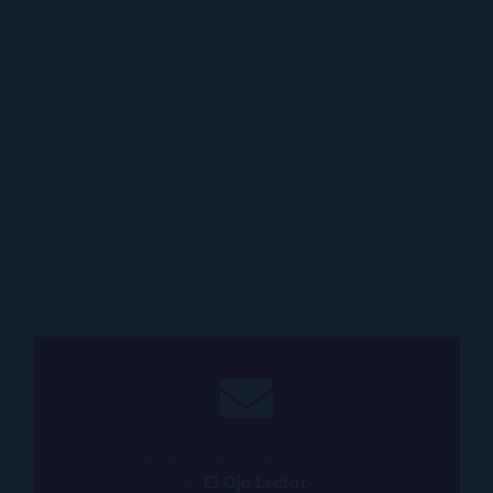
¿Quieres estar al tanto de todo lo que ocurre
en
El Ojo Lector
?