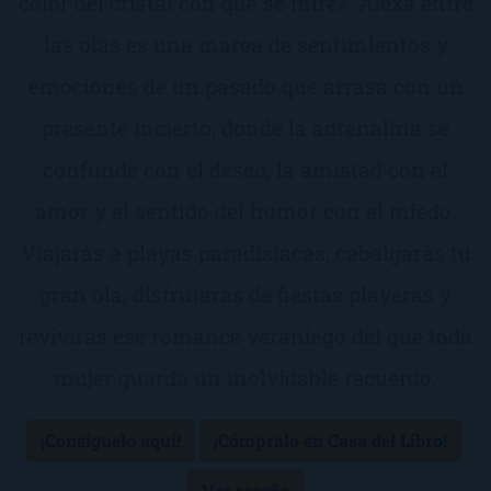
color del cristal con que se mire». Alexa entre
las olas es una marea de sentimientos y
emociones de un pasado que arrasa con un
presente incierto; donde la adrenalina se
confunde con el deseo, la amistad con el
amor y el sentido del humor con el miedo.
Viajarás a playas paradisiacas, cabalgarás tu
gran ola, disfrutarás de fiestas playeras y
revivirás ese romance veraniego del que toda
mujer guarda un inolvidable recuerdo.
¡Consíguelo aquí!
¡Cómpralo en Casa del Libro!
Ver reseña