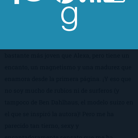
colgada en el brazo, ¿no?
En este sentido,
Alexa en las olas
me ha
recordado mucho a
En la isla
. Al igual que
T.J., el protagonista de esta última, Izan es
bastante más joven que Alexa, pero tiene un
encanto, un magnetismo y una madurez que
enamora desde la primera página. ¡Y eso que
no soy mucho de rubios ni de surferos (y
tampoco de Ben Dahlhaus, el modelo suizo en
el que se inspiró la autora)! Pero me ha
parecido tan tierno, sexy y
encantadoramente sensato que me ha