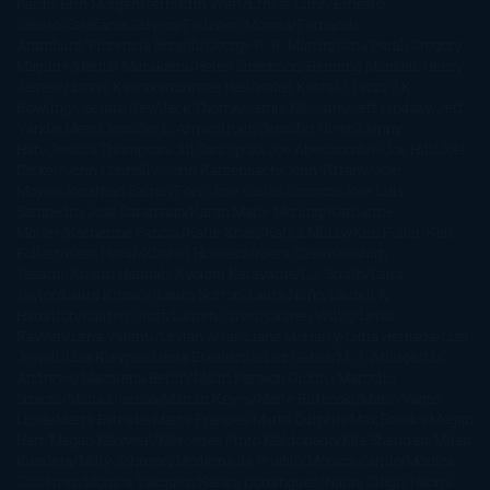
Pardo
Erin Morgenstern
Erin Watt
Ernest Cline
Ernesto
Sábato
Estefanía Salyers
Federico Moccia
Fernando
Aramburu
Florencia Bonelli
George R. R. Martin
Gina Peral
Gregory
Maguire
Haruki Murakami
Helen Simonson
Henning Mankell
Henry
James
Hiromi Kawakami
Irene Hall
Isabel Keats
J. Lynn
J.K.
Rowling
Jacinto Rey
Jack Thorne
Jamie McGuire
Jeff Lindsay
Jeff
VanderMeer
Jennifer L. Armentrout
Jennifer Niven
Jenny
Han
Jessica Thompson
Jill Santopolo
Joe Abercrombie
Joe Hill
Joël
Dicker
John Connolly
John Katzenbach
John Tiffany
Jojo
Moyes
Jonathan Safran Foer
Jose Carlos Somoza
Jose Luis
Sampedro
José Saramago
Karen Marie Moning
Katharine
McGee
Katherine Pancol
Katie Khan
Katjia Millay
Ken Follet
Ken
Follett
Kent Haruf
Khaled Hosseini
Kiera Cass
Koushun
Takami
Kristin Hannah
Kyoichi Katayama
L.J. Smith
Laini
Taylor
Laura Kinsale
Laura Norton
Laura Nuño
Laurell K.
Hamilton
Lauren Groff
Lauren Oliver
Lauren Willig
Leisa
Rayven
Lena Valenti
Leylah Attar
Liane Moriarty
Lidia Herbada
Lisa
Jewell
Lisa Kleypas
Lucía Etxebarria
Luz Gabás
M. J. Arlidge
M.C.
Andrews
Macarena Berlín
Malin Persson Giolito
Marcello
Simoni
María Dueñas
Marian Keyes
Marie Rutkoski
Mario Vagas
Llosa
Marta Estrada
Marta Francés
Marta Quintín
Max Brooks
Megan
Hart
Megan Maxwell
Mercedes Pinto Maldonado
Mia Sheridan
Milan
Kundera
Milly Johnson
Moderna de Pueblo
Mónica Carillo
Mónica
Gutiérrez
Mónica Vázquez
Naiara Domínguez
Nalini Singh
Naomi