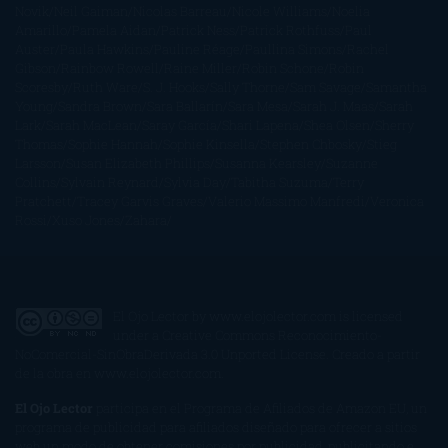
Novik
Neil Gaiman
Nicolas Barreau
Nicole Williams
Noelia
Amarillo
Pamela Aidan
Patrick Ness
Patrick Rothfuss
Paul
Auster
Paula Hawkins
Pauline Réage
Paullina Simons
Rachel
Gibson
Rainbow Rowell
Raine Miller
Robin Schone
Robin
Scoresby
Ruth Ware
S. J. Hooks
Sally Thorne
Sam Savage
Samantha
Young
Sandra Brown
Sara Ballarín
Sara Mesa
Sarah J. Maas
Sarah
Lark
Sarah MacLean
Saray García
Shari Lapena
Shea Olsen
Sherry
Thomas
Sophie Hannah
Sophie Kinsella
Stephen Chbosky
Stieg
Larsson
Susan Elizabeth Phillips
Susanna Kearsley
Suzanne
Collins
Sylvain Reynard
Sylvia Day
Tabitha Suzuma
Terry
Pratchett
Tracey Garvis Graves
Valerio Massimo Manfredi
Veronica
Rossi
Xuso Jones
Zahara
El Ojo Lector
by
www.elojolector.com
is licensed
under a
Creative Commons Reconocimiento-
NoComercial-SinObraDerivada 3.0 Unported License
. Creado a partir
de la obra en
www.elojolector.com
.
El Ojo Lector
participa en el Programa de Afiliados de Amazon EU, un
programa de publicidad para afiliados diseñado para ofrecer a sitios
web un modo de obtener comisiones por publicidad, publicitando e