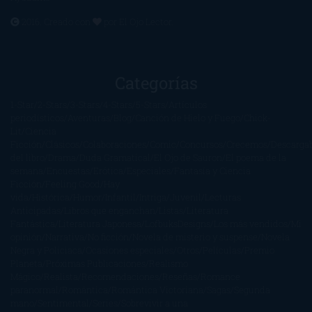
2016. Creado con
por
El Ojo Lector
.
Categorías
1-Star
2-Stars
3-Stars
4-Stars
5-Stars
Artículos
periodísticos
Aventuras
Blog
Canción de Hielo y Fuego
Chick-
Lit
Ciencia
Ficción
Clásicos
Colaboraciones
Comic
Concursos
Crecemos
Descarga
del libro
Drama
Duda Gramatical
El Ojo de Sauron
El poema de la
semana
Encuestas
Erótica
Especiales
Fantasía y Ciencia
Ficción
Feeling Good
Hay
vida
Histórica
Humor
Infantil
Intriga
Juvenil
Lecturas
Anticipadas
Libros que enganchan
Listas
Literatura
Fantástica
Literatura Japonesa
LofbuksDesigns
Los más vendidos
Mi
opinión
Narrativa
No ficción
Novela de misterio y suspense
Novela
Negra y Policiaca
Ocasiones especiales
Otros
Películas
Premio
Planeta
Próximas Publicaciones
Realismo
Mágico
Realista
Recomendaciones
Reseñas
Romance
paranormal
Romántica
Romántica Victoriana
Sagas
Segunda
mano
Sentimental
Series
Sobrevivir a una