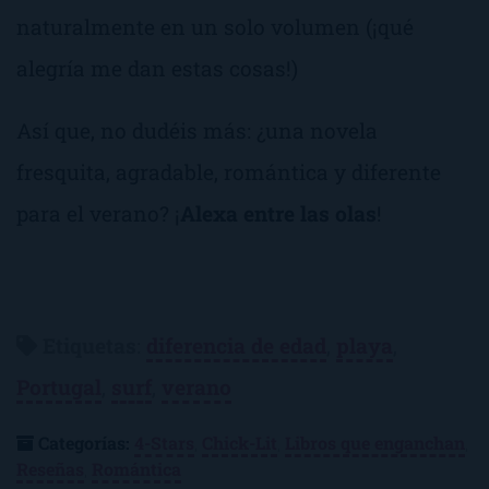
naturalmente en un solo volumen (¡qué
alegría me dan estas cosas!)
Así que, no dudéis más: ¿una novela
fresquita, agradable, romántica y diferente
para el verano? ¡
Alexa entre las olas
!
Etiquetas
:
diferencia de edad
,
playa
,
Portugal
,
surf
,
verano
Categorías:
4-Stars
,
Chick-Lit
,
Libros que enganchan
,
Reseñas
,
Romántica