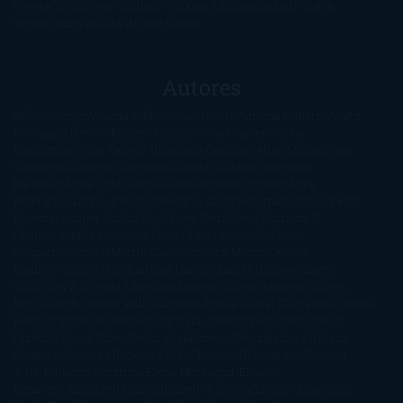
novela
Terror
Test
Thriller
Trilogías
Uncategorized
Ya a la
venta
Young Adults
¡No me gusta!
Autores
@ZoeSwinger
Abigail Gibbs
Adam Nevill
Adriana Rubens
Alaitz
Leceaga
Alberto Méndez
Alejandro Castroguer
Alexis
Harrington
Alice Kellen
Almudena Grandes
Altea Morgan
Ana
Cantarero
Andrew Davidson
Ángela Quintas
Angélique
Barbérat
Anna Todd
Anna Zaires
Annabel Pitcher
Anny
Peterson
Antonio Dikele Distefano
Art Spiegelman
Arturo Pérez-
Reverte
Audrey Carlan
Beth Kery
Beth Revis
Brittainy C.
Cherry
Camilla Läckberg
Carla Gràcia Mercadé
Carme
Chaparro
Carmen Martín Gaite
Caroline March
Celeste
Bradley
Celeste Ng
Charlaine Harris
Charles Dubow
Cherry
Chic
Cheryl Strayed
Christina Lauren
Colleen Hoover
Colleen
McCullough
Connie Willis
Cristina Prada
Daniel Glattauer
Daniela
Krien
Daphne du Maurier
Darynda Jones
David Crespo
David
Nicholls
David Safier
Deborah Harkness
Deborah Install
Diana
Gabaldon
Dolores Redondo
E. O. Chirovici
E.L. James
Eckhart
Tolle
Eduardo Mendoza
Elena Montagud
Elísabet
Benavent
Elisabeth Craft
Elisabeth Kostova
Emma Cline
Enric