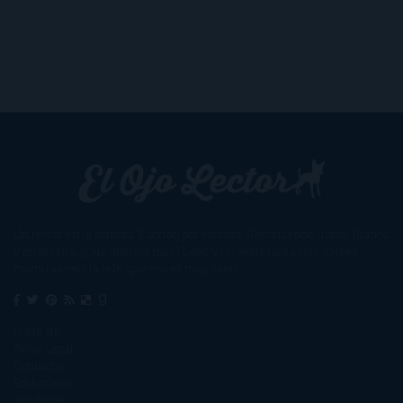
Un lector en la sombra. Escribo por escribir. Recomiendo libros. Blanco
y en botella. ¿Qué queréis más? Leed y no veáis tanta tele. O leed
mientras veis la tele, que eso es muy sano.
Sobre mí
Aviso Legal
Contacto
Editoriales
Ayúdame