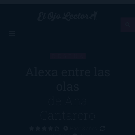
RESEÑA
Alexa entre las
olas
de
Ana
Cantarero
Hace 8 años