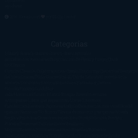
Ayúdame
2016. Creado con
por
El Ojo Lector
.
Categorías
1-Star
2-Stars
3-Stars
4-Stars
5-Stars
Artículos
periodísticos
Aventuras
Blog
Canción de Hielo y Fuego
Chick-
Lit
Ciencia
Ficción
Clásicos
Colaboraciones
Comic
Concursos
Crecemos
Descarga
del libro
Drama
Duda Gramatical
El Ojo de Sauron
El poema de la
semana
Encuestas
Erótica
Especiales
Fantasía y Ciencia
Ficción
Feeling Good
Hay
vida
Histórica
Humor
Infantil
Intriga
Juvenil
Lecturas
Anticipadas
Libros que enganchan
Listas
Literatura
Fantástica
Literatura Japonesa
LofbuksDesigns
Los más vendidos
Mi
opinión
Narrativa
No ficción
Novela de misterio y suspense
Novela
Negra y Policiaca
Ocasiones especiales
Otros
Películas
Premio
Planeta
Próximas Publicaciones
Realismo
Mágico
Realista
Recomendaciones
Reseñas
Romance
paranormal
Romántica
Romántica Victoriana
Sagas
Segunda