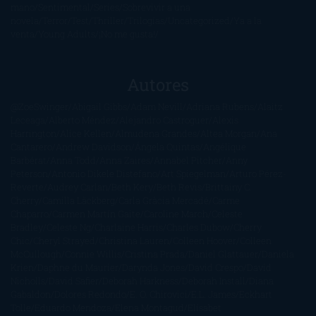
mano
Sentimental
Series
Sobrevivir a una
novela
Terror
Test
Thriller
Trilogías
Uncategorized
Ya a la
venta
Young Adults
¡No me gusta!
Autores
@ZoeSwinger
Abigail Gibbs
Adam Nevill
Adriana Rubens
Alaitz
Leceaga
Alberto Méndez
Alejandro Castroguer
Alexis
Harrington
Alice Kellen
Almudena Grandes
Altea Morgan
Ana
Cantarero
Andrew Davidson
Ángela Quintas
Angélique
Barbérat
Anna Todd
Anna Zaires
Annabel Pitcher
Anny
Peterson
Antonio Dikele Distefano
Art Spiegelman
Arturo Pérez-
Reverte
Audrey Carlan
Beth Kery
Beth Revis
Brittainy C.
Cherry
Camilla Läckberg
Carla Gràcia Mercadé
Carme
Chaparro
Carmen Martín Gaite
Caroline March
Celeste
Bradley
Celeste Ng
Charlaine Harris
Charles Dubow
Cherry
Chic
Cheryl Strayed
Christina Lauren
Colleen Hoover
Colleen
McCullough
Connie Willis
Cristina Prada
Daniel Glattauer
Daniela
Krien
Daphne du Maurier
Darynda Jones
David Crespo
David
Nicholls
David Safier
Deborah Harkness
Deborah Install
Diana
Gabaldon
Dolores Redondo
E. O. Chirovici
E.L. James
Eckhart
Tolle
Eduardo Mendoza
Elena Montagud
Elísabet