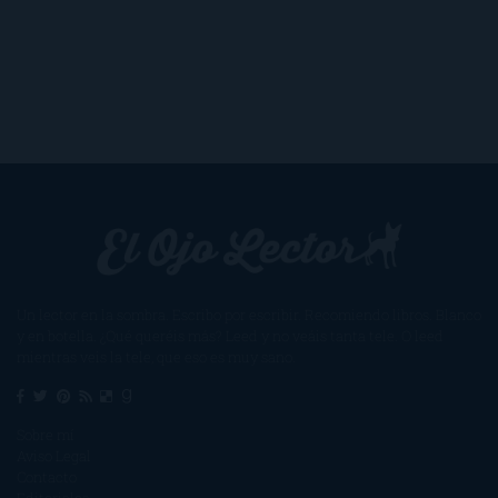
Un lector en la sombra. Escribo por escribir. Recomiendo libros. Blanco
y en botella. ¿Qué queréis más? Leed y no veáis tanta tele. O leed
mientras veis la tele, que eso es muy sano.
Sobre mí
Aviso Legal
Contacto
Editoriales