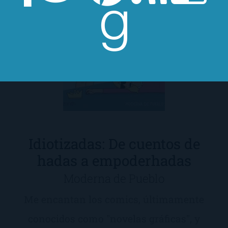
Idiotizadas: De cuentos de
hadas a empoderhadas
Moderna de Pueblo
Me encantan los comics, últimamente
conocidos como "novelas gráficas", y