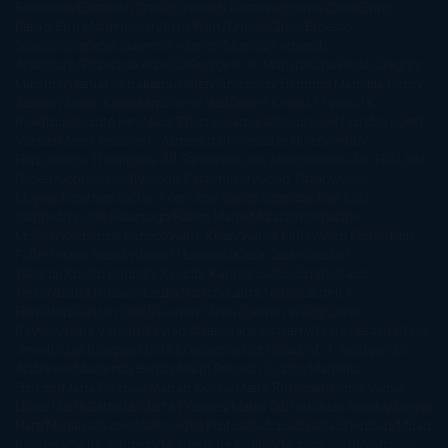
Benavent
Elisabeth Craft
Elisabeth Kostova
Emma Cline
Enric
Pardo
Erin Morgenstern
Erin Watt
Ernest Cline
Ernesto
Sábato
Estefanía Salyers
Federico Moccia
Fernando
Aramburu
Florencia Bonelli
George R. R. Martin
Gina Peral
Gregory
Maguire
Haruki Murakami
Helen Simonson
Henning Mankell
Henry
James
Hiromi Kawakami
Irene Hall
Isabel Keats
J. Lynn
J.K.
Rowling
Jacinto Rey
Jack Thorne
Jamie McGuire
Jeff Lindsay
Jeff
VanderMeer
Jennifer L. Armentrout
Jennifer Niven
Jenny
Han
Jessica Thompson
Jill Santopolo
Joe Abercrombie
Joe Hill
Joël
Dicker
John Connolly
John Katzenbach
John Tiffany
Jojo
Moyes
Jonathan Safran Foer
Jose Carlos Somoza
Jose Luis
Sampedro
José Saramago
Karen Marie Moning
Katharine
McGee
Katherine Pancol
Katie Khan
Katjia Millay
Ken Follet
Ken
Follett
Kent Haruf
Khaled Hosseini
Kiera Cass
Koushun
Takami
Kristin Hannah
Kyoichi Katayama
L.J. Smith
Laini
Taylor
Laura Kinsale
Laura Norton
Laura Nuño
Laurell K.
Hamilton
Lauren Groff
Lauren Oliver
Lauren Willig
Leisa
Rayven
Lena Valenti
Leylah Attar
Liane Moriarty
Lidia Herbada
Lisa
Jewell
Lisa Kleypas
Lucía Etxebarria
Luz Gabás
M. J. Arlidge
M.C.
Andrews
Macarena Berlín
Malin Persson Giolito
Marcello
Simoni
María Dueñas
Marian Keyes
Marie Rutkoski
Mario Vagas
Llosa
Marta Estrada
Marta Francés
Marta Quintín
Max Brooks
Megan
Hart
Megan Maxwell
Mercedes Pinto Maldonado
Mia Sheridan
Milan
Kundera
Milly Johnson
Moderna de Pueblo
Mónica Carillo
Mónica