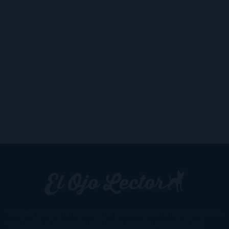
Un lector en la sombra. Escribo por escribir. Recomiendo libros. Blanco
y en botella. ¿Qué queréis más? Leed y no veáis tanta tele. O leed