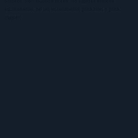
sombra. Recomiendo libros. No esperes críticas
edulcoradas; no las encontrarás, para bien o para
mejor :)