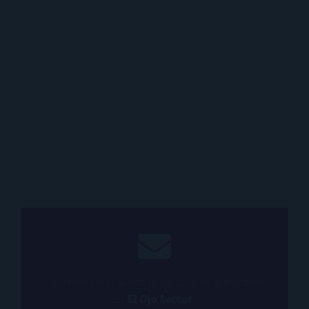
¿Quieres estar al tanto de todo lo que ocurre
en
El Ojo Lector
?