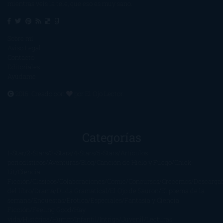
mientras veis la tele, que eso es muy sano.
Sobre mí
Aviso Legal
Contacto
Editoriales
Ayúdame
2016. Creado con
por
El Ojo Lector
.
Categorías
1-Star
2-Stars
3-Stars
4-Stars
5-Stars
Artículos
periodísticos
Aventuras
Blog
Canción de Hielo y Fuego
Chick-
Lit
Ciencia
Ficción
Clásicos
Colaboraciones
Comic
Concursos
Crecemos
Descarga
del libro
Drama
Duda Gramatical
El Ojo de Sauron
El poema de la
semana
Encuestas
Erótica
Especiales
Fantasía y Ciencia
Ficción
Feeling Good
Hay
vida
Histórica
Humor
Infantil
Intriga
Juvenil
Lecturas