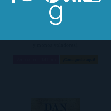
tarde, en la de los cincuenta — por promover
valores poco sanos, especialmente, por el
carácter independiente de Dorothy, la
protagonista, y sus impíos personajes (brujas
y monos voladores).
Ver resumen del libro
¡Consíguelo aquí!