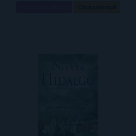
Ver resumen del libro
¡Consíguelo aquí!