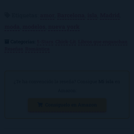
Etiquetas
:
amor
,
Barcelona
,
isla
,
Madrid
,
moda
,
modelos
,
nueva york
Categorías:
5-Stars
,
Chick-Lit
,
Libros que enganchan
,
Reseñas
,
Romántica
¿Te ha convencido la reseña? Consigue
Mi isla
en
Amazon:
Consíguelo en Amazon