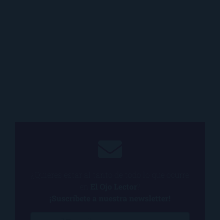
¿Quieres estar al tanto de todo lo que ocurre
en
El Ojo Lector
?
¡Suscríbete a nuestra newsletter!