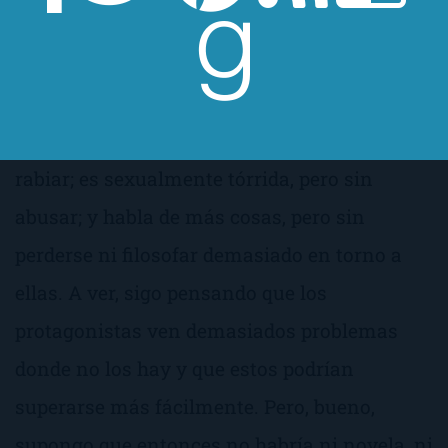
hacía más complejas, pero también más
enrevesadas, reiterativas y aburridas.
Creo que
Mi
isla
tiene la cantidad perfecta de
amor, sexo y ese
plus
. Es muy romántica, a
rabiar; es sexualmente tórrida, pero sin
abusar; y habla de más cosas, pero sin
perderse ni filosofar demasiado en torno a
ellas. A ver, sigo pensando que los
protagonistas ven demasiados problemas
donde no los hay y que estos podrían
superarse más fácilmente. Pero, bueno,
supongo que entonces no habría ni novela, ni