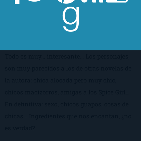
mucho sexo, sobre todo en el primer libro,
donde Benavent, con cierta elegancia, te
describe a la perfección como dos chicos
pueden montárselo con una chica a la vez.
Todo es muy… interesante… Los personajes,
son muy parecidos a los de otras novelas de
la autora: chica alocada pero muy chic,
chicos macizorros, amigas a los Spice Girl…
En definitiva: sexo, chicos guapos, cosas de
chicas… Ingredientes que nos encantan, ¿no
es verdad?