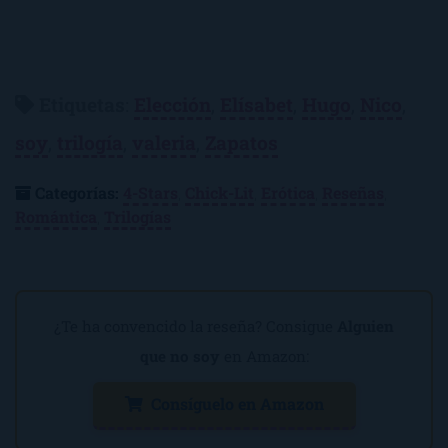
Etiquetas
:
Elección
,
Elísabet
,
Hugo
,
Nico
,
soy
,
trilogía
,
valeria
,
Zapatos
Categorías:
4-Stars
,
Chick-Lit
,
Erótica
,
Reseñas
,
Romántica
,
Trilogías
¿Te ha convencido la reseña? Consigue
Alguien
que no soy
en Amazon:
Consíguelo en Amazon