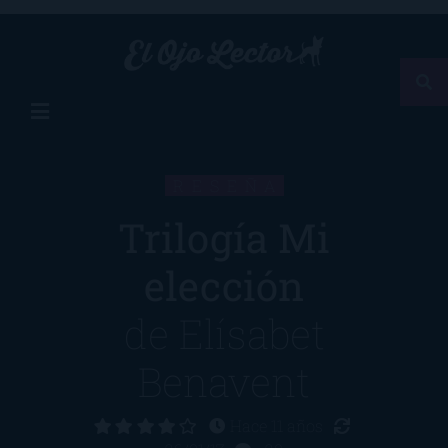
RESEÑA
Trilogía Mi
elección
de
Elísabet
Benavent
Hace 11 años