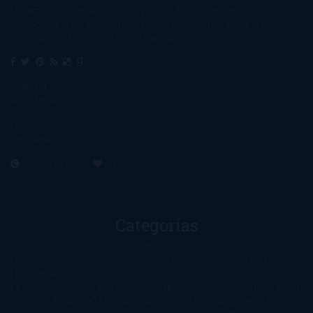
Un lector en la sombra. Escribo por escribir. Recomiendo libros. Blanco
y en botella. ¿Qué queréis más? Leed y no veáis tanta tele. O leed
mientras veis la tele, que eso es muy sano.
Sobre mí
Aviso Legal
Contacto
Editoriales
Ayúdame
2016. Creado con
por
El Ojo Lector
.
Categorías
1-Star
2-Stars
3-Stars
4-Stars
5-Stars
Artículos
periodísticos
Aventuras
Blog
Canción de Hielo y Fuego
Chick-
Lit
Ciencia
Ficción
Clásicos
Colaboraciones
Comic
Concursos
Crecemos
Descarga
del libro
Drama
Duda Gramatical
El Ojo de Sauron
El poema de la