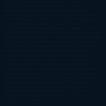
Takami
Kristin Hannah
Kyoichi Katayama
L.J. Smith
Laini
Taylor
Laura Kinsale
Laura Norton
Laura Nuño
Laurell K.
Hamilton
Lauren Groff
Lauren Oliver
Lauren Willig
Leisa
Rayven
Lena Valenti
Leylah Attar
Liane Moriarty
Lidia Herbada
Lisa
Jewell
Lisa Kleypas
Lucía Etxebarria
Luz Gabás
M. J. Arlidge
M.C.
Andrews
Macarena Berlín
Malin Persson Giolito
Marcello
Simoni
María Dueñas
Marian Keyes
Marie Rutkoski
Mario Vagas
Llosa
Marta Estrada
Marta Francés
Marta Quintín
Max Brooks
Megan
Hart
Megan Maxwell
Mercedes Pinto Maldonado
Mia Sheridan
Milan
Kundera
Milly Johnson
Moderna de Pueblo
Mónica Carillo
Mónica
Gutiérrez
Mónica Vázquez
Naiara Domínguez
Nalini Singh
Naomi
Novik
Neil Gaiman
Nicolas Barreau
Nicole Williams
Noelia
Amarillo
Pamela Aidan
Patrick Ness
Patrick Rothfuss
Paul
Auster
Paula Hawkins
Pauline Réage
Paullina Simons
Rachel
Gibson
Rainbow Rowell
Raine Miller
Robin Schone
Robin
Scoresby
Ruth Ware
S. J. Hooks
Sally Thorne
Sam Savage
Samantha
Young
Sandra Brown
Sara Ballarín
Sara Mesa
Sarah J. Maas
Sarah
Lark
Sarah MacLean
Saray García
Shari Lapena
Shea Olsen
Sherry
Thomas
Sophie Hannah
Sophie Kinsella
Stephen Chbosky
Stieg
Larsson
Susan Elizabeth Phillips
Susanna Kearsley
Suzanne
Collins
Sylvain Reynard
Sylvia Day
Tabitha Suzuma
Terry
Pratchett
Tracey Garvis Graves
Valerio Massimo Manfredi
Veronica
Rossi
Xuso Jones
Zahara