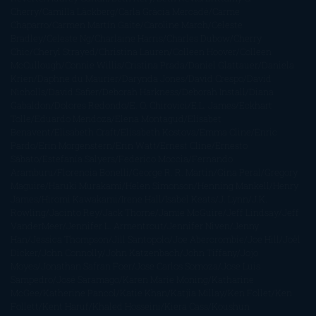
Cherry
Camilla Läckberg
Carla Gràcia Mercadé
Carme
Chaparro
Carmen Martín Gaite
Caroline March
Celeste
Bradley
Celeste Ng
Charlaine Harris
Charles Dubow
Cherry
Chic
Cheryl Strayed
Christina Lauren
Colleen Hoover
Colleen
McCullough
Connie Willis
Cristina Prada
Daniel Glattauer
Daniela
Krien
Daphne du Maurier
Darynda Jones
David Crespo
David
Nicholls
David Safier
Deborah Harkness
Deborah Install
Diana
Gabaldon
Dolores Redondo
E. O. Chirovici
E.L. James
Eckhart
Tolle
Eduardo Mendoza
Elena Montagud
Elísabet
Benavent
Elisabeth Craft
Elisabeth Kostova
Emma Cline
Enric
Pardo
Erin Morgenstern
Erin Watt
Ernest Cline
Ernesto
Sábato
Estefanía Salyers
Federico Moccia
Fernando
Aramburu
Florencia Bonelli
George R. R. Martin
Gina Peral
Gregory
Maguire
Haruki Murakami
Helen Simonson
Henning Mankell
Henry
James
Hiromi Kawakami
Irene Hall
Isabel Keats
J. Lynn
J.K.
Rowling
Jacinto Rey
Jack Thorne
Jamie McGuire
Jeff Lindsay
Jeff
VanderMeer
Jennifer L. Armentrout
Jennifer Niven
Jenny
Han
Jessica Thompson
Jill Santopolo
Joe Abercrombie
Joe Hill
Joël
Dicker
John Connolly
John Katzenbach
John Tiffany
Jojo
Moyes
Jonathan Safran Foer
Jose Carlos Somoza
Jose Luis
Sampedro
José Saramago
Karen Marie Moning
Katharine
McGee
Katherine Pancol
Katie Khan
Katjia Millay
Ken Follet
Ken
Follett
Kent Haruf
Khaled Hosseini
Kiera Cass
Koushun