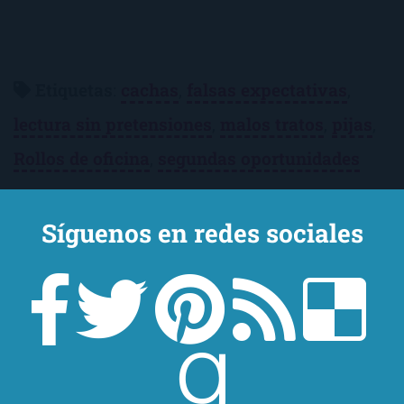
Etiquetas
:
cachas
,
falsas expectativas
,
lectura sin pretensiones
,
malos tratos
,
pijas
,
Rollos de oficina
,
segundas oportunidades
Categorías:
3-Stars
,
Chick-Lit
,
Romántica
Síguenos en redes sociales
¿Te ha convencido la reseña? Consigue
Los
príncipes solo viven en los cuentos
en Amazon:
Consíguelo en Amazon