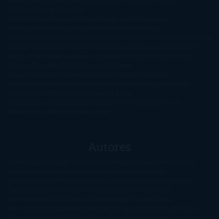
semana
Encuestas
Erótica
Especiales
Fantasía y Ciencia
Ficción
Feeling Good
Hay
vida
Histórica
Humor
Infantil
Intriga
Juvenil
Lecturas
Anticipadas
Libros que enganchan
Listas
Literatura
Fantástica
Literatura Japonesa
LofbuksDesigns
Los más vendidos
Mi
opinión
Narrativa
No ficción
Novela de misterio y suspense
Novela
Negra y Policiaca
Ocasiones especiales
Otros
Películas
Premio
Planeta
Próximas Publicaciones
Realismo
Mágico
Realista
Recomendaciones
Reseñas
Romance
paranormal
Romántica
Romántica Victoriana
Sagas
Segunda
mano
Sentimental
Series
Sobrevivir a una
novela
Terror
Test
Thriller
Trilogías
Uncategorized
Ya a la
venta
Young Adults
¡No me gusta!
Autores
@ZoeSwinger
Abigail Gibbs
Adam Nevill
Adriana Rubens
Alaitz
Leceaga
Alberto Méndez
Alejandro Castroguer
Alexis
Harrington
Alice Kellen
Almudena Grandes
Altea Morgan
Ana
Cantarero
Andrew Davidson
Ángela Quintas
Angélique
Barbérat
Anna Todd
Anna Zaires
Annabel Pitcher
Anny
Peterson
Antonio Dikele Distefano
Art Spiegelman
Arturo Pérez-
Reverte
Audrey Carlan
Beth Kery
Beth Revis
Brittainy C.