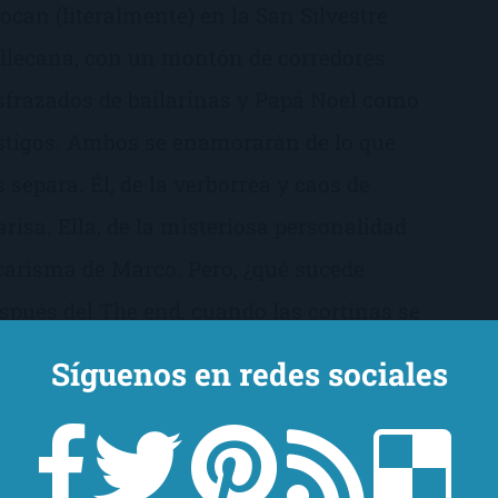
ocan (literalmente) en la San Silvestre
llecana, con un montón de corredores
sfrazados de bailarinas y Papá Noel como
stigos. Ambos se enamorarán de lo que
s separa. Él, de la verborrea y caos de
arisa. Ella, de la misteriosa personalidad
carisma de Marco. Pero, ¿qué sucede
spués del The end, cuando las cortinas se
erran y suena el despertador? ¿Cómo
Síguenos en redes sociales
brevive el amor después de las legañas y
 los «llego tarde a casa»? ¿Qué pasa
ando decir «Te quiero» acaba convertido