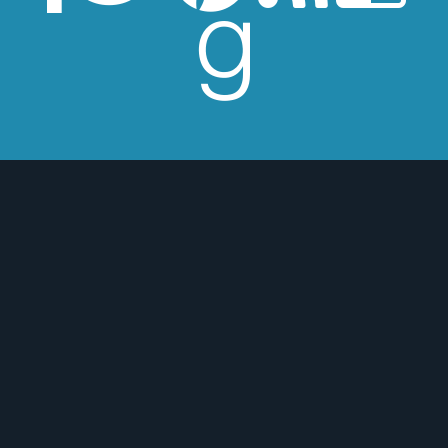
 rutina?
Consíguelo aquí!