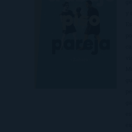
ge
y 
Es
po
ca
ví
Ma
gu
pe
ga
es
éx