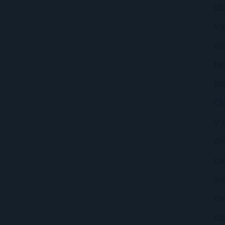
ch
va
di
te
lo
Cl
y 
de
ci
so
de
cu