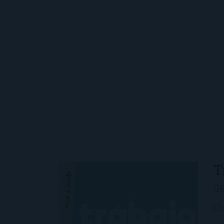
T
d
Cl