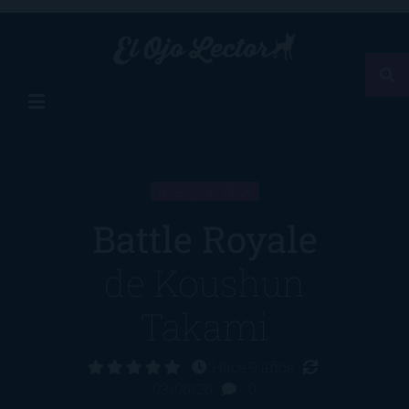
RESEÑA
Battle Royale
de
Koushun
Takami
Hace 9 años
03/06/26
0