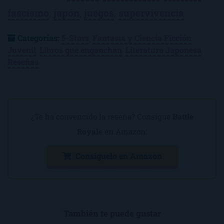
fascismo
,
japón
,
juegos
,
supervivencia
Categorías:
5-Stars
,
Fantasía y Ciencia Ficción
,
Juvenil
,
Libros que enganchan
,
Literatura Japonesa
,
Reseñas
¿Te ha convencido la reseña? Consigue
Battle
Royale
en Amazon:
Consíguelo en Amazon
También te puede gustar