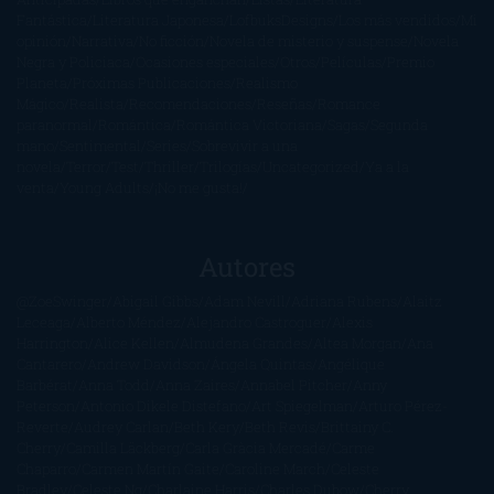
Fantástica
Literatura Japonesa
LofbuksDesigns
Los más vendidos
Mi
opinión
Narrativa
No ficción
Novela de misterio y suspense
Novela
Negra y Policiaca
Ocasiones especiales
Otros
Películas
Premio
Planeta
Próximas Publicaciones
Realismo
Mágico
Realista
Recomendaciones
Reseñas
Romance
paranormal
Romántica
Romántica Victoriana
Sagas
Segunda
mano
Sentimental
Series
Sobrevivir a una
novela
Terror
Test
Thriller
Trilogías
Uncategorized
Ya a la
venta
Young Adults
¡No me gusta!
Autores
@ZoeSwinger
Abigail Gibbs
Adam Nevill
Adriana Rubens
Alaitz
Leceaga
Alberto Méndez
Alejandro Castroguer
Alexis
Harrington
Alice Kellen
Almudena Grandes
Altea Morgan
Ana
Cantarero
Andrew Davidson
Ángela Quintas
Angélique
Barbérat
Anna Todd
Anna Zaires
Annabel Pitcher
Anny
Peterson
Antonio Dikele Distefano
Art Spiegelman
Arturo Pérez-
Reverte
Audrey Carlan
Beth Kery
Beth Revis
Brittainy C.
Cherry
Camilla Läckberg
Carla Gràcia Mercadé
Carme
Chaparro
Carmen Martín Gaite
Caroline March
Celeste
Bradley
Celeste Ng
Charlaine Harris
Charles Dubow
Cherry