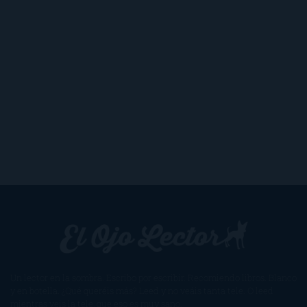
Un lector en la sombra. Escribo por escribir. Recomiendo libros. Blanco
y en botella. ¿Qué queréis más? Leed y no veáis tanta tele. O leed
mientras veis la tele, que eso es muy sano.