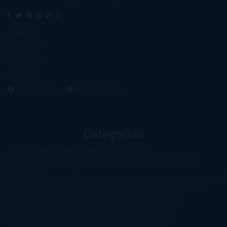
Sobre mí
Aviso Legal
Contacto
Editoriales
Ayúdame
2016. Creado con
por
El Ojo Lector
.
Categorías
1-Star
2-Stars
3-Stars
4-Stars
5-Stars
Artículos
periodísticos
Aventuras
Blog
Canción de Hielo y Fuego
Chick-
Lit
Ciencia
Ficción
Clásicos
Colaboraciones
Comic
Concursos
Crecemos
Descarga
del libro
Drama
Duda Gramatical
El Ojo de Sauron
El poema de la
semana
Encuestas
Erótica
Especiales
Fantasía y Ciencia
Ficción
Feeling Good
Hay
vida
Histórica
Humor
Infantil
Intriga
Juvenil
Lecturas
Anticipadas
Libros que enganchan
Listas
Literatura