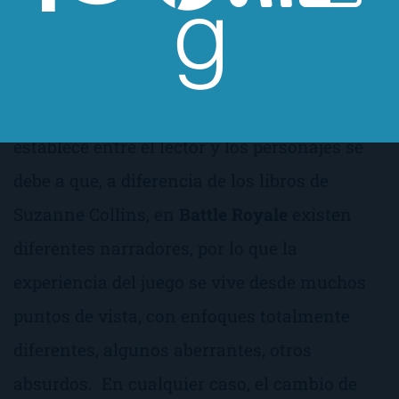
es más dulce, más íntimo, y más real. Sí, todo
es más despiadado y más absurdo, a veces,
pero, del mismo modo, también es todo más
emotivo. Este grado de intimidad que se
establece entre el lector y los personajes se
debe a que, a diferencia de los libros de
Suzanne Collins, en
Battle Royale
existen
diferentes narradores, por lo que la
experiencia del juego se vive desde muchos
puntos de vista, con enfoques totalmente
diferentes, algunos aberrantes, otros
absurdos. En cualquier caso, el cambio de