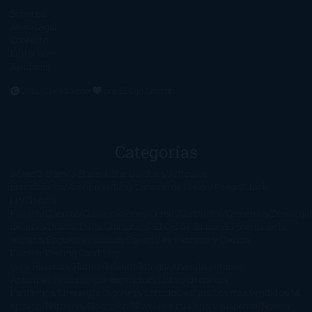
Sobre mí
Aviso Legal
Contacto
Editoriales
Ayúdame
2016. Creado con
por
El Ojo Lector
.
Categorías
1-Star
2-Stars
3-Stars
4-Stars
5-Stars
Artículos
periodísticos
Aventuras
Blog
Canción de Hielo y Fuego
Chick-
Lit
Ciencia
Ficción
Clásicos
Colaboraciones
Comic
Concursos
Crecemos
Descarga
del libro
Drama
Duda Gramatical
El Ojo de Sauron
El poema de la
semana
Encuestas
Erótica
Especiales
Fantasía y Ciencia
Ficción
Feeling Good
Hay
vida
Histórica
Humor
Infantil
Intriga
Juvenil
Lecturas
Anticipadas
Libros que enganchan
Listas
Literatura
Fantástica
Literatura Japonesa
LofbuksDesigns
Los más vendidos
Mi
opinión
Narrativa
No ficción
Novela de misterio y suspense
Novela