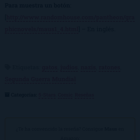
Para muestra un botón
:
[
http://www.randomhouse.com/pantheon/gra
phicnovels/maus1_4.html
] – En inglés.
Etiquetas
:
gatos
,
judios
,
nazis
,
ratones
,
Segunda Guerra Mundial
Categorías:
5-Stars
,
Comic
,
Reseñas
¿Te ha convencido la reseña? Consigue
Maus
en
Amazon: