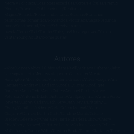
Negra y Policiaca
Ocasiones especiales
Otros
Películas
Premio
Planeta
Próximas Publicaciones
Realismo
Mágico
Realista
Recomendaciones
Reseñas
Romance
paranormal
Romántica
Romántica Victoriana
Sagas
Segunda
mano
Sentimental
Series
Sobrevivir a una
novela
Terror
Test
Thriller
Trilogías
Uncategorized
Ya a la
venta
Young Adults
¡No me gusta!
Autores
@ZoeSwinger
Abigail Gibbs
Adam Nevill
Adriana Rubens
Alaitz
Leceaga
Alberto Méndez
Alejandro Castroguer
Alexis
Harrington
Alice Kellen
Almudena Grandes
Altea Morgan
Ana
Cantarero
Andrew Davidson
Ángela Quintas
Angélique
Barbérat
Anna Todd
Anna Zaires
Annabel Pitcher
Anny
Peterson
Antonio Dikele Distefano
Art Spiegelman
Arturo Pérez-
Reverte
Audrey Carlan
Beth Kery
Beth Revis
Brittainy C.
Cherry
Camilla Läckberg
Carla Gràcia Mercadé
Carme
Chaparro
Carmen Martín Gaite
Caroline March
Celeste
Bradley
Celeste Ng
Charlaine Harris
Charles Dubow
Cherry
Chic
Cheryl Strayed
Christina Lauren
Colleen Hoover
Colleen
McCullough
Connie Willis
Cristina Prada
Daniel Glattauer
Daniela