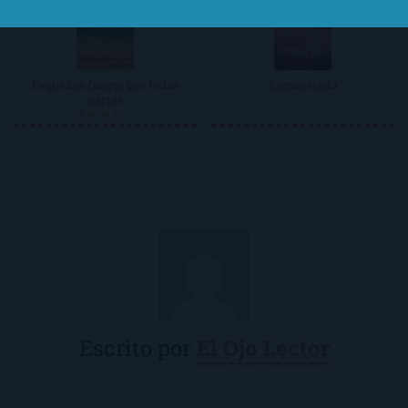
Pequeños fuegos por todas
Secuestrada
partes
★★★★☆
Escrito por
El Ojo Lector