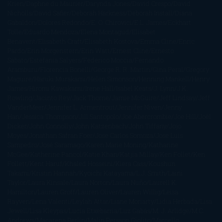
Krien
Daphne du Maurier
Darynda Jones
David Crespo
David
Nicholls
David Safier
Deborah Harkness
Deborah Install
Diana
Gabaldon
Dolores Redondo
E. O. Chirovici
E.L. James
Eckhart
Tolle
Eduardo Mendoza
Elena Montagud
Elísabet
Benavent
Elisabeth Craft
Elisabeth Kostova
Emma Cline
Enric
Pardo
Erin Morgenstern
Erin Watt
Ernest Cline
Ernesto
Sábato
Estefanía Salyers
Federico Moccia
Fernando
Aramburu
Florencia Bonelli
George R. R. Martin
Gina Peral
Gregory
Maguire
Haruki Murakami
Helen Simonson
Henning Mankell
Henry
James
Hiromi Kawakami
Irene Hall
Isabel Keats
J. Lynn
J.K.
Rowling
Jacinto Rey
Jack Thorne
Jamie McGuire
Jeff Lindsay
Jeff
VanderMeer
Jennifer L. Armentrout
Jennifer Niven
Jenny
Han
Jessica Thompson
Jill Santopolo
Joe Abercrombie
Joe Hill
Joël
Dicker
John Connolly
John Katzenbach
John Tiffany
Jojo
Moyes
Jonathan Safran Foer
Jose Carlos Somoza
Jose Luis
Sampedro
José Saramago
Karen Marie Moning
Katharine
McGee
Katherine Pancol
Katie Khan
Katjia Millay
Ken Follet
Ken
Follett
Kent Haruf
Khaled Hosseini
Kiera Cass
Koushun
Takami
Kristin Hannah
Kyoichi Katayama
L.J. Smith
Laini
Taylor
Laura Kinsale
Laura Norton
Laura Nuño
Laurell K.
Hamilton
Lauren Groff
Lauren Oliver
Lauren Willig
Leisa
Rayven
Lena Valenti
Leylah Attar
Liane Moriarty
Lidia Herbada
Lisa
Jewell
Lisa Kleypas
Lucía Etxebarria
Luz Gabás
M. J. Arlidge
M.C.
Andrews
Macarena Berlín
Malin Persson Giolito
Marcello