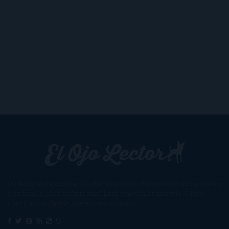
Un lector en la sombra. Escribo por escribir. Recomiendo libros. Blanco
y en botella. ¿Qué queréis más? Leed y no veáis tanta tele. O leed
mientras veis la tele, que eso es muy sano.