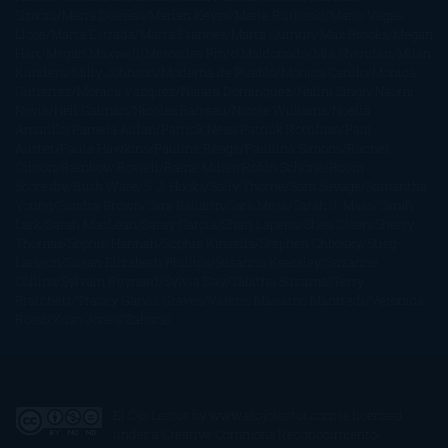
Simoni
María Dueñas
Marian Keyes
Marie Rutkoski
Mario Vagas
Llosa
Marta Estrada
Marta Francés
Marta Quintín
Max Brooks
Megan
Hart
Megan Maxwell
Mercedes Pinto Maldonado
Mia Sheridan
Milan
Kundera
Milly Johnson
Moderna de Pueblo
Mónica Carillo
Mónica
Gutiérrez
Mónica Vázquez
Naiara Domínguez
Nalini Singh
Naomi
Novik
Neil Gaiman
Nicolas Barreau
Nicole Williams
Noelia
Amarillo
Pamela Aidan
Patrick Ness
Patrick Rothfuss
Paul
Auster
Paula Hawkins
Pauline Réage
Paullina Simons
Rachel
Gibson
Rainbow Rowell
Raine Miller
Robin Schone
Robin
Scoresby
Ruth Ware
S. J. Hooks
Sally Thorne
Sam Savage
Samantha
Young
Sandra Brown
Sara Ballarín
Sara Mesa
Sarah J. Maas
Sarah
Lark
Sarah MacLean
Saray García
Shari Lapena
Shea Olsen
Sherry
Thomas
Sophie Hannah
Sophie Kinsella
Stephen Chbosky
Stieg
Larsson
Susan Elizabeth Phillips
Susanna Kearsley
Suzanne
Collins
Sylvain Reynard
Sylvia Day
Tabitha Suzuma
Terry
Pratchett
Tracey Garvis Graves
Valerio Massimo Manfredi
Veronica
Rossi
Xuso Jones
Zahara
El Ojo Lector
by
www.elojolector.com
is licensed
under a
Creative Commons Reconocimiento-