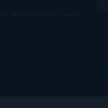
sts
Libros Que Enganchan
Contacto