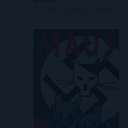
de
Art Spiegelman