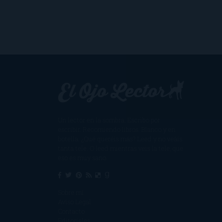
Un lector en la sombra. Escribo por
escribir. Recomiendo libros. Blanco y en
botella. ¿Qué queréis más? Leed y no veáis
tanta tele. O leed mientras veis la tele, que
eso es muy sano.
Sobre mí
Aviso Legal
Contacto
Editoriales