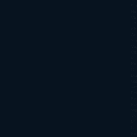
Sm
Nu
Oli
Att
Kl
An
Si
Va
Qu
Ma
Ku
Car
Do
Ga
Am
Ro
Ré
Ro
Wa
Yo
Ma
La
Kin