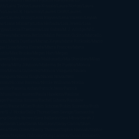
ith
Laini Taylor
Laura Kinsale
Laura Norton
Laura
ño
Laurell K. Hamilton
Lauren Groff
Lauren
ver
Lauren Willig
Leisa Rayven
Lena Valenti
Leylah
ar
Liane Moriarty
Lidia Herbada
Lisa Jewell
Lisa
eypas
Lucía Etxebarria
Luz Gabás
M. J. Arlidge
M.C.
drews
Macarena Berlín
Malin Persson Giolito
Marcello
moni
María Dueñas
Marian Keyes
Marie Rutkoski
Mario
gas Llosa
Marta Estrada
Marta Francés
Marta
intín
Max Brooks
Megan Hart
Megan
xwell
Mercedes Pinto Maldonado
Mia Sheridan
Milan
ndera
Milly Johnson
Moderna de Pueblo
Mónica
illo
Mónica Gutiérrez
Mónica Vázquez
Naiara
mínguez
Nalini Singh
Naomi Novik
Neil
iman
Nicolas Barreau
Nicole Williams
Noelia
arillo
Pamela Aidan
Patrick Ness
Patrick
thfuss
Paul Auster
Paula Hawkins
Pauline
age
Paullina Simons
Rachel Gibson
Rainbow
well
Raine Miller
Robin Schone
Robin Scoresby
Ruth
re
S. J. Hooks
Sally Thorne
Sam Savage
Samantha
ung
Sandra Brown
Sara Ballarín
Sara Mesa
Sarah J.
as
Sarah Lark
Sarah MacLean
Saray García
Shari
pena
Shea Olsen
Sherry Thomas
Sophie Hannah
Sophie
sella
Stephen Chbosky
Stieg Larsson
Susan Elizabeth