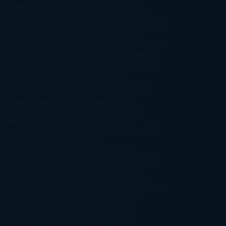
Cullough
Connie Willis
Cristina Prada
Daniel
ttauer
Daniela Krien
Daphne du Maurier
Darynda
nes
David Crespo
David Nicholls
David Safier
Deborah
rkness
Deborah Install
Diana Gabaldon
Dolores
dondo
E. O. Chirovici
E.L. James
Eckhart Tolle
Eduardo
ndoza
Elena Montagud
Elísabet Benavent
Elisabeth
ft
Elisabeth Kostova
Emma Cline
Enric Pardo
Erin
rgenstern
Erin Watt
Ernest Cline
Ernesto
bato
Estefanía Salyers
Federico Moccia
Fernando
amburu
Florencia Bonelli
George R. R. Martin
Gina
al
Gregory Maguire
Haruki Murakami
Helen
monson
Henning Mankell
Henry James
Hiromi
wakami
Irene Hall
Isabel Keats
J. Lynn
J.K.
wling
Jacinto Rey
Jack Thorne
Jamie McGuire
Jeff
ndsay
Jeff VanderMeer
Jennifer L.
mentrout
Jennifer Niven
Jenny Han
Jessica
ompson
Jill Santopolo
Joe Abercrombie
Joe Hill
Joël
cker
John Connolly
John Katzenbach
John
fany
Jojo Moyes
Jonathan Safran Foer
Jose Carlos
moza
Jose Luis Sampedro
José Saramago
Karen Marie
ning
Katharine McGee
Katherine Pancol
Katie
an
Katjia Millay
Ken Follet
Ken Follett
Kent
ruf
Khaled Hosseini
Kiera Cass
Koushun
kami
Kristin Hannah
Kyoichi Katayama
L.J.