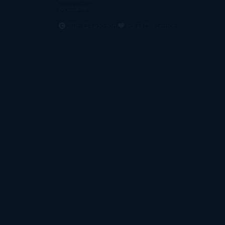
Ayúdame
2016. Creado con
por
El Ojo Lector
.