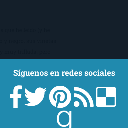
 que he leído (y he
o y negro, sus viñetas
 muy trillada, pero
óxima a Orwell y a
Síguenos en redes sociales
anja», Spiegelman
acterizando, […]