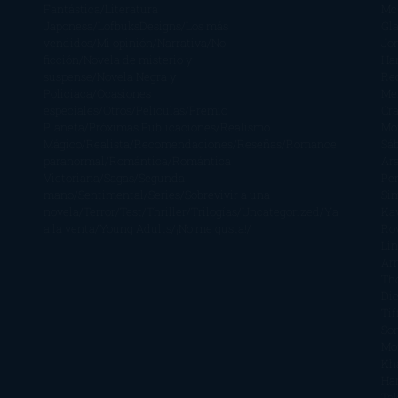
Fantástica
Literatura
Mc
Japonesa
LofbuksDesigns
Los más
Gla
vendidos
Mi opinión
Narrativa
No
Jo
ficción
Novela de misterio y
Ha
suspense
Novela Negra y
Re
Policiaca
Ocasiones
Me
especiales
Otros
Películas
Premio
Cra
Planeta
Próximas Publicaciones
Realismo
Mo
Mágico
Realista
Recomendaciones
Reseñas
Romance
Sá
paranormal
Romántica
Romántica
Ar
Victoriana
Sagas
Segunda
Per
mano
Sentimental
Series
Sobrevivir a una
Si
novela
Terror
Test
Thriller
Trilogías
Uncategorized
Ya
Ka
a la venta
Young Adults
¡No me gusta!
Ro
Li
Ar
Th
Di
Tif
So
Mo
Kh
Ha
Ta