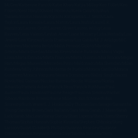
McGee
Katherine Pancol
Katie Khan
Katjia Millay
Ken Follet
Ken
Follett
Kent Haruf
Khaled Hosseini
Kiera Cass
Koushun
Takami
Kristin Hannah
Kyoichi Katayama
L.J. Smith
Laini
Taylor
Laura Kinsale
Laura Norton
Laura Nuño
Laurell K.
Hamilton
Lauren Groff
Lauren Oliver
Lauren Willig
Leisa
Rayven
Lena Valenti
Leylah Attar
Liane Moriarty
Lidia Herbada
Lisa
Jewell
Lisa Kleypas
Lucía Etxebarria
Luz Gabás
M. J. Arlidge
M.C.
Andrews
Macarena Berlín
Malin Persson Giolito
Marcello
Simoni
María Dueñas
Marian Keyes
Marie Rutkoski
Mario Vagas
Llosa
Marta Estrada
Marta Francés
Marta Quintín
Max Brooks
Megan
Hart
Megan Maxwell
Mercedes Pinto Maldonado
Mia Sheridan
Milan
Kundera
Milly Johnson
Moderna de Pueblo
Mónica Carillo
Mónica
Gutiérrez
Mónica Vázquez
Naiara Domínguez
Nalini Singh
Naomi
Novik
Neil Gaiman
Nicolas Barreau
Nicole Williams
Noelia
Amarillo
Pamela Aidan
Patrick Ness
Patrick Rothfuss
Paul
Auster
Paula Hawkins
Pauline Réage
Paullina Simons
Rachel
Gibson
Rainbow Rowell
Raine Miller
Robin Schone
Robin
Scoresby
Ruth Ware
S. J. Hooks
Sally Thorne
Sam Savage
Samantha
Young
Sandra Brown
Sara Ballarín
Sara Mesa
Sarah J. Maas
Sarah
Lark
Sarah MacLean
Saray García
Shari Lapena
Shea Olsen
Sherry
Thomas
Sophie Hannah
Sophie Kinsella
Stephen Chbosky
Stieg
Larsson
Susan Elizabeth Phillips
Susanna Kearsley
Suzanne
Collins
Sylvain Reynard
Sylvia Day
Tabitha Suzuma
Terry