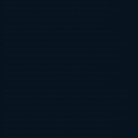
Barbérat
Anna Todd
Anna Zaires
Annabel Pitcher
Anny
Peterson
Antonio Dikele Distefano
Art Spiegelman
Arturo Pérez-
Reverte
Audrey Carlan
Beth Kery
Beth Revis
Brittainy C.
Cherry
Camilla Läckberg
Carla Gràcia Mercadé
Carme
Chaparro
Carmen Martín Gaite
Caroline March
Celeste
Bradley
Celeste Ng
Charlaine Harris
Charles Dubow
Cherry
Chic
Cheryl Strayed
Christina Lauren
Colleen Hoover
Colleen
McCullough
Connie Willis
Cristina Prada
Daniel Glattauer
Daniela
Krien
Daphne du Maurier
Darynda Jones
David Crespo
David
Nicholls
David Safier
Deborah Harkness
Deborah Install
Diana
Gabaldon
Dolores Redondo
E. O. Chirovici
E.L. James
Eckhart
Tolle
Eduardo Mendoza
Elena Montagud
Elísabet
Benavent
Elisabeth Craft
Elisabeth Kostova
Emma Cline
Enric
Pardo
Erin Morgenstern
Erin Watt
Ernest Cline
Ernesto
Sábato
Estefanía Salyers
Federico Moccia
Fernando
Aramburu
Florencia Bonelli
George R. R. Martin
Gina Peral
Gregory
Maguire
Haruki Murakami
Helen Simonson
Henning Mankell
Henry
James
Hiromi Kawakami
Irene Hall
Isabel Keats
J. Lynn
J.K.
Rowling
Jacinto Rey
Jack Thorne
Jamie McGuire
Jeff Lindsay
Jeff
VanderMeer
Jennifer L. Armentrout
Jennifer Niven
Jenny
Han
Jessica Thompson
Jill Santopolo
Joe Abercrombie
Joe Hill
Joël
Dicker
John Connolly
John Katzenbach
John Tiffany
Jojo
Moyes
Jonathan Safran Foer
Jose Carlos Somoza
Jose Luis
Sampedro
José Saramago
Karen Marie Moning
Katharine