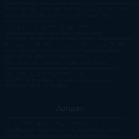
Ficción
Clásicos
Colaboraciones
Comic
Concursos
Crecemos
Descarga
del libro
Drama
Duda Gramatical
El Ojo de Sauron
El poema de la
semana
Encuestas
Erótica
Especiales
Fantasía y Ciencia
Ficción
Feeling Good
Hay
vida
Histórica
Humor
Infantil
Intriga
Juvenil
Lecturas
Anticipadas
Libros que enganchan
Listas
Literatura
Fantástica
Literatura Japonesa
LofbuksDesigns
Los más vendidos
Mi
opinión
Narrativa
No ficción
Novela de misterio y suspense
Novela
Negra y Policiaca
Ocasiones especiales
Otros
Películas
Premio
Planeta
Próximas Publicaciones
Realismo
Mágico
Realista
Recomendaciones
Reseñas
Romance
paranormal
Romántica
Romántica Victoriana
Sagas
Segunda
mano
Sentimental
Series
Sobrevivir a una
novela
Terror
Test
Thriller
Trilogías
Uncategorized
Ya a la
venta
Young Adults
¡No me gusta!
Autores
@ZoeSwinger
Abigail Gibbs
Adam Nevill
Adriana Rubens
Alaitz
Leceaga
Alberto Méndez
Alejandro Castroguer
Alexis
Harrington
Alice Kellen
Almudena Grandes
Altea Morgan
Ana
Cantarero
Andrew Davidson
Ángela Quintas
Angélique