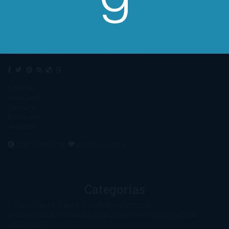
Un lector en la sombra. Escribo por escribir. Recomiendo libros. Blanco
y en botella. ¿Qué queréis más? Leed y no veáis tanta tele. O leed
mientras veis la tele, que eso es muy sano.
Sobre mí
Aviso Legal
Contacto
Editoriales
Ayúdame
2016. Creado con
por
El Ojo Lector
.
Categorías
1-Star
2-Stars
3-Stars
4-Stars
5-Stars
Artículos
periodísticos
Aventuras
Blog
Canción de Hielo y Fuego
Chick-
Lit
Ciencia