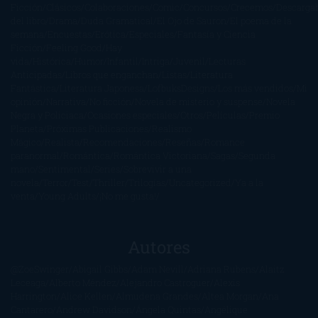
Ficción
Clásicos
Colaboraciones
Comic
Concursos
Crecemos
Descarga
del libro
Drama
Duda Gramatical
El Ojo de Sauron
El poema de la
semana
Encuestas
Erótica
Especiales
Fantasía y Ciencia
Ficción
Feeling Good
Hay
vida
Histórica
Humor
Infantil
Intriga
Juvenil
Lecturas
Anticipadas
Libros que enganchan
Listas
Literatura
Fantástica
Literatura Japonesa
LofbuksDesigns
Los más vendidos
Mi
opinión
Narrativa
No ficción
Novela de misterio y suspense
Novela
Negra y Policiaca
Ocasiones especiales
Otros
Películas
Premio
Planeta
Próximas Publicaciones
Realismo
Mágico
Realista
Recomendaciones
Reseñas
Romance
paranormal
Romántica
Romántica Victoriana
Sagas
Segunda
mano
Sentimental
Series
Sobrevivir a una
novela
Terror
Test
Thriller
Trilogías
Uncategorized
Ya a la
venta
Young Adults
¡No me gusta!
Autores
@ZoeSwinger
Abigail Gibbs
Adam Nevill
Adriana Rubens
Alaitz
Leceaga
Alberto Méndez
Alejandro Castroguer
Alexis
Harrington
Alice Kellen
Almudena Grandes
Altea Morgan
Ana
Cantarero
Andrew Davidson
Ángela Quintas
Angélique