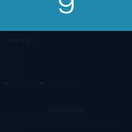
Un lector en la sombra. Escribo por escribir. Recomiendo libros. Blanco
y en botella. ¿Qué queréis más? Leed y no veáis tanta tele. O leed
mientras veis la tele, que eso es muy sano.
Sobre mí
Aviso Legal
Contacto
Editoriales
Ayúdame
2016. Creado con
por
El Ojo Lector
.
Categorías
1-Star
2-Stars
3-Stars
4-Stars
5-Stars
Artículos
periodísticos
Aventuras
Blog
Canción de Hielo y Fuego
Chick-
Lit
Ciencia