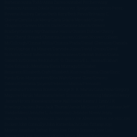
Barbérat
Anna Todd
Anna Zaires
Annabel Pitcher
Anny
Peterson
Antonio Dikele Distefano
Art Spiegelman
Arturo Pérez-
Reverte
Audrey Carlan
Beth Kery
Beth Revis
Brittainy C.
Cherry
Camilla Läckberg
Carla Gràcia Mercadé
Carme
Chaparro
Carmen Martín Gaite
Caroline March
Celeste
Bradley
Celeste Ng
Charlaine Harris
Charles Dubow
Cherry
Chic
Cheryl Strayed
Christina Lauren
Colleen Hoover
Colleen
McCullough
Connie Willis
Cristina Prada
Daniel Glattauer
Daniela
Krien
Daphne du Maurier
Darynda Jones
David Crespo
David
Nicholls
David Safier
Deborah Harkness
Deborah Install
Diana
Gabaldon
Dolores Redondo
E. O. Chirovici
E.L. James
Eckhart
Tolle
Eduardo Mendoza
Elena Montagud
Elísabet
Benavent
Elisabeth Craft
Elisabeth Kostova
Emma Cline
Enric
Pardo
Erin Morgenstern
Erin Watt
Ernest Cline
Ernesto
Sábato
Estefanía Salyers
Federico Moccia
Fernando
Aramburu
Florencia Bonelli
George R. R. Martin
Gina Peral
Gregory
Maguire
Haruki Murakami
Helen Simonson
Henning Mankell
Henry
James
Hiromi Kawakami
Irene Hall
Isabel Keats
J. Lynn
J.K.
Rowling
Jacinto Rey
Jack Thorne
Jamie McGuire
Jeff Lindsay
Jeff
VanderMeer
Jennifer L. Armentrout
Jennifer Niven
Jenny
Han
Jessica Thompson
Jill Santopolo
Joe Abercrombie
Joe Hill
Joël
Dicker
John Connolly
John Katzenbach
John Tiffany
Jojo
Moyes
Jonathan Safran Foer
Jose Carlos Somoza
Jose Luis
Sampedro
José Saramago
Karen Marie Moning
Katharine