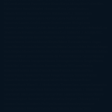
McGee
Katherine Pancol
Katie Khan
Katjia Millay
Ken Follet
Ken
Follett
Kent Haruf
Khaled Hosseini
Kiera Cass
Koushun
Takami
Kristin Hannah
Kyoichi Katayama
L.J. Smith
Laini
Taylor
Laura Kinsale
Laura Norton
Laura Nuño
Laurell K.
Hamilton
Lauren Groff
Lauren Oliver
Lauren Willig
Leisa
Rayven
Lena Valenti
Leylah Attar
Liane Moriarty
Lidia Herbada
Lisa
Jewell
Lisa Kleypas
Lucía Etxebarria
Luz Gabás
M. J. Arlidge
M.C.
Andrews
Macarena Berlín
Malin Persson Giolito
Marcello
Simoni
María Dueñas
Marian Keyes
Marie Rutkoski
Mario Vagas
Llosa
Marta Estrada
Marta Francés
Marta Quintín
Max Brooks
Megan
Hart
Megan Maxwell
Mercedes Pinto Maldonado
Mia Sheridan
Milan
Kundera
Milly Johnson
Moderna de Pueblo
Mónica Carillo
Mónica
Gutiérrez
Mónica Vázquez
Naiara Domínguez
Nalini Singh
Naomi
Novik
Neil Gaiman
Nicolas Barreau
Nicole Williams
Noelia
Amarillo
Pamela Aidan
Patrick Ness
Patrick Rothfuss
Paul
Auster
Paula Hawkins
Pauline Réage
Paullina Simons
Rachel
Gibson
Rainbow Rowell
Raine Miller
Robin Schone
Robin
Scoresby
Ruth Ware
S. J. Hooks
Sally Thorne
Sam Savage
Samantha
Young
Sandra Brown
Sara Ballarín
Sara Mesa
Sarah J. Maas
Sarah
Lark
Sarah MacLean
Saray García
Shari Lapena
Shea Olsen
Sherry
Thomas
Sophie Hannah
Sophie Kinsella
Stephen Chbosky
Stieg
Larsson
Susan Elizabeth Phillips
Susanna Kearsley
Suzanne
Collins
Sylvain Reynard
Sylvia Day
Tabitha Suzuma
Terry