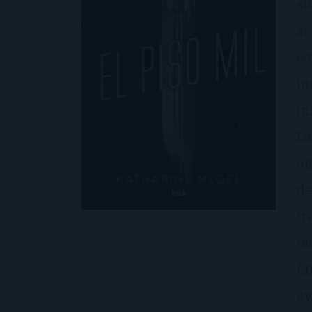
sk
sí
es
in
in
La
am
de
tr
te
En
av