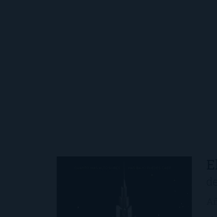
E
d
Añ