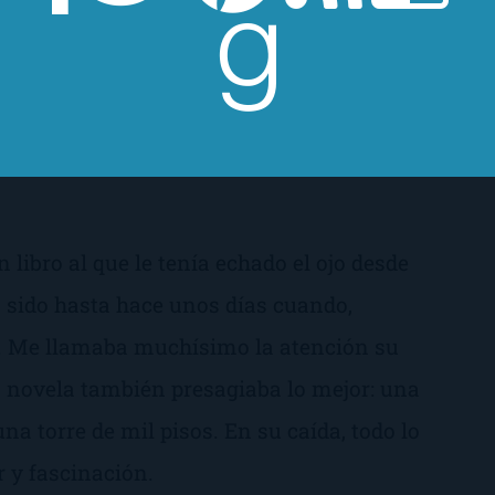
 libro al que le tenía echado el ojo desde
 sido hasta hace unos días cuando,
te. Me llamaba muchísimo la atención su
a novela también presagiaba lo mejor: una
na torre de mil pisos. En su caída, todo lo
r y fascinación.