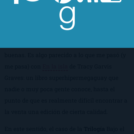
han traducido a más de veinte idiomas, esta
que os escribe, hasta hace aproximadamente
un mes, no tenía ni idea de que existían estas
novelas y, por supuesto, de que fueran tan
buenas. Es algo parecido a lo que me pasó (y
me pasa) con
En la isla
de Tracy Garvis
Graves: un libro
superhipermegaguay
que
nadie o muy poca gente conoce, hasta el
punto de que es realmente difícil encontrar a
la venta una edición de cierta calidad.
En este sentido, el caso de la
Trilogía
Bajo el