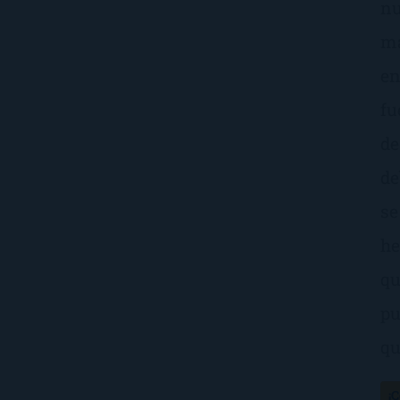
nu
ma
en
fu
de
de
se
he
qu
pu
qu
¡