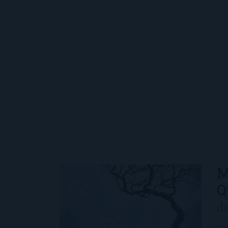
M
Q
d