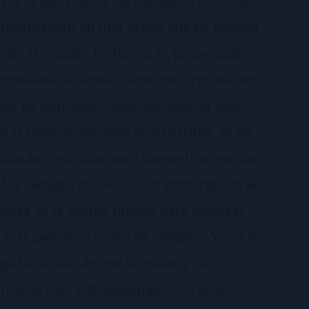
rvi, el hijo menor del rey, nació con una
lformación en una mano que ha llevado
todo el mundo, incluso a su propio padre,
considerarlo «medio hombre». Por eso, en
gar de formarse como guerrero, al igual
e el resto de varones de su estirpe, se ha
dicado a estudiar para convertirse en uno
 los clérigos del reino. Sin embargo, en la
spera de la última prueba para ingresar
 esta poderosa orden de sabios, a Yarvi le
ega la noticia de que su padre y su
rmano han sido asesinados. Él es el