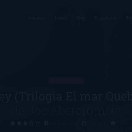
Reseñas
Listas
Blog
Especiales
Te
RESEÑA
ey (Trilogía El mar Queb
de
Joe Abercrombie
Hace 10 años
28/08/17
2