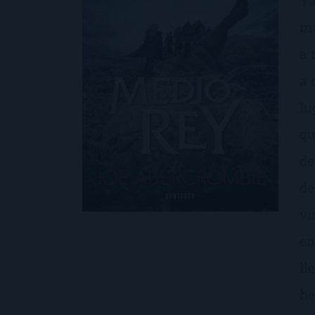
Ya
ma
a 
a 
lu
qu
de
de
ví
en
ll
he