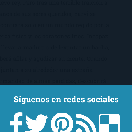
evo rey. Pero tras una terrible traición a
nos de sus seres queridos, Yarvi se
contrará solo en un mundo regido por la
erza física y los corazones fríos. Incapaz
 llevar armadura o de levantar un hacha,
berá afilar y agudizar su mente. Cuando
 juntan a su alrededor una extraña
rmandad de almas perdidas, descubrirá
e esos compañeros inesperados tal vez
Síguenos en redes sociales
edan ayudarle a convertirse en el hombre
e quiere ser.
Consíguelo aquí!