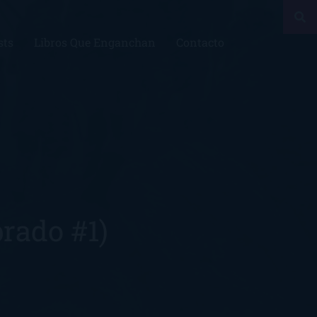
sts
Libros Que Enganchan
Contacto
rado #1)