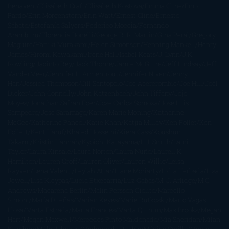
Benavent
Elisabeth Craft
Elisabeth Kostova
Emma Cline
Enric
Pardo
Erin Morgenstern
Erin Watt
Ernest Cline
Ernesto
Sábato
Estefanía Salyers
Federico Moccia
Fernando
Aramburu
Florencia Bonelli
George R. R. Martin
Gina Peral
Gregory
Maguire
Haruki Murakami
Helen Simonson
Henning Mankell
Henry
James
Hiromi Kawakami
Irene Hall
Isabel Keats
J. Lynn
J.K.
Rowling
Jacinto Rey
Jack Thorne
Jamie McGuire
Jeff Lindsay
Jeff
VanderMeer
Jennifer L. Armentrout
Jennifer Niven
Jenny
Han
Jessica Thompson
Jill Santopolo
Joe Abercrombie
Joe Hill
Joël
Dicker
John Connolly
John Katzenbach
John Tiffany
Jojo
Moyes
Jonathan Safran Foer
Jose Carlos Somoza
Jose Luis
Sampedro
José Saramago
Karen Marie Moning
Katharine
McGee
Katherine Pancol
Katie Khan
Katjia Millay
Ken Follet
Ken
Follett
Kent Haruf
Khaled Hosseini
Kiera Cass
Koushun
Takami
Kristin Hannah
Kyoichi Katayama
L.J. Smith
Laini
Taylor
Laura Kinsale
Laura Norton
Laura Nuño
Laurell K.
Hamilton
Lauren Groff
Lauren Oliver
Lauren Willig
Leisa
Rayven
Lena Valenti
Leylah Attar
Liane Moriarty
Lidia Herbada
Lisa
Jewell
Lisa Kleypas
Lucía Etxebarria
Luz Gabás
M. J. Arlidge
M.C.
Andrews
Macarena Berlín
Malin Persson Giolito
Marcello
Simoni
María Dueñas
Marian Keyes
Marie Rutkoski
Mario Vagas
Llosa
Marta Estrada
Marta Francés
Marta Quintín
Max Brooks
Megan
Hart
Megan Maxwell
Mercedes Pinto Maldonado
Mia Sheridan
Milan