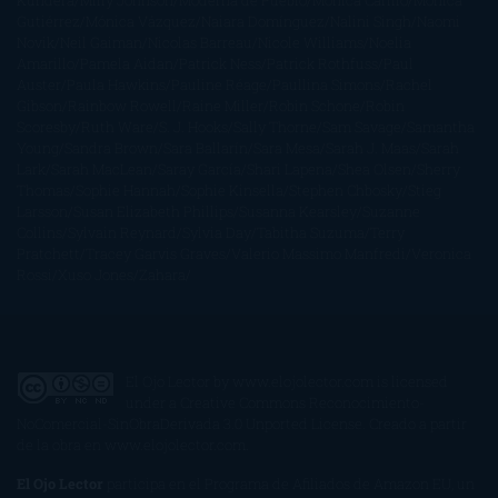
Kundera
Milly Johnson
Moderna de Pueblo
Mónica Carillo
Mónica
Gutiérrez
Mónica Vázquez
Naiara Domínguez
Nalini Singh
Naomi
Novik
Neil Gaiman
Nicolas Barreau
Nicole Williams
Noelia
Amarillo
Pamela Aidan
Patrick Ness
Patrick Rothfuss
Paul
Auster
Paula Hawkins
Pauline Réage
Paullina Simons
Rachel
Gibson
Rainbow Rowell
Raine Miller
Robin Schone
Robin
Scoresby
Ruth Ware
S. J. Hooks
Sally Thorne
Sam Savage
Samantha
Young
Sandra Brown
Sara Ballarín
Sara Mesa
Sarah J. Maas
Sarah
Lark
Sarah MacLean
Saray García
Shari Lapena
Shea Olsen
Sherry
Thomas
Sophie Hannah
Sophie Kinsella
Stephen Chbosky
Stieg
Larsson
Susan Elizabeth Phillips
Susanna Kearsley
Suzanne
Collins
Sylvain Reynard
Sylvia Day
Tabitha Suzuma
Terry
Pratchett
Tracey Garvis Graves
Valerio Massimo Manfredi
Veronica
Rossi
Xuso Jones
Zahara
El Ojo Lector
by
www.elojolector.com
is licensed
under a
Creative Commons Reconocimiento-
NoComercial-SinObraDerivada 3.0 Unported License
. Creado a partir
de la obra en
www.elojolector.com
.
El Ojo Lector
participa en el Programa de Afiliados de Amazon EU, un