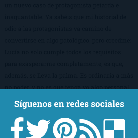
un nuevo caso de protagonista petarda e
inaguantable. Ya sabéis que mi historial de
odio a las protagonistas va camino de
convertirse en algo patológico, pero creedme:
Lucía no solo cumple todos los requisitos
para exasperarme completamente, es que,
además, se lleva la palma. Es ordinaria a más
no poder, y no es que tenga yo algo personal
en contra de las ordinarias. De hecho, no me
Síguenos en redes sociales
caen excesivamente mal en la vida real. Sin
embargo, estoy muy en contra de la
vulgaridad porque sí y gratuita. La