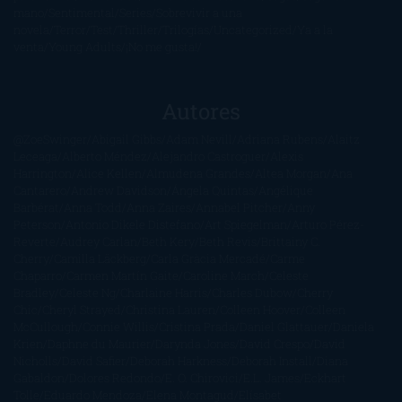
mano
Sentimental
Series
Sobrevivir a una
novela
Terror
Test
Thriller
Trilogías
Uncategorized
Ya a la
venta
Young Adults
¡No me gusta!
Autores
@ZoeSwinger
Abigail Gibbs
Adam Nevill
Adriana Rubens
Alaitz
Leceaga
Alberto Méndez
Alejandro Castroguer
Alexis
Harrington
Alice Kellen
Almudena Grandes
Altea Morgan
Ana
Cantarero
Andrew Davidson
Ángela Quintas
Angélique
Barbérat
Anna Todd
Anna Zaires
Annabel Pitcher
Anny
Peterson
Antonio Dikele Distefano
Art Spiegelman
Arturo Pérez-
Reverte
Audrey Carlan
Beth Kery
Beth Revis
Brittainy C.
Cherry
Camilla Läckberg
Carla Gràcia Mercadé
Carme
Chaparro
Carmen Martín Gaite
Caroline March
Celeste
Bradley
Celeste Ng
Charlaine Harris
Charles Dubow
Cherry
Chic
Cheryl Strayed
Christina Lauren
Colleen Hoover
Colleen
McCullough
Connie Willis
Cristina Prada
Daniel Glattauer
Daniela
Krien
Daphne du Maurier
Darynda Jones
David Crespo
David
Nicholls
David Safier
Deborah Harkness
Deborah Install
Diana
Gabaldon
Dolores Redondo
E. O. Chirovici
E.L. James
Eckhart
Tolle
Eduardo Mendoza
Elena Montagud
Elísabet