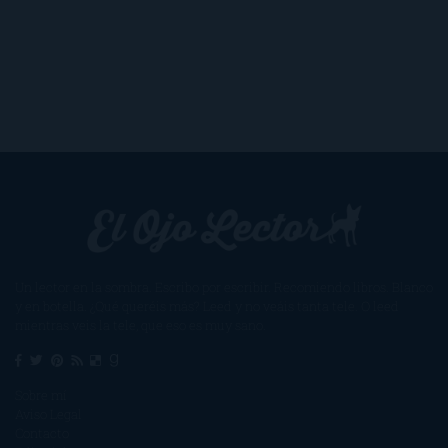
Un lector en la sombra. Escribo por escribir. Recomiendo libros. Blanco
y en botella. ¿Qué queréis más? Leed y no veáis tanta tele. O leed
mientras veis la tele, que eso es muy sano.
Sobre mí
Aviso Legal
Contacto