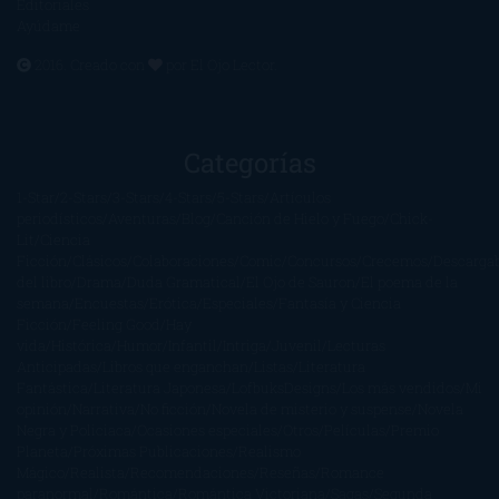
Editoriales
Ayúdame
2016. Creado con
por
El Ojo Lector
.
Categorías
1-Star
2-Stars
3-Stars
4-Stars
5-Stars
Artículos
periodísticos
Aventuras
Blog
Canción de Hielo y Fuego
Chick-
Lit
Ciencia
Ficción
Clásicos
Colaboraciones
Comic
Concursos
Crecemos
Descarga
del libro
Drama
Duda Gramatical
El Ojo de Sauron
El poema de la
semana
Encuestas
Erótica
Especiales
Fantasía y Ciencia
Ficción
Feeling Good
Hay
vida
Histórica
Humor
Infantil
Intriga
Juvenil
Lecturas
Anticipadas
Libros que enganchan
Listas
Literatura
Fantástica
Literatura Japonesa
LofbuksDesigns
Los más vendidos
Mi
opinión
Narrativa
No ficción
Novela de misterio y suspense
Novela
Negra y Policiaca
Ocasiones especiales
Otros
Películas
Premio
Planeta
Próximas Publicaciones
Realismo
Mágico
Realista
Recomendaciones
Reseñas
Romance
paranormal
Romántica
Romántica Victoriana
Sagas
Segunda