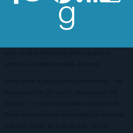
chabacanería para hacer la gracia, para que
el personaje parezca
supercool
(si puede ser
cool
ser ordinaria), en plan
soy-una-pija-que-
viste-de-marca-y-se-codea-con-la-high-class-
pero-en-la-intimidad-le-llamo-putita-y-
zorrón-a-mi-mejor-amiga
.
No way!
Lucía tiene la lengua de un camionero — es
una expresión,
¡Lo siento, camioneros del
mundo!
— y tiene la horrible costumbre de
decir «
Holaaaaaaaa»
en vez del tan recatado
y bonito «
Hola
» de toda la vida.
¿No os