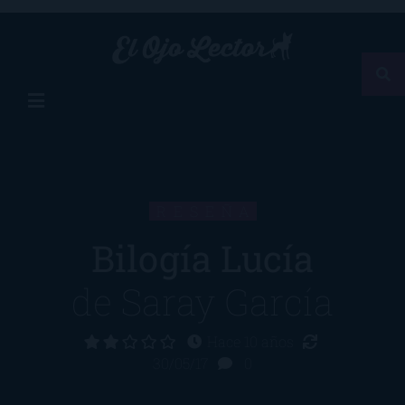
RESEÑA
Bilogía Lucía
de
Saray García
Hace 10 años
30/05/17
0