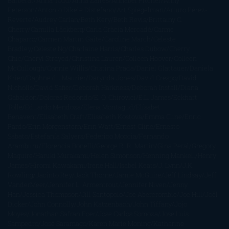
Barbérat
Anna Todd
Anna Zaires
Annabel Pitcher
Anny
Peterson
Antonio Dikele Distefano
Art Spiegelman
Arturo Pérez-
Reverte
Audrey Carlan
Beth Kery
Beth Revis
Brittainy C.
Cherry
Camilla Läckberg
Carla Gràcia Mercadé
Carme
Chaparro
Carmen Martín Gaite
Caroline March
Celeste
Bradley
Celeste Ng
Charlaine Harris
Charles Dubow
Cherry
Chic
Cheryl Strayed
Christina Lauren
Colleen Hoover
Colleen
McCullough
Connie Willis
Cristina Prada
Daniel Glattauer
Daniela
Krien
Daphne du Maurier
Darynda Jones
David Crespo
David
Nicholls
David Safier
Deborah Harkness
Deborah Install
Diana
Gabaldon
Dolores Redondo
E. O. Chirovici
E.L. James
Eckhart
Tolle
Eduardo Mendoza
Elena Montagud
Elísabet
Benavent
Elisabeth Craft
Elisabeth Kostova
Emma Cline
Enric
Pardo
Erin Morgenstern
Erin Watt
Ernest Cline
Ernesto
Sábato
Estefanía Salyers
Federico Moccia
Fernando
Aramburu
Florencia Bonelli
George R. R. Martin
Gina Peral
Gregory
Maguire
Haruki Murakami
Helen Simonson
Henning Mankell
Henry
James
Hiromi Kawakami
Irene Hall
Isabel Keats
J. Lynn
J.K.
Rowling
Jacinto Rey
Jack Thorne
Jamie McGuire
Jeff Lindsay
Jeff
VanderMeer
Jennifer L. Armentrout
Jennifer Niven
Jenny
Han
Jessica Thompson
Jill Santopolo
Joe Abercrombie
Joe Hill
Joël
Dicker
John Connolly
John Katzenbach
John Tiffany
Jojo
Moyes
Jonathan Safran Foer
Jose Carlos Somoza
Jose Luis
Sampedro
José Saramago
Karen Marie Moning
Katharine