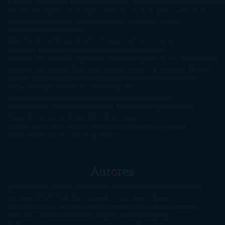
Ficción
Clásicos
Colaboraciones
Comic
Concursos
Crecemos
Descarga
del libro
Drama
Duda Gramatical
El Ojo de Sauron
El poema de la
semana
Encuestas
Erótica
Especiales
Fantasía y Ciencia
Ficción
Feeling Good
Hay
vida
Histórica
Humor
Infantil
Intriga
Juvenil
Lecturas
Anticipadas
Libros que enganchan
Listas
Literatura
Fantástica
Literatura Japonesa
LofbuksDesigns
Los más vendidos
Mi
opinión
Narrativa
No ficción
Novela de misterio y suspense
Novela
Negra y Policiaca
Ocasiones especiales
Otros
Películas
Premio
Planeta
Próximas Publicaciones
Realismo
Mágico
Realista
Recomendaciones
Reseñas
Romance
paranormal
Romántica
Romántica Victoriana
Sagas
Segunda
mano
Sentimental
Series
Sobrevivir a una
novela
Terror
Test
Thriller
Trilogías
Uncategorized
Ya a la
venta
Young Adults
¡No me gusta!
Autores
@ZoeSwinger
Abigail Gibbs
Adam Nevill
Adriana Rubens
Alaitz
Leceaga
Alberto Méndez
Alejandro Castroguer
Alexis
Harrington
Alice Kellen
Almudena Grandes
Altea Morgan
Ana
Cantarero
Andrew Davidson
Ángela Quintas
Angélique