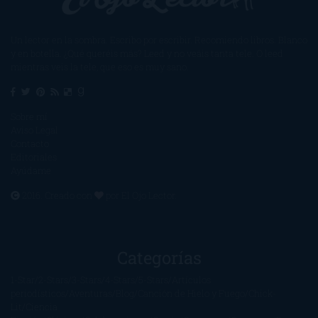
Un lector en la sombra. Escribo por escribir. Recomiendo libros. Blanco
y en botella. ¿Qué queréis más? Leed y no veáis tanta tele. O leed
mientras veis la tele, que eso es muy sano.
Sobre mí
Aviso Legal
Contacto
Editoriales
Ayúdame
2016. Creado con
por
El Ojo Lector
.
Categorías
1-Star
2-Stars
3-Stars
4-Stars
5-Stars
Artículos
periodísticos
Aventuras
Blog
Canción de Hielo y Fuego
Chick-
Lit
Ciencia