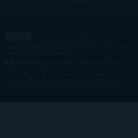
Rossi
Xuso Jones
Zahara
El Ojo Lector
by
www.elojolector.com
is licensed
under a
Creative Commons Reconocimiento-
NoComercial-SinObraDerivada 3.0 Unported License
. Creado a partir
de la obra en
www.elojolector.com
.
El Ojo Lector
participa en el Programa de Afiliados de Amazon EU, un
programa de publicidad para afiliados diseñado para ofrecer a sitios
web un modo de obtener comisiones por publicidad, publicitando e
incluyendo enlaces a Amazon.co.uk/ Amazon.de/ de.buyvip.com /
Amazon.fr/ Amazon.it/ it.buyvip.com/ Amazon.es/ es.buyvip.com.