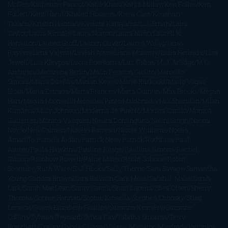
McGee
Katherine Pancol
Katie Khan
Katjia Millay
Ken Follet
Ken
Follett
Kent Haruf
Khaled Hosseini
Kiera Cass
Koushun
Takami
Kristin Hannah
Kyoichi Katayama
L.J. Smith
Laini
Taylor
Laura Kinsale
Laura Norton
Laura Nuño
Laurell K.
Hamilton
Lauren Groff
Lauren Oliver
Lauren Willig
Leisa
Rayven
Lena Valenti
Leylah Attar
Liane Moriarty
Lidia Herbada
Lisa
Jewell
Lisa Kleypas
Lucía Etxebarria
Luz Gabás
M. J. Arlidge
M.C.
Andrews
Macarena Berlín
Malin Persson Giolito
Marcello
Simoni
María Dueñas
Marian Keyes
Marie Rutkoski
Mario Vagas
Llosa
Marta Estrada
Marta Francés
Marta Quintín
Max Brooks
Megan
Hart
Megan Maxwell
Mercedes Pinto Maldonado
Mia Sheridan
Milan
Kundera
Milly Johnson
Moderna de Pueblo
Mónica Carillo
Mónica
Gutiérrez
Mónica Vázquez
Naiara Domínguez
Nalini Singh
Naomi
Novik
Neil Gaiman
Nicolas Barreau
Nicole Williams
Noelia
Amarillo
Pamela Aidan
Patrick Ness
Patrick Rothfuss
Paul
Auster
Paula Hawkins
Pauline Réage
Paullina Simons
Rachel
Gibson
Rainbow Rowell
Raine Miller
Robin Schone
Robin
Scoresby
Ruth Ware
S. J. Hooks
Sally Thorne
Sam Savage
Samantha
Young
Sandra Brown
Sara Ballarín
Sara Mesa
Sarah J. Maas
Sarah
Lark
Sarah MacLean
Saray García
Shari Lapena
Shea Olsen
Sherry
Thomas
Sophie Hannah
Sophie Kinsella
Stephen Chbosky
Stieg
Larsson
Susan Elizabeth Phillips
Susanna Kearsley
Suzanne
Collins
Sylvain Reynard
Sylvia Day
Tabitha Suzuma
Terry
Pratchett
Tracey Garvis Graves
Valerio Massimo Manfredi
Veronica