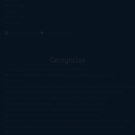
Aviso Legal
Contacto
Editoriales
Ayúdame
2016. Creado con
por
El Ojo Lector
.
Categorías
1-Star
2-Stars
3-Stars
4-Stars
5-Stars
Artículos
periodísticos
Aventuras
Blog
Canción de Hielo y Fuego
Chick-
Lit
Ciencia
Ficción
Clásicos
Colaboraciones
Comic
Concursos
Crecemos
Descarga
del libro
Drama
Duda Gramatical
El Ojo de Sauron
El poema de la
semana
Encuestas
Erótica
Especiales
Fantasía y Ciencia
Ficción
Feeling Good
Hay
vida
Histórica
Humor
Infantil
Intriga
Juvenil
Lecturas
Anticipadas
Libros que enganchan
Listas
Literatura
Fantástica
Literatura Japonesa
LofbuksDesigns
Los más vendidos
Mi
opinión
Narrativa
No ficción
Novela de misterio y suspense
Novela
Negra y Policiaca
Ocasiones especiales
Otros
Películas
Premio