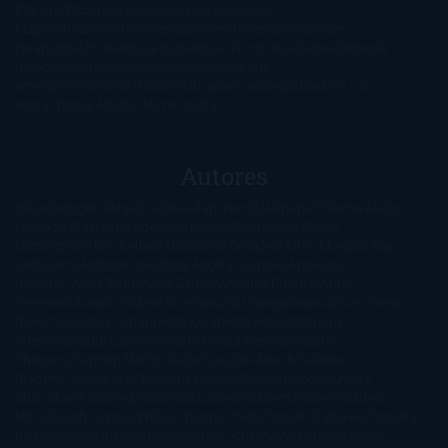
Planeta
Próximas Publicaciones
Realismo
Mágico
Realista
Recomendaciones
Reseñas
Romance
paranormal
Romántica
Romántica Victoriana
Sagas
Segunda
mano
Sentimental
Series
Sobrevivir a una
novela
Terror
Test
Thriller
Trilogías
Uncategorized
Ya a la
venta
Young Adults
¡No me gusta!
Autores
@ZoeSwinger
Abigail Gibbs
Adam Nevill
Adriana Rubens
Alaitz
Leceaga
Alberto Méndez
Alejandro Castroguer
Alexis
Harrington
Alice Kellen
Almudena Grandes
Altea Morgan
Ana
Cantarero
Andrew Davidson
Ángela Quintas
Angélique
Barbérat
Anna Todd
Anna Zaires
Annabel Pitcher
Anny
Peterson
Antonio Dikele Distefano
Art Spiegelman
Arturo Pérez-
Reverte
Audrey Carlan
Beth Kery
Beth Revis
Brittainy C.
Cherry
Camilla Läckberg
Carla Gràcia Mercadé
Carme
Chaparro
Carmen Martín Gaite
Caroline March
Celeste
Bradley
Celeste Ng
Charlaine Harris
Charles Dubow
Cherry
Chic
Cheryl Strayed
Christina Lauren
Colleen Hoover
Colleen
McCullough
Connie Willis
Cristina Prada
Daniel Glattauer
Daniela
Krien
Daphne du Maurier
Darynda Jones
David Crespo
David