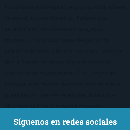
hasta hace relativamente poco que me enteré
de que el libro de Koushun Takami era
anterior a la famosa saga y que, en su
momento, las acusaciones de plagio no
habían sido ni mucho menos pocas. Aunque
Battle Royale se vende como el esperado
clásico de culto que inspiró Los Juegos del
Hambre, admito que, después de terminarlo,
la sensación que tienes es que Collins fue
algo más allá de la simple e inocente
inspiración… Entre las novelas, las
Síguenos en redes sociales
diferencias son bastante menores que las