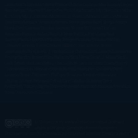
Llosa
Marta Estrada
Marta Francés
Marta Quintín
Max Brooks
Megan
Hart
Megan Maxwell
Mercedes Pinto Maldonado
Mia Sheridan
Milan
Kundera
Milly Johnson
Moderna de Pueblo
Mónica Carillo
Mónica
Gutiérrez
Mónica Vázquez
Naiara Domínguez
Nalini Singh
Naomi
Novik
Neil Gaiman
Nicolas Barreau
Nicole Williams
Noelia
Amarillo
Pamela Aidan
Patrick Ness
Patrick Rothfuss
Paul
Auster
Paula Hawkins
Pauline Réage
Paullina Simons
Rachel
Gibson
Rainbow Rowell
Raine Miller
Robin Schone
Robin
Scoresby
Ruth Ware
S. J. Hooks
Sally Thorne
Sam Savage
Samantha
Young
Sandra Brown
Sara Ballarín
Sara Mesa
Sarah J. Maas
Sarah
Lark
Sarah MacLean
Saray García
Shari Lapena
Shea Olsen
Sherry
Thomas
Sophie Hannah
Sophie Kinsella
Stephen Chbosky
Stieg
Larsson
Susan Elizabeth Phillips
Susanna Kearsley
Suzanne
Collins
Sylvain Reynard
Sylvia Day
Tabitha Suzuma
Terry
Pratchett
Tracey Garvis Graves
Valerio Massimo Manfredi
Veronica
Rossi
Xuso Jones
Zahara
El Ojo Lector
by
www.elojolector.com
is licensed
under a
Creative Commons Reconocimiento-
NoComercial-SinObraDerivada 3.0 Unported License
. Creado a partir