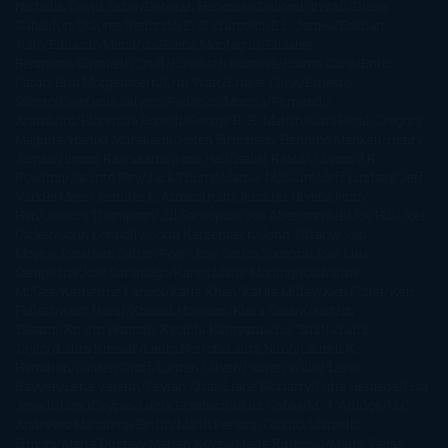
Nicholls
David Safier
Deborah Harkness
Deborah Install
Diana
Gabaldon
Dolores Redondo
E. O. Chirovici
E.L. James
Eckhart
Tolle
Eduardo Mendoza
Elena Montagud
Elísabet
Benavent
Elisabeth Craft
Elisabeth Kostova
Emma Cline
Enric
Pardo
Erin Morgenstern
Erin Watt
Ernest Cline
Ernesto
Sábato
Estefanía Salyers
Federico Moccia
Fernando
Aramburu
Florencia Bonelli
George R. R. Martin
Gina Peral
Gregory
Maguire
Haruki Murakami
Helen Simonson
Henning Mankell
Henry
James
Hiromi Kawakami
Irene Hall
Isabel Keats
J. Lynn
J.K.
Rowling
Jacinto Rey
Jack Thorne
Jamie McGuire
Jeff Lindsay
Jeff
VanderMeer
Jennifer L. Armentrout
Jennifer Niven
Jenny
Han
Jessica Thompson
Jill Santopolo
Joe Abercrombie
Joe Hill
Joël
Dicker
John Connolly
John Katzenbach
John Tiffany
Jojo
Moyes
Jonathan Safran Foer
Jose Carlos Somoza
Jose Luis
Sampedro
José Saramago
Karen Marie Moning
Katharine
McGee
Katherine Pancol
Katie Khan
Katjia Millay
Ken Follet
Ken
Follett
Kent Haruf
Khaled Hosseini
Kiera Cass
Koushun
Takami
Kristin Hannah
Kyoichi Katayama
L.J. Smith
Laini
Taylor
Laura Kinsale
Laura Norton
Laura Nuño
Laurell K.
Hamilton
Lauren Groff
Lauren Oliver
Lauren Willig
Leisa
Rayven
Lena Valenti
Leylah Attar
Liane Moriarty
Lidia Herbada
Lisa
Jewell
Lisa Kleypas
Lucía Etxebarria
Luz Gabás
M. J. Arlidge
M.C.
Andrews
Macarena Berlín
Malin Persson Giolito
Marcello
Simoni
María Dueñas
Marian Keyes
Marie Rutkoski
Mario Vagas