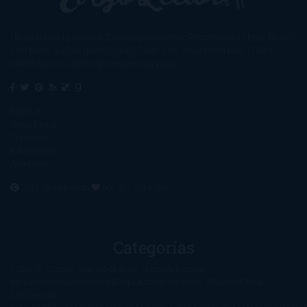
Un lector en la sombra. Escribo por escribir. Recomiendo libros. Blanco
y en botella. ¿Qué queréis más? Leed y no veáis tanta tele. O leed
mientras veis la tele, que eso es muy sano.
Sobre mí
Aviso Legal
Contacto
Editoriales
Ayúdame
2016. Creado con
por
El Ojo Lector
.
Categorías
1-Star
2-Stars
3-Stars
4-Stars
5-Stars
Artículos
periodísticos
Aventuras
Blog
Canción de Hielo y Fuego
Chick-
Lit
Ciencia