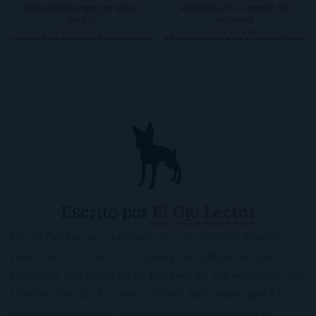
Pequeños fuegos por todas
Al destino no le gustan los
partes
curiosos
★★★★☆
★★★★★
Escrito por
El Ojo Lector
Soy El Ojo Lector y me encanta leer. Vivo en Sevilla
(Andalucía, ES), con mi novio y mi chihuahua-pantera
Panchito. Soy fanática de Los Beatles, me encantan los
frijoles, el sushi, los macs, el Real Betis Balompié y las
películas de Rocky. Desde 2008, leo y reseño en la