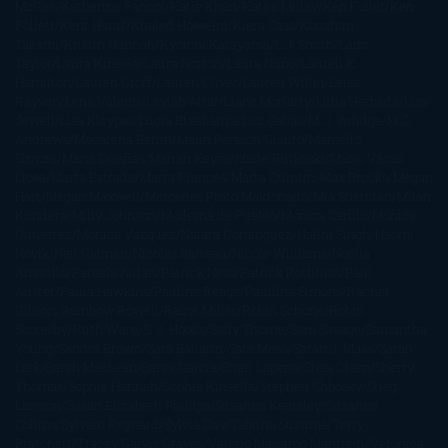
McGee
Katherine Pancol
Katie Khan
Katjia Millay
Ken Follet
Ken
Follett
Kent Haruf
Khaled Hosseini
Kiera Cass
Koushun
Takami
Kristin Hannah
Kyoichi Katayama
L.J. Smith
Laini
Taylor
Laura Kinsale
Laura Norton
Laura Nuño
Laurell K.
Hamilton
Lauren Groff
Lauren Oliver
Lauren Willig
Leisa
Rayven
Lena Valenti
Leylah Attar
Liane Moriarty
Lidia Herbada
Lisa
Jewell
Lisa Kleypas
Lucía Etxebarria
Luz Gabás
M. J. Arlidge
M.C.
Andrews
Macarena Berlín
Malin Persson Giolito
Marcello
Simoni
María Dueñas
Marian Keyes
Marie Rutkoski
Mario Vagas
Llosa
Marta Estrada
Marta Francés
Marta Quintín
Max Brooks
Megan
Hart
Megan Maxwell
Mercedes Pinto Maldonado
Mia Sheridan
Milan
Kundera
Milly Johnson
Moderna de Pueblo
Mónica Carillo
Mónica
Gutiérrez
Mónica Vázquez
Naiara Domínguez
Nalini Singh
Naomi
Novik
Neil Gaiman
Nicolas Barreau
Nicole Williams
Noelia
Amarillo
Pamela Aidan
Patrick Ness
Patrick Rothfuss
Paul
Auster
Paula Hawkins
Pauline Réage
Paullina Simons
Rachel
Gibson
Rainbow Rowell
Raine Miller
Robin Schone
Robin
Scoresby
Ruth Ware
S. J. Hooks
Sally Thorne
Sam Savage
Samantha
Young
Sandra Brown
Sara Ballarín
Sara Mesa
Sarah J. Maas
Sarah
Lark
Sarah MacLean
Saray García
Shari Lapena
Shea Olsen
Sherry
Thomas
Sophie Hannah
Sophie Kinsella
Stephen Chbosky
Stieg
Larsson
Susan Elizabeth Phillips
Susanna Kearsley
Suzanne
Collins
Sylvain Reynard
Sylvia Day
Tabitha Suzuma
Terry
Pratchett
Tracey Garvis Graves
Valerio Massimo Manfredi
Veronica