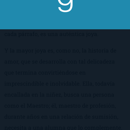
hay que mostrar la propia realidad para
trasmitir su auténtica belleza. Todo es tan
delicado, tan precioso, que cada capítulo,
cada párrafo, es una auténtica joya.
Y la mayor joya es, como no, la historia de
amor, que se desarrolla con tal delicadeza
que termina convirtiéndose en
imprescindible e inolvidable. Ella, todavía
encallada en la niñez, busca una persona
como el Maestro; él, maestro de profesión,
durante años en una relación de sumisión,
necesita a una alumna que lo complemente.