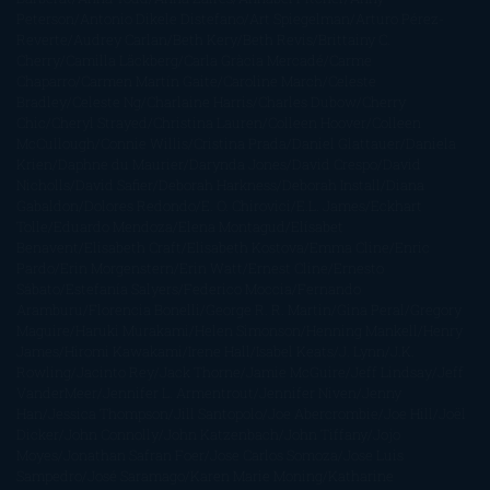
Peterson
Antonio Dikele Distefano
Art Spiegelman
Arturo Pérez-
Reverte
Audrey Carlan
Beth Kery
Beth Revis
Brittainy C.
Cherry
Camilla Läckberg
Carla Gràcia Mercadé
Carme
Chaparro
Carmen Martín Gaite
Caroline March
Celeste
Bradley
Celeste Ng
Charlaine Harris
Charles Dubow
Cherry
Chic
Cheryl Strayed
Christina Lauren
Colleen Hoover
Colleen
McCullough
Connie Willis
Cristina Prada
Daniel Glattauer
Daniela
Krien
Daphne du Maurier
Darynda Jones
David Crespo
David
Nicholls
David Safier
Deborah Harkness
Deborah Install
Diana
Gabaldon
Dolores Redondo
E. O. Chirovici
E.L. James
Eckhart
Tolle
Eduardo Mendoza
Elena Montagud
Elísabet
Benavent
Elisabeth Craft
Elisabeth Kostova
Emma Cline
Enric
Pardo
Erin Morgenstern
Erin Watt
Ernest Cline
Ernesto
Sábato
Estefanía Salyers
Federico Moccia
Fernando
Aramburu
Florencia Bonelli
George R. R. Martin
Gina Peral
Gregory
Maguire
Haruki Murakami
Helen Simonson
Henning Mankell
Henry
James
Hiromi Kawakami
Irene Hall
Isabel Keats
J. Lynn
J.K.
Rowling
Jacinto Rey
Jack Thorne
Jamie McGuire
Jeff Lindsay
Jeff
VanderMeer
Jennifer L. Armentrout
Jennifer Niven
Jenny
Han
Jessica Thompson
Jill Santopolo
Joe Abercrombie
Joe Hill
Joël
Dicker
John Connolly
John Katzenbach
John Tiffany
Jojo
Moyes
Jonathan Safran Foer
Jose Carlos Somoza
Jose Luis
Sampedro
José Saramago
Karen Marie Moning
Katharine