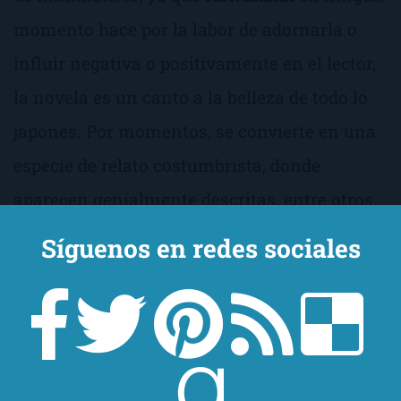
momento hace por la labor de adornarla o
influir negativa o positivamente en el lector,
la novela es un canto a la belleza de todo lo
japonés. Por momentos, se convierte en una
especie de relato costumbrista, donde
aparecen genialmente descritas, entre otros,
la flora, la fauna, la gastronomía o la
Síguenos en redes sociales
literatura del país. Aspectos que el sibarita de
lo japonés disfrutará intensamente. En las
descripciones de
Kawakami
, no hay adorno,
porque todo ya de por sí es tan bello, que solo