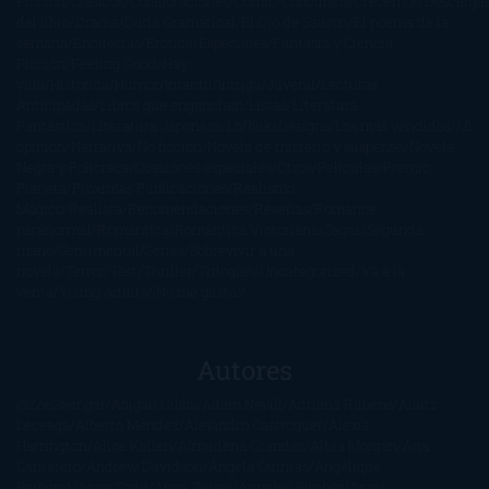
Ficción
Clásicos
Colaboraciones
Comic
Concursos
Crecemos
Descarga
del libro
Drama
Duda Gramatical
El Ojo de Sauron
El poema de la
semana
Encuestas
Erótica
Especiales
Fantasía y Ciencia
Ficción
Feeling Good
Hay
vida
Histórica
Humor
Infantil
Intriga
Juvenil
Lecturas
Anticipadas
Libros que enganchan
Listas
Literatura
Fantástica
Literatura Japonesa
LofbuksDesigns
Los más vendidos
Mi
opinión
Narrativa
No ficción
Novela de misterio y suspense
Novela
Negra y Policiaca
Ocasiones especiales
Otros
Películas
Premio
Planeta
Próximas Publicaciones
Realismo
Mágico
Realista
Recomendaciones
Reseñas
Romance
paranormal
Romántica
Romántica Victoriana
Sagas
Segunda
mano
Sentimental
Series
Sobrevivir a una
novela
Terror
Test
Thriller
Trilogías
Uncategorized
Ya a la
venta
Young Adults
¡No me gusta!
Autores
@ZoeSwinger
Abigail Gibbs
Adam Nevill
Adriana Rubens
Alaitz
Leceaga
Alberto Méndez
Alejandro Castroguer
Alexis
Harrington
Alice Kellen
Almudena Grandes
Altea Morgan
Ana
Cantarero
Andrew Davidson
Ángela Quintas
Angélique
Barbérat
Anna Todd
Anna Zaires
Annabel Pitcher
Anny