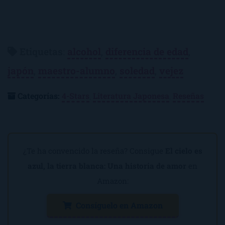
Etiquetas
:
alcohol
,
diferencia de edad
,
japón
,
maestro-alumno
,
soledad
,
vejez
Categorías:
4-Stars
,
Literatura Japonesa
,
Reseñas
¿Te ha convencido la reseña? Consigue
El cielo es
azul, la tierra blanca: Una historia de amor
en
Amazon:
Consíguelo en Amazon