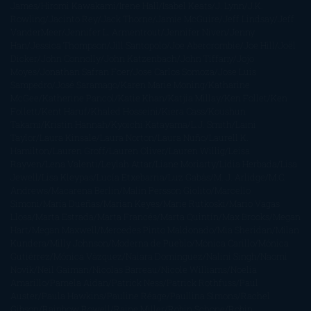
James
Hiromi Kawakami
Irene Hall
Isabel Keats
J. Lynn
J.K.
Rowling
Jacinto Rey
Jack Thorne
Jamie McGuire
Jeff Lindsay
Jeff
VanderMeer
Jennifer L. Armentrout
Jennifer Niven
Jenny
Han
Jessica Thompson
Jill Santopolo
Joe Abercrombie
Joe Hill
Joël
Dicker
John Connolly
John Katzenbach
John Tiffany
Jojo
Moyes
Jonathan Safran Foer
Jose Carlos Somoza
Jose Luis
Sampedro
José Saramago
Karen Marie Moning
Katharine
McGee
Katherine Pancol
Katie Khan
Katjia Millay
Ken Follet
Ken
Follett
Kent Haruf
Khaled Hosseini
Kiera Cass
Koushun
Takami
Kristin Hannah
Kyoichi Katayama
L.J. Smith
Laini
Taylor
Laura Kinsale
Laura Norton
Laura Nuño
Laurell K.
Hamilton
Lauren Groff
Lauren Oliver
Lauren Willig
Leisa
Rayven
Lena Valenti
Leylah Attar
Liane Moriarty
Lidia Herbada
Lisa
Jewell
Lisa Kleypas
Lucía Etxebarria
Luz Gabás
M. J. Arlidge
M.C.
Andrews
Macarena Berlín
Malin Persson Giolito
Marcello
Simoni
María Dueñas
Marian Keyes
Marie Rutkoski
Mario Vagas
Llosa
Marta Estrada
Marta Francés
Marta Quintín
Max Brooks
Megan
Hart
Megan Maxwell
Mercedes Pinto Maldonado
Mia Sheridan
Milan
Kundera
Milly Johnson
Moderna de Pueblo
Mónica Carillo
Mónica
Gutiérrez
Mónica Vázquez
Naiara Domínguez
Nalini Singh
Naomi
Novik
Neil Gaiman
Nicolas Barreau
Nicole Williams
Noelia
Amarillo
Pamela Aidan
Patrick Ness
Patrick Rothfuss
Paul
Auster
Paula Hawkins
Pauline Réage
Paullina Simons
Rachel
Gibson
Rainbow Rowell
Raine Miller
Robin Schone
Robin