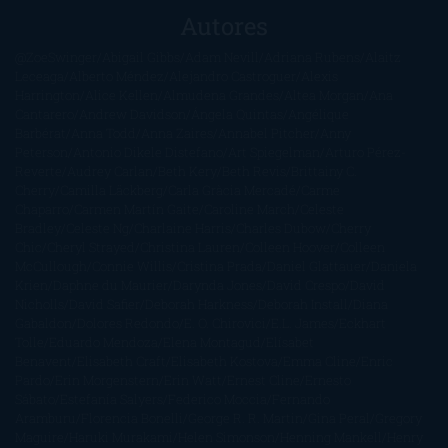
Autores
@ZoeSwinger
Abigail Gibbs
Adam Nevill
Adriana Rubens
Alaitz
Leceaga
Alberto Méndez
Alejandro Castroguer
Alexis
Harrington
Alice Kellen
Almudena Grandes
Altea Morgan
Ana
Cantarero
Andrew Davidson
Ángela Quintas
Angélique
Barbérat
Anna Todd
Anna Zaires
Annabel Pitcher
Anny
Peterson
Antonio Dikele Distefano
Art Spiegelman
Arturo Pérez-
Reverte
Audrey Carlan
Beth Kery
Beth Revis
Brittainy C.
Cherry
Camilla Läckberg
Carla Gràcia Mercadé
Carme
Chaparro
Carmen Martín Gaite
Caroline March
Celeste
Bradley
Celeste Ng
Charlaine Harris
Charles Dubow
Cherry
Chic
Cheryl Strayed
Christina Lauren
Colleen Hoover
Colleen
McCullough
Connie Willis
Cristina Prada
Daniel Glattauer
Daniela
Krien
Daphne du Maurier
Darynda Jones
David Crespo
David
Nicholls
David Safier
Deborah Harkness
Deborah Install
Diana
Gabaldon
Dolores Redondo
E. O. Chirovici
E.L. James
Eckhart
Tolle
Eduardo Mendoza
Elena Montagud
Elísabet
Benavent
Elisabeth Craft
Elisabeth Kostova
Emma Cline
Enric
Pardo
Erin Morgenstern
Erin Watt
Ernest Cline
Ernesto
Sábato
Estefanía Salyers
Federico Moccia
Fernando
Aramburu
Florencia Bonelli
George R. R. Martin
Gina Peral
Gregory
Maguire
Haruki Murakami
Helen Simonson
Henning Mankell
Henry