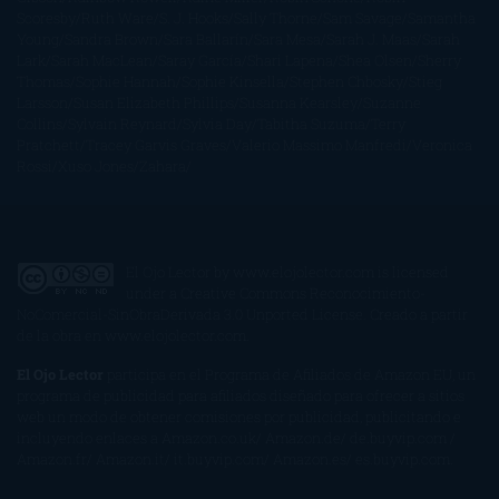
Scoresby
Ruth Ware
S. J. Hooks
Sally Thorne
Sam Savage
Samantha
Young
Sandra Brown
Sara Ballarín
Sara Mesa
Sarah J. Maas
Sarah
Lark
Sarah MacLean
Saray García
Shari Lapena
Shea Olsen
Sherry
Thomas
Sophie Hannah
Sophie Kinsella
Stephen Chbosky
Stieg
Larsson
Susan Elizabeth Phillips
Susanna Kearsley
Suzanne
Collins
Sylvain Reynard
Sylvia Day
Tabitha Suzuma
Terry
Pratchett
Tracey Garvis Graves
Valerio Massimo Manfredi
Veronica
Rossi
Xuso Jones
Zahara
El Ojo Lector
by
www.elojolector.com
is licensed
under a
Creative Commons Reconocimiento-
NoComercial-SinObraDerivada 3.0 Unported License
. Creado a partir
de la obra en
www.elojolector.com
.
El Ojo Lector
participa en el Programa de Afiliados de Amazon EU, un
programa de publicidad para afiliados diseñado para ofrecer a sitios
web un modo de obtener comisiones por publicidad, publicitando e
incluyendo enlaces a Amazon.co.uk/ Amazon.de/ de.buyvip.com /
Amazon.fr/ Amazon.it/ it.buyvip.com/ Amazon.es/ es.buyvip.com.