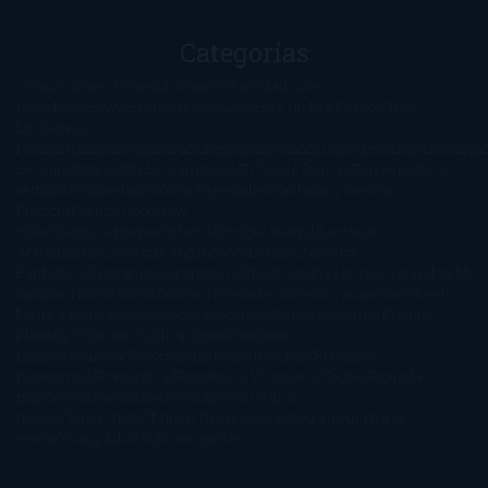
Categorías
1-Star
2-Stars
3-Stars
4-Stars
5-Stars
Artículos
periodísticos
Aventuras
Blog
Canción de Hielo y Fuego
Chick-
Lit
Ciencia
Ficción
Clásicos
Colaboraciones
Comic
Concursos
Crecemos
Descarga
del libro
Drama
Duda Gramatical
El Ojo de Sauron
El poema de la
semana
Encuestas
Erótica
Especiales
Fantasía y Ciencia
Ficción
Feeling Good
Hay
vida
Histórica
Humor
Infantil
Intriga
Juvenil
Lecturas
Anticipadas
Libros que enganchan
Listas
Literatura
Fantástica
Literatura Japonesa
LofbuksDesigns
Los más vendidos
Mi
opinión
Narrativa
No ficción
Novela de misterio y suspense
Novela
Negra y Policiaca
Ocasiones especiales
Otros
Películas
Premio
Planeta
Próximas Publicaciones
Realismo
Mágico
Realista
Recomendaciones
Reseñas
Romance
paranormal
Romántica
Romántica Victoriana
Sagas
Segunda
mano
Sentimental
Series
Sobrevivir a una
novela
Terror
Test
Thriller
Trilogías
Uncategorized
Ya a la
venta
Young Adults
¡No me gusta!