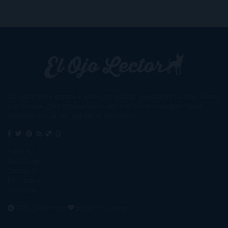
Un lector en la sombra. Escribo por escribir. Recomiendo libros. Blanco
y en botella. ¿Qué queréis más? Leed y no veáis tanta tele. O leed
mientras veis la tele, que eso es muy sano.
Sobre mí
Aviso Legal
Contacto
Editoriales
Ayúdame
2016. Creado con
por
El Ojo Lector
.