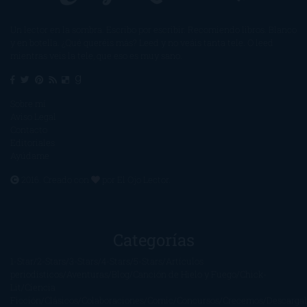
Un lector en la sombra. Escribo por escribir. Recomiendo libros. Blanco
y en botella. ¿Qué queréis más? Leed y no veáis tanta tele. O leed
mientras veis la tele, que eso es muy sano.
Sobre mí
Aviso Legal
Contacto
Editoriales
Ayúdame
2016. Creado con
por
El Ojo Lector
.
Categorías
1-Star
2-Stars
3-Stars
4-Stars
5-Stars
Artículos
periodísticos
Aventuras
Blog
Canción de Hielo y Fuego
Chick-
Lit
Ciencia
Ficción
Clásicos
Colaboraciones
Comic
Concursos
Crecemos
Descarga