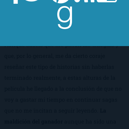
impulsa a pensar y lo que está bien por ti
mismo, ya que todo se da tan mascadísimo
que está casi triturado.
Aunque sabéis que me pirran las trilogías y
que, por lo general, me da cierto coraje
reseñar este tipo de historias sin haberlas
terminado realmente, a estas alturas de la
película he llegado a la conclusión de que no
voy a gastar mi tiempo en continuar sagas
que no me incitan a seguir leyendo.
La
maldición del ganador
aunque ha sido una