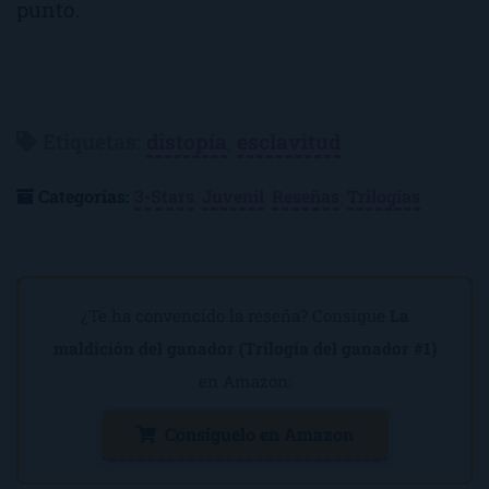
punto.
Etiquetas
:
distopía
,
esclavitud
Categorías:
3-Stars
,
Juvenil
,
Reseñas
,
Trilogías
¿Te ha convencido la reseña? Consigue
La
maldición del ganador (Trilogía del ganador #1)
en Amazon:
Consíguelo en Amazon