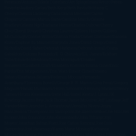
Peterson
Antonio Dikele Distefano
Art Spiegelman
Arturo Pérez-
Reverte
Audrey Carlan
Beth Kery
Beth Revis
Brittainy C.
Cherry
Camilla Läckberg
Carla Gràcia Mercadé
Carme
Chaparro
Carmen Martín Gaite
Caroline March
Celeste
Bradley
Celeste Ng
Charlaine Harris
Charles Dubow
Cherry
Chic
Cheryl Strayed
Christina Lauren
Colleen Hoover
Colleen
McCullough
Connie Willis
Cristina Prada
Daniel Glattauer
Daniela
Krien
Daphne du Maurier
Darynda Jones
David Crespo
David
Nicholls
David Safier
Deborah Harkness
Deborah Install
Diana
Gabaldon
Dolores Redondo
E. O. Chirovici
E.L. James
Eckhart
Tolle
Eduardo Mendoza
Elena Montagud
Elísabet
Benavent
Elisabeth Craft
Elisabeth Kostova
Emma Cline
Enric
Pardo
Erin Morgenstern
Erin Watt
Ernest Cline
Ernesto
Sábato
Estefanía Salyers
Federico Moccia
Fernando
Aramburu
Florencia Bonelli
George R. R. Martin
Gina Peral
Gregory
Maguire
Haruki Murakami
Helen Simonson
Henning Mankell
Henry
James
Hiromi Kawakami
Irene Hall
Isabel Keats
J. Lynn
J.K.
Rowling
Jacinto Rey
Jack Thorne
Jamie McGuire
Jeff Lindsay
Jeff
VanderMeer
Jennifer L. Armentrout
Jennifer Niven
Jenny
Han
Jessica Thompson
Jill Santopolo
Joe Abercrombie
Joe Hill
Joël
Dicker
John Connolly
John Katzenbach
John Tiffany
Jojo
Moyes
Jonathan Safran Foer
Jose Carlos Somoza
Jose Luis
Sampedro
José Saramago
Karen Marie Moning
Katharine
McGee
Katherine Pancol
Katie Khan
Katjia Millay
Ken Follet
Ken