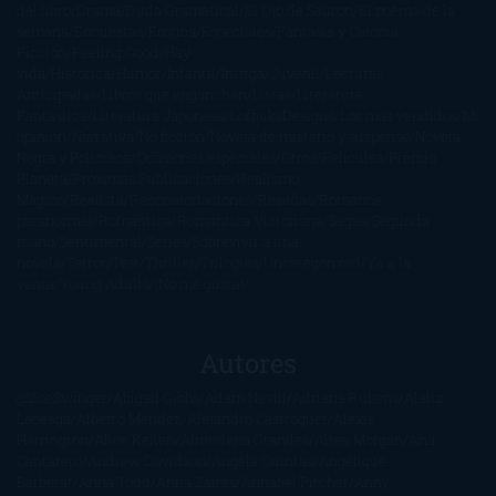
del libro
Drama
Duda Gramatical
El Ojo de Sauron
El poema de la
semana
Encuestas
Erótica
Especiales
Fantasía y Ciencia
Ficción
Feeling Good
Hay
vida
Histórica
Humor
Infantil
Intriga
Juvenil
Lecturas
Anticipadas
Libros que enganchan
Listas
Literatura
Fantástica
Literatura Japonesa
LofbuksDesigns
Los más vendidos
Mi
opinión
Narrativa
No ficción
Novela de misterio y suspense
Novela
Negra y Policiaca
Ocasiones especiales
Otros
Películas
Premio
Planeta
Próximas Publicaciones
Realismo
Mágico
Realista
Recomendaciones
Reseñas
Romance
paranormal
Romántica
Romántica Victoriana
Sagas
Segunda
mano
Sentimental
Series
Sobrevivir a una
novela
Terror
Test
Thriller
Trilogías
Uncategorized
Ya a la
venta
Young Adults
¡No me gusta!
Autores
@ZoeSwinger
Abigail Gibbs
Adam Nevill
Adriana Rubens
Alaitz
Leceaga
Alberto Méndez
Alejandro Castroguer
Alexis
Harrington
Alice Kellen
Almudena Grandes
Altea Morgan
Ana
Cantarero
Andrew Davidson
Ángela Quintas
Angélique
Barbérat
Anna Todd
Anna Zaires
Annabel Pitcher
Anny