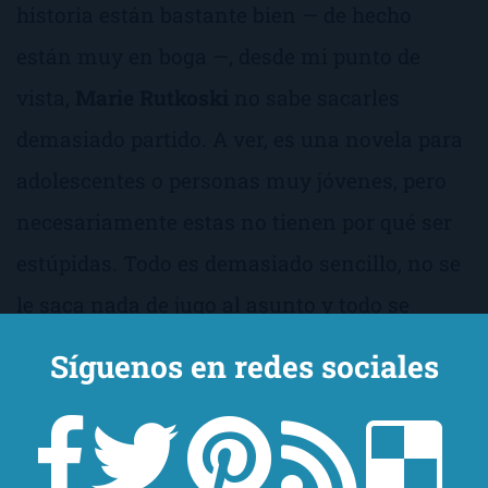
historia están bastante bien — de hecho
están muy en boga —, desde mi punto de
vista,
Marie Rutkoski
no sabe sacarles
demasiado partido. A ver, es una novela para
adolescentes o personas muy jóvenes, pero
necesariamente estas no tienen por qué ser
estúpidas. Todo es demasiado sencillo, no se
le saca nada de jugo al asunto y todo se
vuelve un tanto frívolo. Siempre se tiene muy
Síguenos en redes sociales
claro lo que está bien y lo que está mal, de
manera que no se da lugar a la
confrontación o la controversia; no te