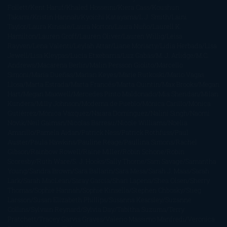
Follett
Kent Haruf
Khaled Hosseini
Kiera Cass
Koushun
Takami
Kristin Hannah
Kyoichi Katayama
L.J. Smith
Laini
Taylor
Laura Kinsale
Laura Norton
Laura Nuño
Laurell K.
Hamilton
Lauren Groff
Lauren Oliver
Lauren Willig
Leisa
Rayven
Lena Valenti
Leylah Attar
Liane Moriarty
Lidia Herbada
Lisa
Jewell
Lisa Kleypas
Lucía Etxebarria
Luz Gabás
M. J. Arlidge
M.C.
Andrews
Macarena Berlín
Malin Persson Giolito
Marcello
Simoni
María Dueñas
Marian Keyes
Marie Rutkoski
Mario Vagas
Llosa
Marta Estrada
Marta Francés
Marta Quintín
Max Brooks
Megan
Hart
Megan Maxwell
Mercedes Pinto Maldonado
Mia Sheridan
Milan
Kundera
Milly Johnson
Moderna de Pueblo
Mónica Carillo
Mónica
Gutiérrez
Mónica Vázquez
Naiara Domínguez
Nalini Singh
Naomi
Novik
Neil Gaiman
Nicolas Barreau
Nicole Williams
Noelia
Amarillo
Pamela Aidan
Patrick Ness
Patrick Rothfuss
Paul
Auster
Paula Hawkins
Pauline Réage
Paullina Simons
Rachel
Gibson
Rainbow Rowell
Raine Miller
Robin Schone
Robin
Scoresby
Ruth Ware
S. J. Hooks
Sally Thorne
Sam Savage
Samantha
Young
Sandra Brown
Sara Ballarín
Sara Mesa
Sarah J. Maas
Sarah
Lark
Sarah MacLean
Saray García
Shari Lapena
Shea Olsen
Sherry
Thomas
Sophie Hannah
Sophie Kinsella
Stephen Chbosky
Stieg
Larsson
Susan Elizabeth Phillips
Susanna Kearsley
Suzanne
Collins
Sylvain Reynard
Sylvia Day
Tabitha Suzuma
Terry
Pratchett
Tracey Garvis Graves
Valerio Massimo Manfredi
Veronica