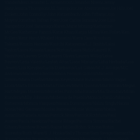
VanderMeer
Jennifer L. Armentrout
Jennifer Niven
Jenny
Han
Jessica Thompson
Jill Santopolo
Joe Abercrombie
Joe Hill
Joël
Dicker
John Connolly
John Katzenbach
John Tiffany
Jojo
Moyes
Jonathan Safran Foer
Jose Carlos Somoza
Jose Luis
Sampedro
José Saramago
Karen Marie Moning
Katharine
McGee
Katherine Pancol
Katie Khan
Katjia Millay
Ken Follet
Ken
Follett
Kent Haruf
Khaled Hosseini
Kiera Cass
Koushun
Takami
Kristin Hannah
Kyoichi Katayama
L.J. Smith
Laini
Taylor
Laura Kinsale
Laura Norton
Laura Nuño
Laurell K.
Hamilton
Lauren Groff
Lauren Oliver
Lauren Willig
Leisa
Rayven
Lena Valenti
Leylah Attar
Liane Moriarty
Lidia Herbada
Lisa
Jewell
Lisa Kleypas
Lucía Etxebarria
Luz Gabás
M. J. Arlidge
M.C.
Andrews
Macarena Berlín
Malin Persson Giolito
Marcello
Simoni
María Dueñas
Marian Keyes
Marie Rutkoski
Mario Vagas
Llosa
Marta Estrada
Marta Francés
Marta Quintín
Max Brooks
Megan
Hart
Megan Maxwell
Mercedes Pinto Maldonado
Mia Sheridan
Milan
Kundera
Milly Johnson
Moderna de Pueblo
Mónica Carillo
Mónica
Gutiérrez
Mónica Vázquez
Naiara Domínguez
Nalini Singh
Naomi
Novik
Neil Gaiman
Nicolas Barreau
Nicole Williams
Noelia
Amarillo
Pamela Aidan
Patrick Ness
Patrick Rothfuss
Paul
Auster
Paula Hawkins
Pauline Réage
Paullina Simons
Rachel
Gibson
Rainbow Rowell
Raine Miller
Robin Schone
Robin
Scoresby
Ruth Ware
S. J. Hooks
Sally Thorne
Sam Savage
Samantha
Young
Sandra Brown
Sara Ballarín
Sara Mesa
Sarah J. Maas
Sarah