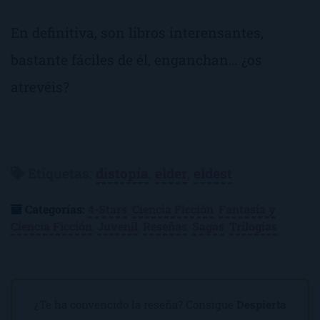
En definitiva, son libros interensantes,
bastante fáciles de él, enganchan… ¿os
atrevéis?
Etiquetas
:
distopía
,
elder
,
eldest
Categorías:
4-Stars
,
Ciencia Ficción
,
Fantasía y
Ciencia Ficción
,
Juvenil
,
Reseñas
,
Sagas
,
Trilogías
¿Te ha convencido la reseña? Consigue
Despierta