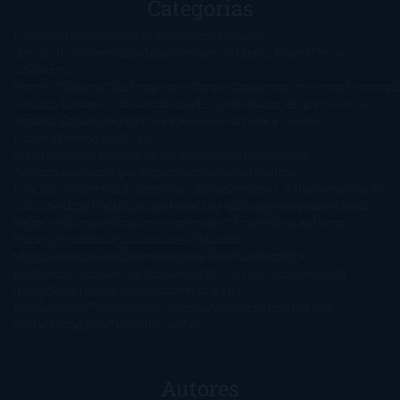
Categorías
1-Star
2-Stars
3-Stars
4-Stars
5-Stars
Artículos
periodísticos
Aventuras
Blog
Canción de Hielo y Fuego
Chick-
Lit
Ciencia
Ficción
Clásicos
Colaboraciones
Comic
Concursos
Crecemos
Descarga
del libro
Drama
Duda Gramatical
El Ojo de Sauron
El poema de la
semana
Encuestas
Erótica
Especiales
Fantasía y Ciencia
Ficción
Feeling Good
Hay
vida
Histórica
Humor
Infantil
Intriga
Juvenil
Lecturas
Anticipadas
Libros que enganchan
Listas
Literatura
Fantástica
Literatura Japonesa
LofbuksDesigns
Los más vendidos
Mi
opinión
Narrativa
No ficción
Novela de misterio y suspense
Novela
Negra y Policiaca
Ocasiones especiales
Otros
Películas
Premio
Planeta
Próximas Publicaciones
Realismo
Mágico
Realista
Recomendaciones
Reseñas
Romance
paranormal
Romántica
Romántica Victoriana
Sagas
Segunda
mano
Sentimental
Series
Sobrevivir a una
novela
Terror
Test
Thriller
Trilogías
Uncategorized
Ya a la
venta
Young Adults
¡No me gusta!
Autores