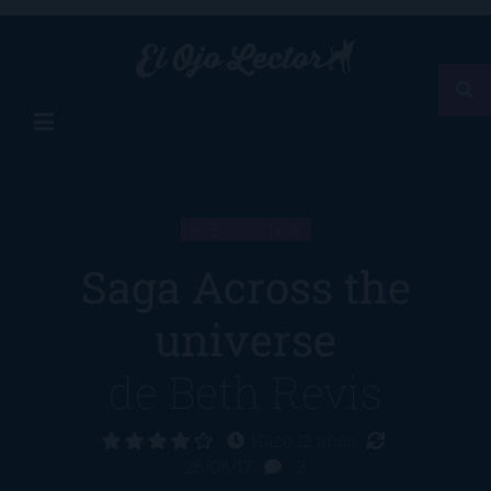
RESEÑA
Saga Across the
universe
de
Beth Revis
Hace 12 años
26/06/17
2