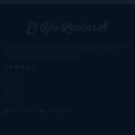
Un lector en la sombra. Escribo por escribir. Recomiendo libros. Blanco
y en botella. ¿Qué queréis más? Leed y no veáis tanta tele. O leed
mientras veis la tele, que eso es muy sano.
Sobre mí
Aviso Legal
Contacto
Editoriales
Ayúdame
2016. Creado con
por
El Ojo Lector
.