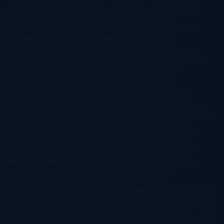
@ZoeSwinger
Abigail Gibbs
Adam Nevill
Adriana Rubens
Alaitz
Leceaga
Alberto Méndez
Alejandro Castroguer
Alexis
Harrington
Alice Kellen
Almudena Grandes
Altea Morgan
Ana
Cantarero
Andrew Davidson
Ángela Quintas
Angélique
Barbérat
Anna Todd
Anna Zaires
Annabel Pitcher
Anny
Peterson
Antonio Dikele Distefano
Art Spiegelman
Arturo Pérez-
Reverte
Audrey Carlan
Beth Kery
Beth Revis
Brittainy C.
Cherry
Camilla Läckberg
Carla Gràcia Mercadé
Carme
Chaparro
Carmen Martín Gaite
Caroline March
Celeste
Bradley
Celeste Ng
Charlaine Harris
Charles Dubow
Cherry
Chic
Cheryl Strayed
Christina Lauren
Colleen Hoover
Colleen
McCullough
Connie Willis
Cristina Prada
Daniel Glattauer
Daniela
Krien
Daphne du Maurier
Darynda Jones
David Crespo
David
Nicholls
David Safier
Deborah Harkness
Deborah Install
Diana
Gabaldon
Dolores Redondo
E. O. Chirovici
E.L. James
Eckhart
Tolle
Eduardo Mendoza
Elena Montagud
Elísabet
Benavent
Elisabeth Craft
Elisabeth Kostova
Emma Cline
Enric
Pardo
Erin Morgenstern
Erin Watt
Ernest Cline
Ernesto
Sábato
Estefanía Salyers
Federico Moccia
Fernando
Aramburu
Florencia Bonelli
George R. R. Martin
Gina Peral
Gregory
Maguire
Haruki Murakami
Helen Simonson
Henning Mankell
Henry
James
Hiromi Kawakami
Irene Hall
Isabel Keats
J. Lynn
J.K.
Rowling
Jacinto Rey
Jack Thorne
Jamie McGuire
Jeff Lindsay
Jeff