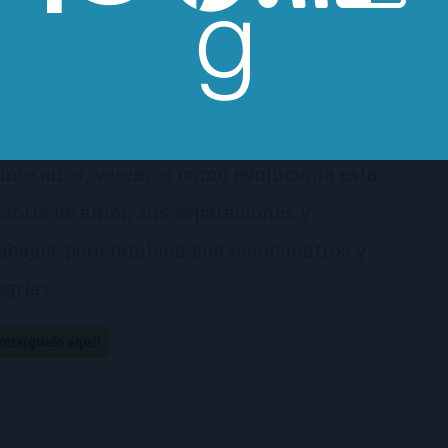
til inteligencia. Sin embargo, aquel
smo verano, Dexter se marcha a recorrer
ropa durante un año, mientras Emma
be quedarse en Edimburgo. A lo largo de
inte años, veremos cómo evoluciona esta
storia de amor, sus separaciones y
tibajos, pero también sus reencuentros y
egrías.
Consíguelo aquí!