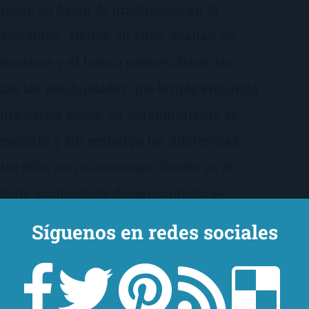
rante su fiesta de graduación en la
iversidad. Tienen 20 años, acaban de
cenciarse y el futuro parece ofrecerles
das las posibilidades que brinda elmundo
una pareja joven. Su entendimiento es
mediato y sin embargo las diferencias
tre ellos son numerosas. Dexter es de
milia acomodada, despreocupado y
icionado a las fiestas y a las relaciones de
Síguenos en redes sociales
a sola noche. Pero se siente atraído por
 idealismo de Emma, una chica de clase
abajadora, amante de la literatura y de