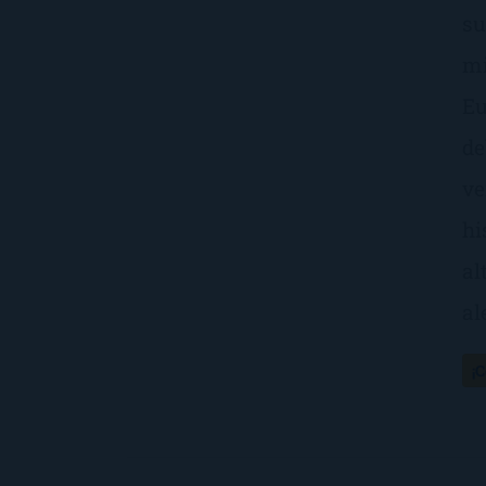
su
mi
Eu
de
ve
hi
al
al
¡