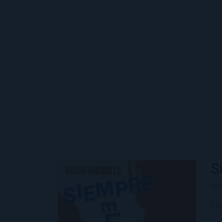
S
de
Un