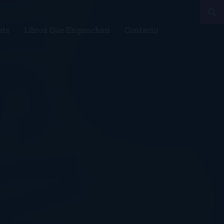
sts
Libros Que Enganchan
Contacto