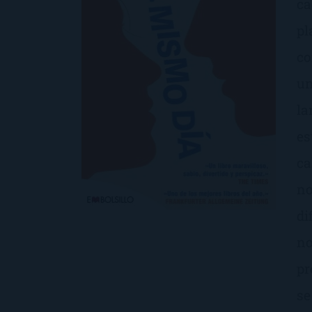
ca
pl
co
un
la
es
ca
no
di
no
pr
se