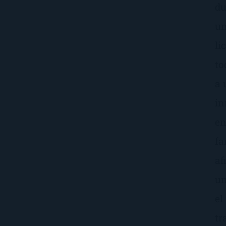
du
un
li
to
a 
in
en
fa
af
un
el
tr